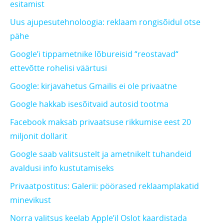
esitamist
Uus ajupesutehnoloogia: reklaam rongisõidul otse
pähe
Google’i tippametnike lõbureisid “reostavad“
ettevõtte rohelisi väärtusi
Google: kirjavahetus Gmailis ei ole privaatne
Google hakkab isesõitvaid autosid tootma
Facebook maksab privaatsuse rikkumise eest 20
miljonit dollarit
Google saab valitsustelt ja ametnikelt tuhandeid
avaldusi info kustutamiseks
Privaatpostitus: Galerii: pöörased reklaamplakatid
minevikust
Norra valitsus keelab Apple’il Oslot kaardistada