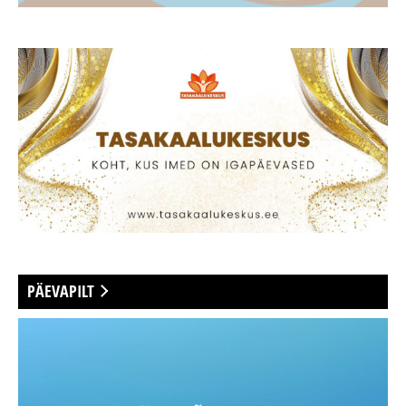
PÄEVAPILT