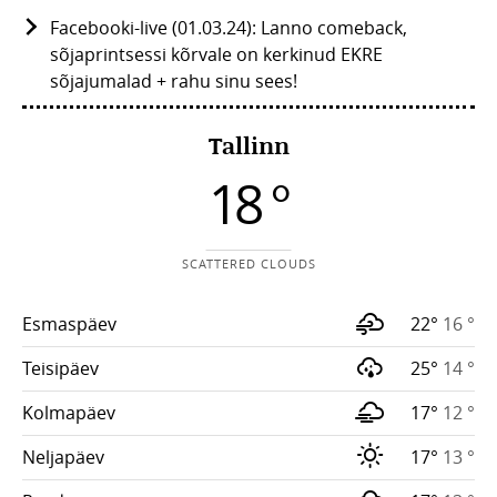
Facebooki-live (01.03.24): Lanno comeback,
sõjaprintsessi kõrvale on kerkinud EKRE
sõjajumalad + rahu sinu sees!
Tallinn
18 °
SCATTERED CLOUDS
Esmaspäev
22°
16 °
Teisipäev
25°
14 °
Kolmapäev
17°
12 °
Neljapäev
17°
13 °