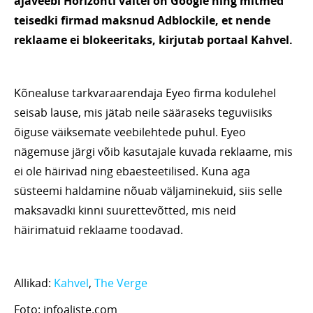
ajaveebi Horizonti väitel on Google ning mitmed
teisedki firmad maksnud Adblockile, et nende
reklaame ei blokeeritaks, kirjutab portaal Kahvel.
Kõnealuse tarkvaraarendaja Eyeo firma kodulehel
seisab lause, mis jätab neile sääraseks teguviisiks
õiguse väiksemate veebilehtede puhul. Eyeo
nägemuse järgi võib kasutajale kuvada reklaame, mis
ei ole häirivad ning ebaesteetilised. Kuna aga
süsteemi haldamine nõuab väljaminekuid, siis selle
maksavadki kinni suurettevõtted, mis neid
häirimatuid reklaame toodavad.
Allikad:
Kahvel
,
The Verge
Foto: infoaliste.com