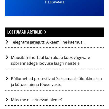
LOETUMAD ARTIKLID
Telegrami järjejutt: Alkeemiline kaemus I
Muusik Triinu Taul korraldab koos vägevate
sõbrannadega loovuse laagri naistele
Põllumehed protestivad Saksamaal sõidukimaksu
ja kütuse hinna tõusu vastu
Miks me nii erinevad oleme?