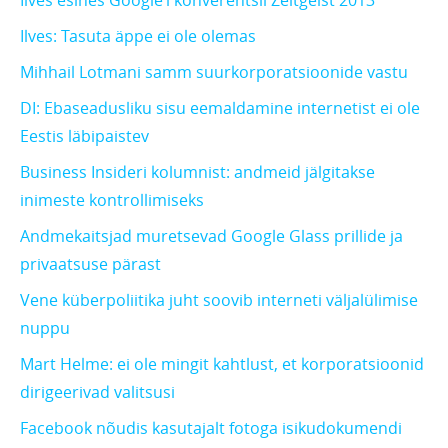
Ilves esines Google’i konverentsil Zeitgeist 2013
Ilves: Tasuta äppe ei ole olemas
Mihhail Lotmani samm suurkorporatsioonide vastu
DI: Ebaseadusliku sisu eemaldamine internetist ei ole
Eestis läbipaistev
Business Insideri kolumnist: andmeid jälgitakse
inimeste kontrollimiseks
Andmekaitsjad muretsevad Google Glass prillide ja
privaatsuse pärast
Vene küberpoliitika juht soovib interneti väljalülimise
nuppu
Mart Helme: ei ole mingit kahtlust, et korporatsioonid
dirigeerivad valitsusi
Facebook nõudis kasutajalt fotoga isikudokumendi