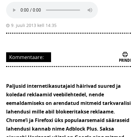
9. juuli 2013 kell 14:35
Kommentaare:
PRINDI
Paljusid internetikasutajaid häirivad suured ja
koledad reklaamid veebilehtedel, nende
eemaldamiseks on arendatud mitmeid tarkvaralisi
lahendusi mille abil blokeeritakse reklaame.
Chrome’i ja Firefoxi üks populaarsemaid sääraseid
lahendusi kannab nime Adblock Plus. Saksa