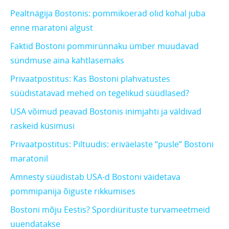
Pealtnägija Bostonis: pommikoerad olid kohal juba
enne maratoni algust
Faktid Bostoni pommirünnaku ümber muudavad
sündmuse aina kahtlasemaks
Privaatpostitus: Kas Bostoni plahvatustes
süüdistatavad mehed on tegelikud süüdlased?
USA võimud peavad Bostonis inimjahti ja väldivad
raskeid küsimusi
Privaatpostitus: Piltuudis: eriväelaste “pusle” Bostoni
maratonil
Amnesty süüdistab USA-d Bostoni väidetava
pommipanija õiguste rikkumises
Bostoni mõju Eestis? Spordiürituste turvameetmeid
uuendatakse