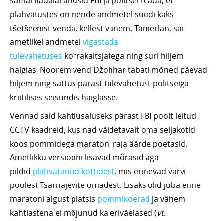
samal nädalal andsid FBI ja politsei teada, et
plahvatustes on nende andmetel süüdi kaks
tšetšeenist venda, kellest vanem, Tamerlan, sai
ametlikel andmetel
vigastada
tulevahetuses
korrakaitsjatega ning suri hiljem
haiglas. Noorem vend Džohhar tabati mõned päevad
hiljem ning sattus pärast tulevahetust politseiga
kriitilises seisundis haiglasse.
Vennad said kahtlusaluseks pärast FBI poolt leitud
CCTV kaadreid, kus nad väidetavalt oma seljakotid
koos pommidega maratoni raja äärde poetasid.
Ametlikku versiooni lisavad mõrasid aga
pildid
plahvatanud kottidest
, mis erinevad värvi
poolest Tsarnajevite omadest. Lisaks olid juba enne
maratoni algust platsis
pommikoerad
ja vähem
kahtlastena ei mõjunud ka eriväelased (
vt.