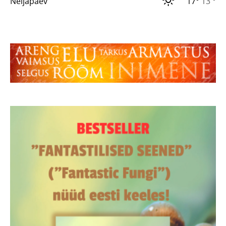
Neljapäev
17°
13 °