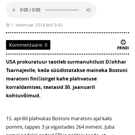
1. veebruar 2014 kell 9:42
Kommentaare:
0
PRINDI
USA prokuratuur taotleb surmanuhtlust Džohhar
Tsarnajevile, keda süüdistatakse maineka Bostoni
maratoni finišisirgel kahe plahvatuse
korraldamises, teatasid 30. jaanuaril
kohtuvõimud.
15. aprillil plahvatas Bostoni maratoni ajal kaks
pommi, tappes 3 ja vigastades 264 inimest. Juba