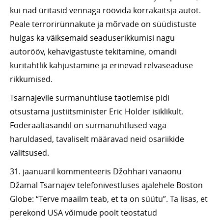
kui nad üritasid vennaga röövida korrakaitsja autot.
Peale terrorirünnakute ja mõrvade on süüdistuste
hulgas ka väiksemaid seaduserikkumisi nagu
autorööv, kehavigastuste tekitamine, omandi
kuritahtlik kahjustamine ja erinevad relvaseaduse
rikkumised.
Tsarnajevile surmanuhtluse taotlemise pidi
otsustama justiitsminister Eric Holder isiklikult.
Föderaaltasandil on surmanuhtlused väga
haruldased, tavaliselt määravad neid osariikide
valitsused.
31. jaanuaril kommenteeris Džohhari vanaonu
Džamal Tsarnajev telefonivestluses ajalehele Boston
Globe: “Terve maailm teab, et ta on süütu”. Ta lisas, et
perekond USA võimude poolt teostatud