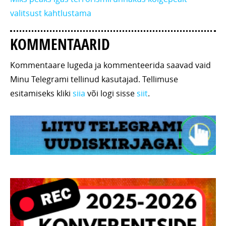
valitsust kahtlustama
KOMMENTAARID
Kommentaare lugeda ja kommenteerida saavad vaid
Minu Telegrami tellinud kasutajad. Tellimuse
esitamiseks kliki
siia
või logi sisse
siit
.