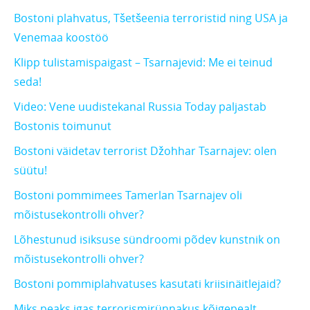
Bostoni plahvatus, Tšetšeenia terroristid ning USA ja
Venemaa koostöö
Klipp tulistamispaigast – Tsarnajevid: Me ei teinud
seda!
Video: Vene uudistekanal Russia Today paljastab
Bostonis toimunut
Bostoni väidetav terrorist Džohhar Tsarnajev: olen
süütu!
Bostoni pommimees Tamerlan Tsarnajev oli
mõistusekontrolli ohver?
Lõhestunud isiksuse sündroomi põdev kunstnik on
mõistusekontrolli ohver?
Bostoni pommiplahvatuses kasutati kriisinäitlejaid?
Miks peaks igas terrorismirünnakus kõigepealt