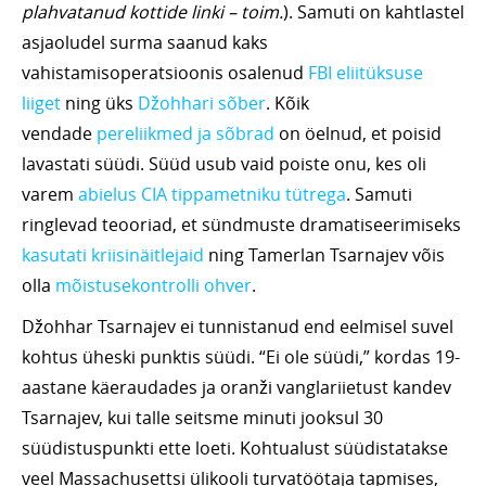
plahvatanud kottide linki – toim.
). Samuti on kahtlastel
asjaoludel surma saanud kaks
vahistamisoperatsioonis osalenud
FBI eliitüksuse
liiget
ning üks
Džohhari sõber
. Kõik
vendade
pereliikmed ja sõbrad
on öelnud, et poisid
lavastati süüdi. Süüd usub vaid poiste onu, kes oli
varem
abielus CIA tippametniku tütrega
. Samuti
ringlevad teooriad, et sündmuste dramatiseerimiseks
kasutati kriisinäitlejaid
ning Tamerlan Tsarnajev võis
olla
mõistusekontrolli ohver
.
Džohhar Tsarnajev ei tunnistanud end eelmisel suvel
kohtus üheski punktis süüdi. “Ei ole süüdi,” kordas 19-
aastane käeraudades ja oranži vanglariietust kandev
Tsarnajev, kui talle seitsme minuti jooksul 30
süüdistuspunkti ette loeti. Kohtualust süüdistatakse
veel Massachusettsi ülikooli turvatöötaja tapmises,