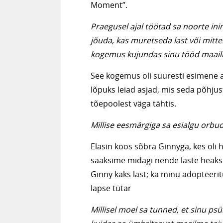
Moment”.
Praegusel ajal töötad sa noorte ini
jõuda, kas muretseda last või mitt
kogemus kujundas sinu tööd maai
See kogemus oli suuresti esimene aj
lõpuks leiad asjad, mis seda põhjus
tõepoolest väga tähtis.
Millise eesmärgiga sa esialgu orbu
Elasin koos sõbra Ginnyga, kes oli hu
saaksime midagi nende laste heaks 
Ginny kaks last; ka minu adopteeri
lapse tütar
Millisel moel sa tunned, et sinu 