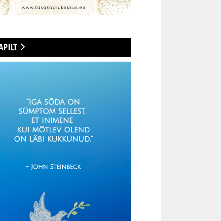
APILT