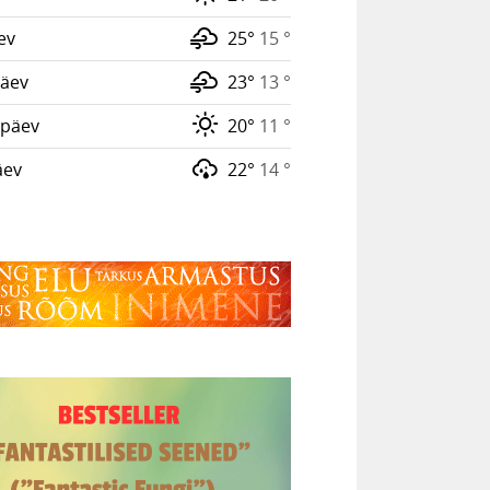
ev
25°
15 °
äev
23°
13 °
päev
20°
11 °
äev
22°
14 °