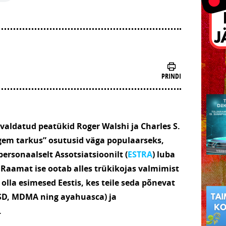
PRINDI
aldatud peatükid Roger Walshi ja Charles S.
em tarkus” osutusid väga populaarseks,
personaalselt Assotsiatsioonilt (
ESTRA
) luba
 Raamat ise ootab alles trükikojas valmimist
 olla esimesed Eestis, kes teile seda põnevat
SD, MDMA ning ayahuasca) ja
.