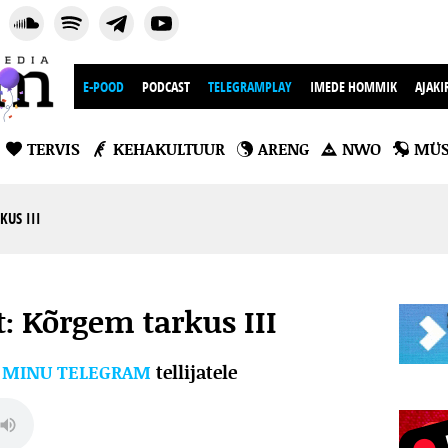
E-POOD
PODCAST
TELEGRAMPLAY
IMEDE HOMMIK
AJAKI
TERVIS
KEHAKULTUUR
ARENG
NWO
MÜS
KUS III
t: Kõrgem tarkus III
l
MINU TELEGRAM
tellijatele