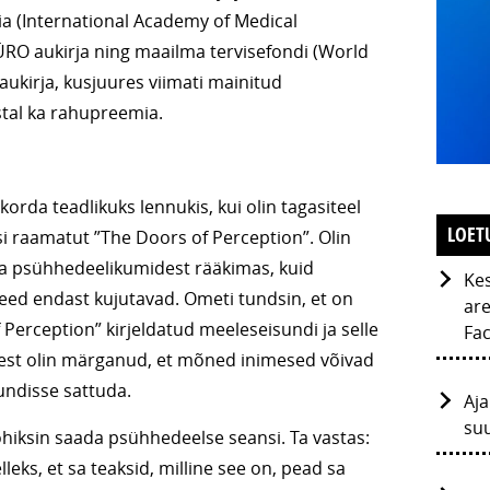
a (International Academy of Medical
 ÜRO aukirja ning maailma tervisefondi (World
ukirja, kusjuures viimati mainitud
astal ka rahupreemia.
rda teadlikuks lennukis, kui olin tagasiteel
LOET
usi raamatut ”The Doors of Perception”. Olin
a psühhedeelikumidest rääkimas, kuid
Kes
need endast kujutavad. Ometi tundsin, et on
are
Perception” kirjeldatud meeleseisundi ja selle
Fac
sest olin märganud, et mõned inimesed võivad
undisse sattuda.
Aja
su
tohiksin saada psühhedeelse seansi. Ta vastas:
elleks, et sa teaksid, milline see on, pead sa