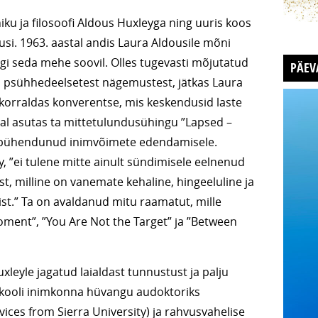
aniku ja filosoofi Aldous Huxleyga ning uuris koos
i. 1963. aastal andis Laura Aldousile mõni
i seda mehe soovil. Olles tugevasti mõjutatud
PÄEV
a psühhedeelsetest nägemustest, jätkas Laura
a korraldas konverentse, mis keskendusid laste
al asutas ta mittetulundusühingu ”Lapsed –
n pühendunud inimvõimete edendamisele.
, ”ei tulene mitte ainult sündimisele eelnenud
est, milline on vanemate kehaline, hingeeluline ja
t.” Ta on avaldanud mitu raamatut, mille
oment”, ”You Are Not the Target” ja ”Between
leyle jagatud laialdast tunnustust ja palju
likooli inimkonna hüvangu audoktoriks
ces from Sierra University) ja rahvusvahelise