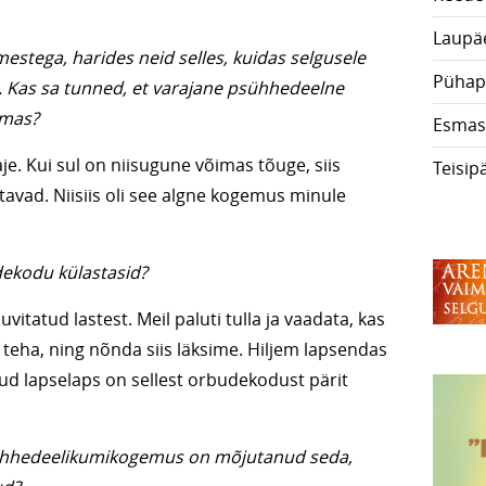
Laupä
mestega, harides neid selles, kuidas selgusele
Pühap
e. Kas sa tunned, et varajane psühhedeelne
lmas?
Esmas
e. Kui sul on niisugune võimas tõuge, siis
Teisip
tavad. Niisiis oli see algne kogemus minule
dekodu külastasid?
vitatud lastest. Meil paluti tulla ja vaadata, kas
teha, ning nõnda siis läksime. Hiljem lapsendas
tud lapselaps on sellest orbudekodust pärit
psühhedeelikumikogemus on mõjutanud seda,