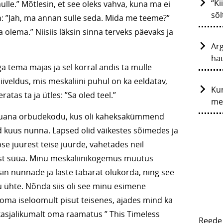
“Ki
le.” Mõtlesin, et see oleks vahva, kuna ma ei
sõl
n: ”Jah, ma annan sulle seda. Mida me teeme?”
 olema.” Niisiis läksin sinna terveks päevaks ja
Arg
ha
a tema majas ja sel korral andis ta mulle
 iiveldus, mis meskaliini puhul on ka eeldatav,
Ku
ratas ta ja ütles: ”Sa oled teel.”
me
Tijuana orbudekodu, kus oli kaheksakümmend
sid kuus nunna. Lapsed olid väikestes sõimedes ja
se juurest teise juurde, vahetades neil
ist süüa. Minu meskaliinikogemus muutus
in nunnade ja laste täbarat olukorda, ning see
ühte. Nõnda siis oli see minu esimene
oma iseloomult pisut teisenes, ajades mind ka
ikasjalikumalt oma raamatus ” This Timeless
Reede