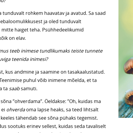
ud?
 tunduvalt rohkem haavatav ja avatud. Sa saad
ebaloomulikkusest ja oled tunduvalt
le mitte haiget teha. Psühhedeelikumid
õik on elav.
mus teeb inimese tundlikumaks teiste tunnete
uviga teenida inimesi?
st, kus andmine ja saamine on tasakaalustatud.
. Teenimise puhul võib inimene mõelda, et ta
a ta
saab
samuti.
e sõna ”ohverdama”. Öeldakse: ”Oh, kuidas ma
 ei
ohverda
oma lapse heaks, sa teed lihtsalt
 keeles tähendab see sõna pühaks tegemist.
s sootuks erinev sellest, kuidas seda tavaliselt