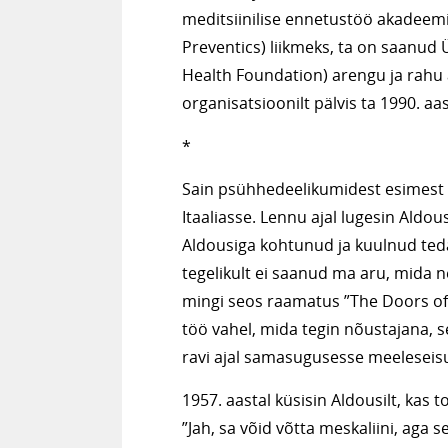
meditsiinilise ennetustöö akadeemi
Preventics) liikmeks, ta on saanud
Health Foundation) arengu ja rahu a
organisatsioonilt pälvis ta 1990. a
*
Sain psühhedeelikumidest esimest ko
Itaaliasse. Lennu ajal lugesin Aldo
Aldousiga kohtunud ja kuulnud ted
tegelikult ei saanud ma aru, mida 
mingi seos raamatus ”The Doors of 
töö vahel, mida tegin nõustajana, 
ravi ajal samasugusesse meeleseis
1957. aastal küsisin Aldousilt, kas 
”Jah, sa võid võtta meskaliini, aga s