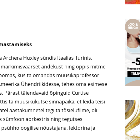
rmastamiseks
 Archera Huxley sündis Itaalias Turinis.
es märkimisväärset andekust ning õppis mitme
ja Roomas, kus ta omandas muusikaprofessori
 Ameerika Ühendriikidesse, tehes oma esimese
s. Pärast täiendavaid õpinguid Curtise
tis ta muusikukutse sinnapaika, et leida teisi
tel aastakümnetel tegi ta tõsielufilme, oli
s sümfooniaorkestris ning tegutses
psühholoogilise nõustajana, lektorina ja