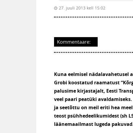
27. juuli 2013 kell 15:02
Kommentaare:
Kuna eelmisel nädalavahetusel av
Grobi koostatud raamatust “Kõrg
palusime kirjastajalt, Eesti Trans
veel paari peatüki avaldamiseks.
ja seetõttu on meil eriti hea meel
teost psühhedeelikumidest (sh L
läänemaailmast lugeda pakuvad