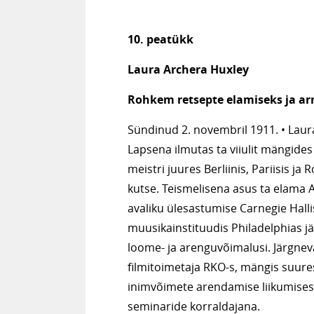
10. peatükk
Laura Archera Huxley
Rohkem retsepte elamiseks ja a
Sündinud 2. novembril 1911. • Laura
Lapsena ilmutas ta viiulit mängid
meistri juures Berliinis, Pariisis 
kutse. Teismelisena asus ta elama
avaliku ülesastumise Carnegie Halli
muusikainstituudis Philadelphias jät
loome- ja arenguvõimalusi. Järgneva
filmitoimetaja RKO-s, mängis suure
inimvõimete arendamise liikumises 
seminaride korraldajana.