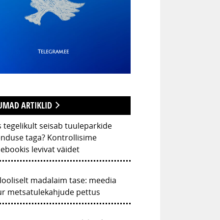
UMAD ARTIKLID
 tegelikult seisab tuuleparkide
nduse taga? Kontrollisime
ebookis levivat väidet
looliselt madalaim tase: meedia
ur metsatulekahjude pettus