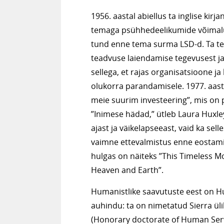
1956. aastal abiellus ta inglise kirj
temaga psühhedeelikumide võimalus
tund enne tema surma LSD-d. Ta teg
teadvuse laiendamise tegevusest j
sellega, et rajas organisatsioone j
olukorra parandamisele. 1977. aast
meie suurim investeering”, mis o
”Inimese hädad,” ütleb Laura Huxley
ajast ja väikelapseeast, vaid ka sell
vaimne ettevalmistus enne eostamis
hulgas on näiteks ”This Timeless M
Heaven and Earth”.
Humanistlike saavutuste eest on Hux
auhindu: ta on nimetatud Sierra ü
(Honorary doctorate of Human Servi