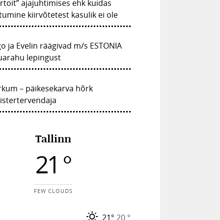
irtoit” ajajuhtimises ehk kuidas
tumine kiirvõtetest kasulik ei ole
o ja Evelin räägivad m/s ESTONIA
uarahu lepingust
rkum – päikesekarva hõrk
istertervendaja
Tallinn
21 °
FEW CLOUDS
21°
20 °