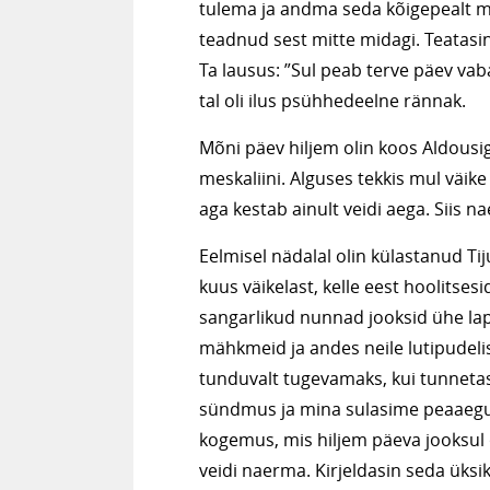
tulema ja andma seda kõigepealt mul
teadnud sest mitte midagi. Teatasi
Ta lausus: ”Sul peab terve päev vaba
tal oli ilus psühhedeelne rännak.
Mõni päev hiljem olin koos Aldousig
meskaliini. Alguses tekkis mul väike
aga kestab ainult veidi aega. Siis nae
Eelmisel nädalal olin külastanud 
kuus väikelast, kelle eest hoolitse
sangarlikud nunnad jooksid ühe lap
mähkmeid ja andes neile lutipudel
tunduvalt tugevamaks, kui tunnetas
sündmus ja mina sulasime peaaegu 
kogemus, mis hiljem päeva jooksul 
veidi naerma. Kirjeldasin seda üks