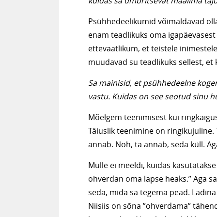
kuidas sa ümbritsevat maailma taj
Psühhedeelikumid võimaldavad olla
enam teadlikuks oma igapäevasest 
ettevaatlikum, et teistele inimeste
muudavad su teadlikuks sellest, et k
Sa mainisid, et psühhedeelne koge
vastu. Kuidas on see seotud sinu h
Mõelgem teenimisest kui ringkäigu
Täiuslik teenimine on ringikujuline
annab. Noh, ta annab, seda küll. Ag
Mulle ei meeldi, kuidas kasutataks
ohverdan oma lapse heaks.” Aga sa
seda, mida sa tegema pead. Ladina
Niisiis on sõna ”ohverdama” tähendu