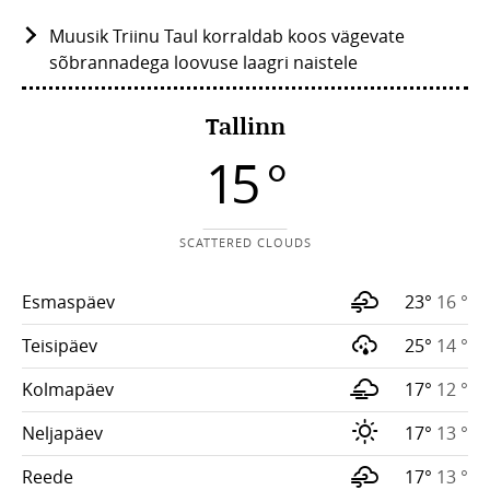
Muusik Triinu Taul korraldab koos vägevate
sõbrannadega loovuse laagri naistele
Tallinn
15 °
SCATTERED CLOUDS
Esmaspäev
23°
16 °
Teisipäev
25°
14 °
Kolmapäev
17°
12 °
Neljapäev
17°
13 °
Reede
17°
13 °