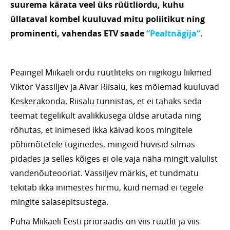
suurema kärata veel üks rüütliordu, kuhu
üllataval kombel kuuluvad mitu poliitikut ning
prominenti, vahendas ETV saade
“Pealtnägija“
.
Peaingel Miikaeli ordu rüütliteks on riigikogu liikmed
Viktor Vassiljev ja Aivar Riisalu, kes mõlemad kuuluvad
Keskerakonda. Riisalu tunnistas, et ei tahaks seda
teemat tegelikult avalikkusega üldse arutada ning
rõhutas, et inimesed ikka käivad koos mingitele
põhimõtetele tuginedes, mingeid huvisid silmas
pidades ja selles kõiges ei ole vaja näha mingit valulist
vandenõuteooriat. Vassiljev märkis, et tundmatu
tekitab ikka inimestes hirmu, kuid nemad ei tegele
mingite salasepitsustega.
Püha Miikaeli Eesti prioraadis on viis rüütlit ja viis