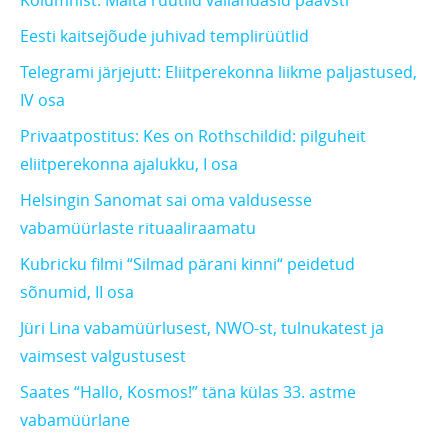
Kolumnist: Malta rüütlid vallandasid paavsti
Eesti kaitsejõude juhivad templirüütlid
Telegrami järjejutt: Eliitperekonna liikme paljastused,
IV osa
Privaatpostitus: Kes on Rothschildid: pilguheit
eliitperekonna ajalukku, I osa
Helsingin Sanomat sai oma valdusesse
vabamüürlaste rituaaliraamatu
Kubricku filmi “Silmad pärani kinni“ peidetud
sõnumid, II osa
Jüri Lina vabamüürlusest, NWO-st, tulnukatest ja
vaimsest valgustusest
Saates “Hallo, Kosmos!” täna külas 33. astme
vabamüürlane