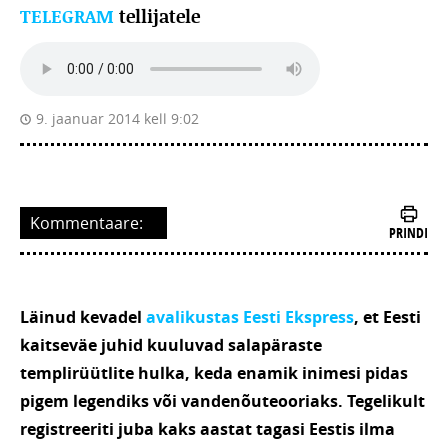
TELEGRAM
tellijatele
9. jaanuar 2014 kell 9:02
Kommentaare:
PRINDI
Läinud kevadel
avalikustas Eesti Ekspress
, et Eesti
kaitseväe juhid kuuluvad salapäraste
templirüütlite hulka, keda enamik inimesi pidas
pigem legendiks või vandenõuteooriaks. Tegelikult
registreeriti juba kaks aastat tagasi Eestis ilma