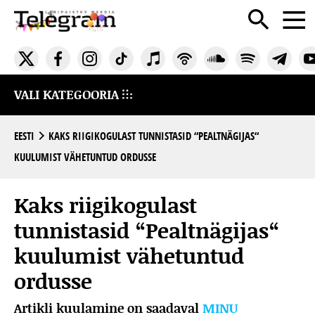
VALI KATEGOORIA
EESTI
KAKS RIIGIKOGULAST TUNNISTASID “PEALTNÄGIJAS“
KUULUMIST VÄHETUNTUD ORDUSSE
Kaks riigikogulast
tunnistasid “Pealtnägijas“
kuulumist vähetuntud
ordusse
Artikli kuulamine on saadaval
MINU