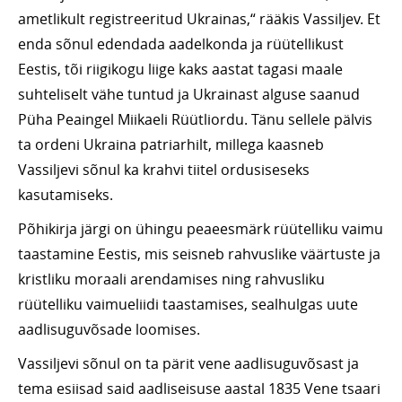
ametlikult registreeritud Ukrainas,“ rääkis Vassiljev. Et
enda sõnul edendada aadelkonda ja rüütellikust
Eestis, tõi riigikogu liige kaks aastat tagasi maale
suhteliselt vähe tuntud ja Ukrainast alguse saanud
Püha Peaingel Miikaeli Rüütliordu. Tänu sellele pälvis
ta ordeni Ukraina patriarhilt, millega kaasneb
Vassiljevi sõnul ka krahvi tiitel ordusiseseks
kasutamiseks.
Põhikirja järgi on ühingu peaeesmärk rüütelliku vaimu
taastamine Eestis, mis seisneb rahvuslike väärtuste ja
kristliku moraali arendamises ning rahvusliku
rüütelliku vaimueliidi taastamises, sealhulgas uute
aadlisuguvõsade loomises.
Vassiljevi sõnul on ta pärit vene aadlisuguvõsast ja
tema esiisad said aadliseisuse aastal 1835 Vene tsaari