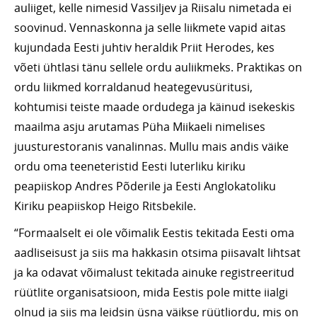
auliiget, kelle nimesid Vassiljev ja Riisalu nimetada ei
soovinud. Vennaskonna ja selle liikmete vapid aitas
kujundada Eesti juhtiv heraldik Priit Herodes, kes
võeti ühtlasi tänu sellele ordu auliikmeks. Praktikas on
ordu liikmed korraldanud heategevusüritusi,
kohtumisi teiste maade ordudega ja käinud isekeskis
maailma asju arutamas Püha Miikaeli nimelises
juusturestoranis vanalinnas. Mullu mais andis väike
ordu oma teeneteristid Eesti luterliku kiriku
peapiiskop Andres Põderile ja Eesti Anglokatoliku
Kiriku peapiiskop Heigo Ritsbekile.
“Formaalselt ei ole võimalik Eestis tekitada Eesti oma
aadliseisust ja siis ma hakkasin otsima piisavalt lihtsat
ja ka odavat võimalust tekitada ainuke registreeritud
rüütlite organisatsioon, mida Eestis pole mitte iialgi
olnud ja siis ma leidsin üsna väikse rüütliordu, mis on