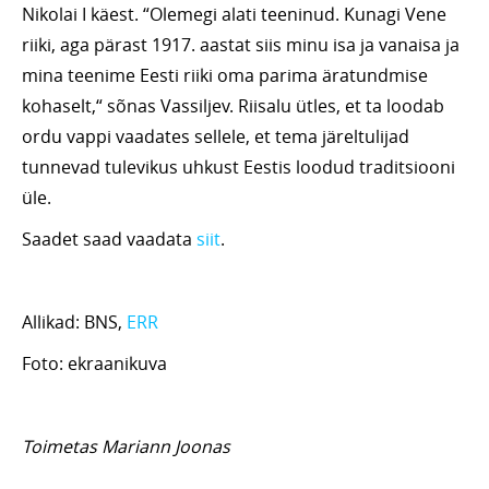
Nikolai I käest. “Olemegi alati teeninud. Kunagi Vene
riiki, aga pärast 1917. aastat siis minu isa ja vanaisa ja
mina teenime Eesti riiki oma parima äratundmise
kohaselt,“ sõnas Vassiljev. Riisalu ütles, et ta loodab
ordu vappi vaadates sellele, et tema järeltulijad
tunnevad tulevikus uhkust Eestis loodud traditsiooni
üle.
Saadet saad vaadata
siit
.
Allikad: BNS,
ERR
Foto: ekraanikuva
Toimetas Mariann Joonas