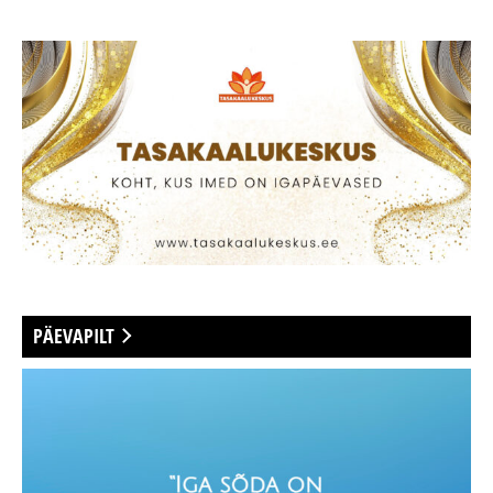
PÄEVAPILT