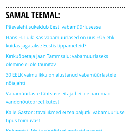
SAMAL TEEMAL:
Päevaleht sukeldub Eesti vabamüürlusesse
Hans H. Luik: Kas vabamüürlased on uus EÜS ehk
kuidas jagatakse Eestis tippameteid?
Kirikuõpetaja Jaan Tammsalu: vabamüürlaseks
olemine ei ole taunitav
30 EELK vaimulikku on alustanud vabamüürlastele
nõiajahti
Vabamüürlaste tähtsuse eitajad ei ole paremad
vandenõuteoreetikutest
Kalle Gaston: tavaliikmed ei tea paljutki vabamüürluse
tipus toimuvast