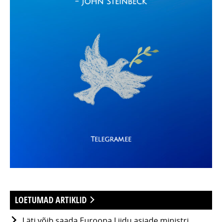
LOETUMAD ARTIKLID
Läti võib saada Euroopa Liidu asjade ministri