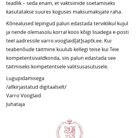
teadlik – seda enam, et vaktsiinide soetamiseks
kasutatakse suures koguses maksumaksjate raha.
Kõnealused lepingud palun edastada terviklikul kujul
ja nende olemasolu korral koos kõigi lisadega e-posti
teel aadressile varro.vooglaid[ät]saptk.ee. Kui
teabenõude täitmine kuulub kellegi teise kui Teie
kompetentsivaldkonda, siis palun edastada see
täitmiseks kompetentsele valitsusasutusele.
Lugupidamisega
/allkirjastatud digitaalselt/
Varro Vooglaid
Juhataja