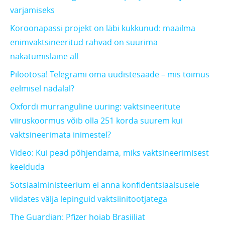
varjamiseks
Koroonapassi projekt on läbi kukkunud: maailma
enimvaktsineeritud rahvad on suurima
nakatumislaine all
Pilootosa! Telegrami oma uudistesaade – mis toimus
eelmisel nädalal?
Oxfordi murranguline uuring: vaktsineeritute
viiruskoormus võib olla 251 korda suurem kui
vaktsineerimata inimestel?
Video: Kui pead põhjendama, miks vaktsineerimisest
keelduda
Sotsiaalministeerium ei anna konfidentsiaalsusele
viidates välja lepinguid vaktsiinitootjatega
The Guardian: Pfizer hoiab Brasiiliat