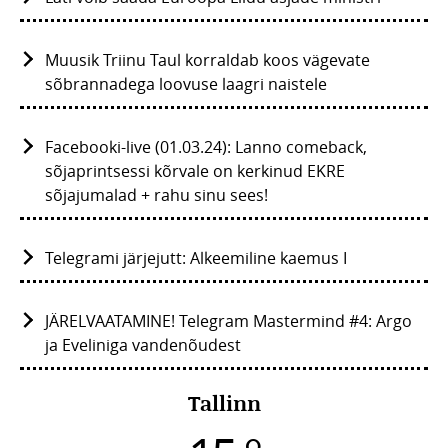
Muusik Triinu Taul korraldab koos vägevate
sõbrannadega loovuse laagri naistele
Facebooki-live (01.03.24): Lanno comeback,
sõjaprintsessi kõrvale on kerkinud EKRE
sõjajumalad + rahu sinu sees!
Telegrami järjejutt: Alkeemiline kaemus I
JÄRELVAATAMINE! Telegram Mastermind #4: Argo
ja Eveliniga vandenõudest
Tallinn