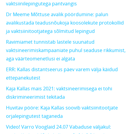
vaktsiinilepingutega pantvangis
Dr Meeme Mõttuse avalik pöördumine: palun
avalikustada teadusnõukoja koosolekute protokollid
ja vaktsiinitootjatega sõlmitud lepingud
Ravimiamet tunnistab lastele suunatud
vaktsineerimiskampaaniate puhul seaduse rikkumist,
aga väärteomenetlusi ei algata
ERR: Kallas distantseerus päev varem välja käidud
ettepanekutest
Kaja Kallas mais 2021: vaktsineerimisega ei tohi
diskrimineerimist tekitada
Huvitav pööre: Kaja Kallas soovib vaktsiinitootjate
orjalepingutest taganeda
Video! Varro Vooglaid 24.07 Vabaduse väljakul: