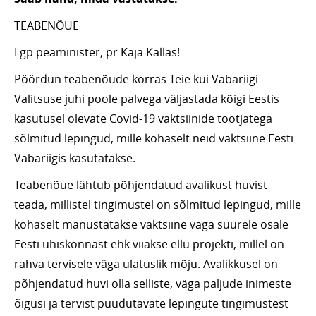
TEABENÕUE
Lgp peaminister, pr Kaja Kallas!
Pöördun teabenõude korras Teie kui Vabariigi
Valitsuse juhi poole palvega väljastada kõigi Eestis
kasutusel olevate Covid-19 vaktsiinide tootjatega
sõlmitud lepingud, mille kohaselt neid vaktsiine Eesti
Vabariigis kasutatakse.
Teabenõue lähtub põhjendatud avalikust huvist
teada, millistel tingimustel on sõlmitud lepingud, mille
kohaselt manustatakse vaktsiine väga suurele osale
Eesti ühiskonnast ehk viiakse ellu projekti, millel on
rahva tervisele väga ulatuslik mõju. Avalikkusel on
põhjendatud huvi olla selliste, väga paljude inimeste
õigusi ja tervist puudutavate lepingute tingimustest