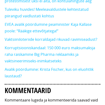
protestimisest üksi ei aita, on kohtulahingute aeg
Tuleviku huvides! Meeleavaldustele kehtestatud
piirangud vaidlustati kohtus
EVEA avalik pöördumine peaminister Kaja Kallase
poole: “Rääkige ettevõtjatega!”
Vaktsiiniloteriide korraldajad rikuvad ravimiseadust?
Korruptsiooniskandaal: 150 000 euro maksumaksja
raha raiskamine Big Pharma reklaamiks ja
vaktsineerimiseks-inimkatseteks
Avalik pöördumine: Krista Fischer, kus on eluohtlik
laustaud?
KOMMENTAARID
Kommentaare lugeda ja kommenteerida saavad vaid