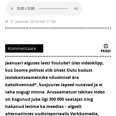
10. jaanuar 2014 kell 17:00
Kommentaare:
PRINDI
Jaanuari alguses laeti Youtube’i üles videoklipp,
kus Soome politsei viib ühest Oulu kodust
lastekaitseametnike nõudmisel ära
kaksikvennad*, kusjuures lapsed nutavad ja ei
taha sugugi minna. Arusaamatust tekitav video
on kogunud juba ligi 300 000 vaatajat ning
hakanud levima ka meedias – algselt
alternatiivses uudisteportaalis Verkkomedia,