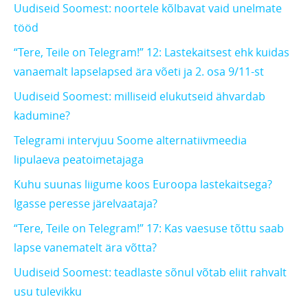
Uudiseid Soomest: noortele kõlbavat vaid unelmate
tööd
“Tere, Teile on Telegram!” 12: Lastekaitsest ehk kuidas
vanaemalt lapselapsed ära võeti ja 2. osa 9/11-st
Uudiseid Soomest: milliseid elukutseid ähvardab
kadumine?
Telegrami intervjuu Soome alternatiivmeedia
lipulaeva peatoimetajaga
Kuhu suunas liigume koos Euroopa lastekaitsega?
Igasse peresse järelvaataja?
“Tere, Teile on Telegram!” 17: Kas vaesuse tõttu saab
lapse vanematelt ära võtta?
Uudiseid Soomest: teadlaste sõnul võtab eliit rahvalt
usu tulevikku