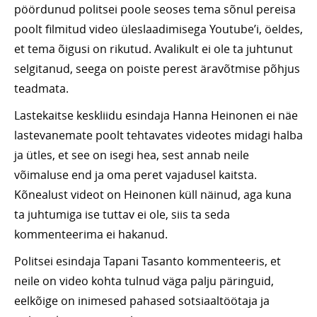
pöördunud politsei poole seoses tema sõnul pereisa
poolt filmitud video üleslaadimisega Youtube’i, öeldes,
et tema õigusi on rikutud. Avalikult ei ole ta juhtunut
selgitanud, seega on poiste perest äravõtmise põhjus
teadmata.
Lastekaitse keskliidu esindaja Hanna Heinonen ei näe
lastevanemate poolt tehtavates videotes midagi halba
ja ütles, et see on isegi hea, sest annab neile
võimaluse end ja oma peret vajadusel kaitsta.
Kõnealust videot on Heinonen küll näinud, aga kuna
ta juhtumiga ise tuttav ei ole, siis ta seda
kommenteerima ei hakanud.
Politsei esindaja Tapani Tasanto kommenteeris, et
neile on video kohta tulnud väga palju päringuid,
eelkõige on inimesed pahased sotsiaaltöötaja ja