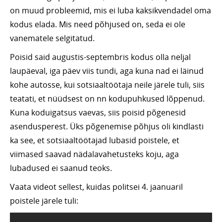
on muud probleemid, mis ei luba kaksikvendadel oma
kodus elada. Mis need põhjused on, seda ei ole
vanematele selgitatud.
Poisid said augustis-septembris kodus olla neljal
laupäeval, iga päev viis tundi, aga kuna nad ei läinud
kohe autosse, kui sotsiaaltöötaja neile järele tuli, siis
teatati, et nüüdsest on nn kodupuhkused lõppenud.
Kuna koduigatsus vaevas, siis poisid põgenesid
asendusperest. Üks põgenemise põhjus oli kindlasti
ka see, et sotsiaaltöötajad lubasid poistele, et
viimased saavad nädalavahetusteks koju, aga
lubadused ei saanud teoks.
Vaata videot sellest, kuidas politsei 4. jaanuaril
poistele järele tuli: