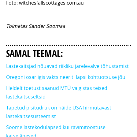
Foto: witchesfallscottages.com.au
Toimetas Sander Soomaa
SAMAL TEEMAL:
Lastekaitsjad nõuavad riikliku järelevalve tõhustamist
Oregoni osariigis vaktsineeriti lapsi kohtuotsuse jõul
Heldelt toetust saanud MTÜ vaigistas teised
lastekaitseseltsid
Tapetud pisitüdruk on näide USA hirmutavast
lastekaitsesüsteemist
Soome lastekodulapsed kui ravimitööstuse
katsejänesed