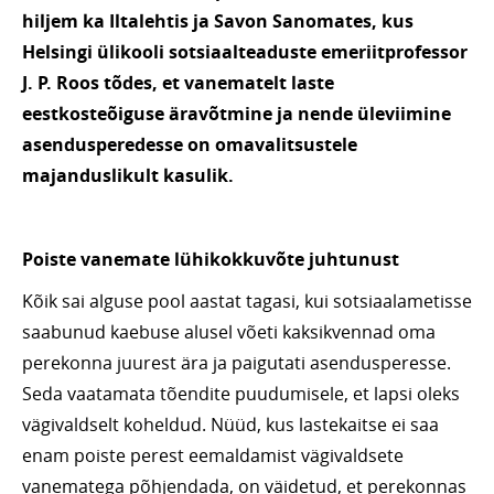
hiljem ka Iltalehtis ja Savon Sanomates, kus
Helsingi ülikooli sotsiaalteaduste emeriitprofessor
J. P. Roos tõdes, et vanematelt laste
eestkosteõiguse äravõtmine ja nende üleviimine
asendusperedesse on omavalitsustele
majanduslikult kasulik.
Poiste vanemate lühikokkuvõte juhtunust
Kõik sai alguse pool aastat tagasi, kui sotsiaalametisse
saabunud kaebuse alusel võeti kaksikvennad oma
perekonna juurest ära ja paigutati asendusperesse.
Seda vaatamata tõendite puudumisele, et lapsi oleks
vägivaldselt koheldud. Nüüd, kus lastekaitse ei saa
enam poiste perest eemaldamist vägivaldsete
vanematega põhjendada, on väidetud, et perekonnas