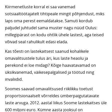
Kiirmenetluste korral ei saa vanemad
sotsiaaltöötajatelt tihtipeale mingit põhjendust, miks
laps oma perest eemaldatakse. Samuti kordub
paljudel juhtudel sama muster nagu nüüd Oulus:
millegipärast on kodu ohtlik ühele lastest, aga teised
võivad seal rahulikult edasi elada.
Kas tõesti on lastekaitsest saanud kohalikele
omavalitsustele tulus äri, kus laste heaolu ja
perekond ei loe midagi? Kõige haavatavamad on
üksikvanemad, väikesepalgalised ja töötud ning
invaliidid.
Soomes saavad omavalitsused riiklikku toetust
proportsionaalselt võrreldes ümberpaigutatavate
laste arvuga. 2012. aastal liikus Soome lastekaitses üle
600 miljoni euro. Kümne aasta jooksul on