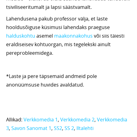
tsiviliseeritumalt ja lapsi säästvamalt.
Lahendusena pakub professor välja, et laste
hooldusõiguse küsimusi lahendaks praeguse
halduskohtu
asemel
maakonnakohus
või siis täiesti
eraldiseisev kohtuorgan, mis tegelekski ainult
pereprobleemidega.
*Laste ja pere täpsemaid andmeid pole
anonüümsuse huvides avaldatud.
Allikad:
Verkkomedia 1
,
Verkkomedia 2
,
Verkkomedia
3
,
Savon Sanomat 1
,
SS2
,
SS 2
,
Iltalehti