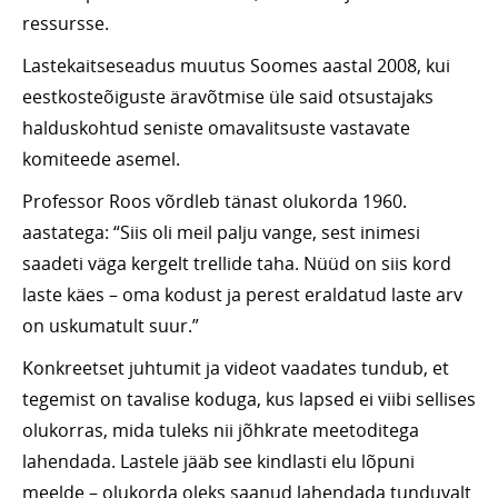
ressursse.
Lastekaitseseadus muutus Soomes aastal 2008, kui
eestkosteõiguste äravõtmise üle said otsustajaks
halduskohtud seniste omavalitsuste vastavate
komiteede asemel.
Professor Roos võrdleb tänast olukorda 1960.
aastatega: “Siis oli meil palju vange, sest inimesi
saadeti väga kergelt trellide taha. Nüüd on siis kord
laste käes – oma kodust ja perest eraldatud laste arv
on uskumatult suur.”
Konkreetset juhtumit ja videot vaadates tundub, et
tegemist on tavalise koduga, kus lapsed ei viibi sellises
olukorras, mida tuleks nii jõhkrate meetoditega
lahendada. Lastele jääb see kindlasti elu lõpuni
meelde – olukorda oleks saanud lahendada tunduvalt