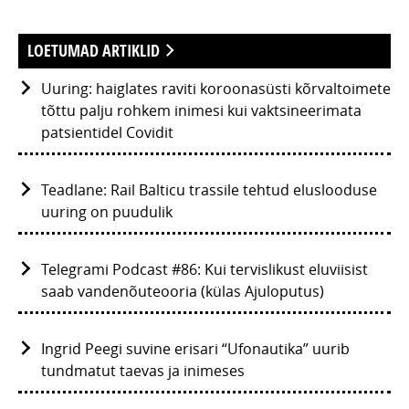
LOETUMAD ARTIKLID
Uuring: haiglates raviti koroonasüsti kõrvaltoimete
tõttu palju rohkem inimesi kui vaktsineerimata
patsientidel Covidit
Teadlane: Rail Balticu trassile tehtud eluslooduse
uuring on puudulik
Telegrami Podcast #86: Kui tervislikust eluviisist
saab vandenõuteooria (külas Ajuloputus)
Ingrid Peegi suvine erisari “Ufonautika” uurib
tundmatut taevas ja inimeses