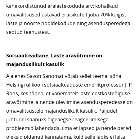
kahekordistunud eralastekodude arv: kohalikud
omavalitsused ostavad eraisikutelt juba 70% kõigist
laste ja noorte hooldekodude ning asendusperedega
seotud teenustest.
Sotsiaalteadlane: Laste äravõtmine on
majanduslikult kasulik
Ajalehes Savon Sanomat võtab sellel teemal sõna
Helsingi ülikooli sotsiaalteaduste emeriitprofessor J. P.
Roos, kes tõdeb, et vanematelt laste eestkosteõiguse
äravõtmine ja nende üleviimine asendusperedesse on
omavalitsustele majanduslikult kasulik. Paljudel
juhtudel saanuks õigeaegse reageerimisega
probleemid lahendada, ilma et lapsed ja nende pered
oleksid pidanud kannatama, kuid selle jaoks ei leita