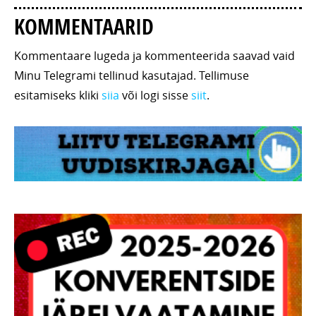
KOMMENTAARID
Kommentaare lugeda ja kommenteerida saavad vaid
Minu Telegrami tellinud kasutajad. Tellimuse
esitamiseks kliki
siia
või logi sisse
siit
.