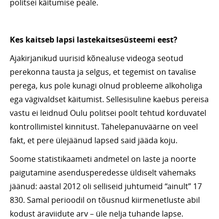
politsei käitumise peale.
Kes kaitseb lapsi lastekaitsesüsteemi eest?
Ajakirjanikud uurisid kõnealuse videoga seotud
perekonna tausta ja selgus, et tegemist on tavalise
perega, kus pole kunagi olnud probleeme alkoholiga
ega vägivaldset käitumist. Sellesisuline kaebus pereisa
vastu ei leidnud Oulu politsei poolt tehtud korduvatel
kontrollimistel kinnitust. Tähelepanuväärne on veel
fakt, et pere ülejäänud lapsed said jääda koju.
Soome statistikaameti andmetel on laste ja noorte
paigutamine asendusperedesse üldiselt vähemaks
jäänud: aastal 2012 oli selliseid juhtumeid “ainult” 17
830. Samal perioodil on tõusnud kiirmenetluste abil
kodust äraviidute arv – üle nelja tuhande lapse.