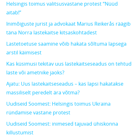
Helsingis toimus valitsusvastane protest “Nüüd
aitab!”
Inimõiguste jurist ja advokaat Marius Reikerås räägib
täna Norra lastekaitse kitsaskohtadest
Lastetoetuse saamine võib hakata sõltuma lapsega
arstil käimisest
Kas küsimusi tekitav uus lastekaitseseadus on tehtud
laste või ametnike jaoks?
Ajatu: Uus lastekaitseseadus – kas lapsi hakatakse
massiliselt peredelt ära võtma?
Uudiseid Soomest: Helsingis toimus Ukraina
ründamise vastane protest
Uudiseid Soomest: inimesed tajuvad ühiskonna
killustumist