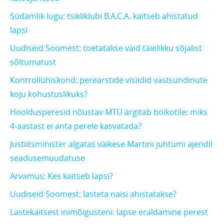
Südamlik lugu: tsikliklubi B.A.C.A. kaitseb ahistatud
lapsi
Uudiseid Soomest: toetatakse vaid täielikku sõjalist
sõltumatust
Kontrollühiskond: perearstide visiidid vastsündinute
koju kohustuslikuks?
Hooldusperesid nõustav MTÜ ärgitab boikotile: miks
4-aastast ei anta perele kasvatada?
Justiitsminister algatas väikese Martini juhtumi ajendil
seadusemuudatuse
Arvamus: Kes kaitseb lapsi?
Uudiseid Soomest: lasteta naisi ahistatakse?
Lastekaitsest inimõigusteni: lapse eraldamine perest