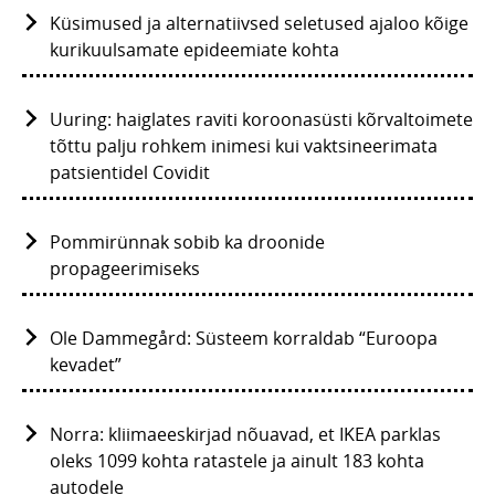
Küsimused ja alternatiivsed seletused ajaloo kõige
kurikuulsamate epideemiate kohta
Uuring: haiglates raviti koroonasüsti kõrvaltoimete
tõttu palju rohkem inimesi kui vaktsineerimata
patsientidel Covidit
Pommirünnak sobib ka droonide
propageerimiseks
Ole Dammegård: Süsteem korraldab “Euroopa
kevadet”
Norra: kliimaeeskirjad nõuavad, et IKEA parklas
oleks 1099 kohta ratastele ja ainult 183 kohta
autodele