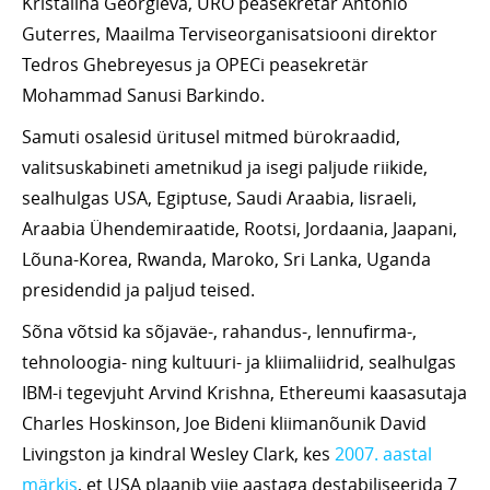
Kristalina Georgieva, ÜRO peasekretär Antonio
Guterres, Maailma Terviseorganisatsiooni direktor
Tedros Ghebreyesus ja OPECi peasekretär
Mohammad Sanusi Barkindo.
Samuti osalesid üritusel mitmed bürokraadid,
valitsuskabineti ametnikud ja isegi paljude riikide,
sealhulgas USA, Egiptuse, Saudi Araabia, Iisraeli,
Araabia Ühendemiraatide, Rootsi, Jordaania, Jaapani,
Lõuna-Korea, Rwanda, Maroko, Sri Lanka, Uganda
presidendid ja paljud teised.
Sõna võtsid ka sõjaväe-, rahandus-, lennufirma-,
tehnoloogia- ning kultuuri- ja kliimaliidrid, sealhulgas
IBM-i tegevjuht Arvind Krishna, Ethereumi kaasasutaja
Charles Hoskinson, Joe Bideni kliimanõunik David
Livingston ja kindral Wesley Clark, kes
2007. aastal
märkis
, et USA plaanib viie aastaga destabiliseerida 7