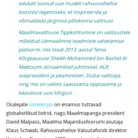
edukalt loonud uue mudeli rahvusvahelise
koostöö tegemiseks, et inspireerida ja
võimaldada järgmise põlvkonna valitsusi.
Maailmavalitsuse Tippkohtumine on valitsustele
mõeldud ülemaailmne teadmiste vahetamise
platvorm, mis loodi 2013. aastal Tema
Kõrgeaususe Sheikh Mohammed bin Rashid Al
Maktoumi dünaamilisel juhtimisel, AÜE
asepresident ja peaminister, Dubai valitseja,
ning mis on valmis saavutama tipptaseme ja
kaasatuse uusi kõrgusi.
Osalejate
nimekirjas
on enamus tuttavad
globalistlikud liidrid, nagu Maailmapanga president
David Malpass, Maailma Majandusfoorumi asutaja
Klaus Schwab, Rahvusvahelise Valuutafondi direktor