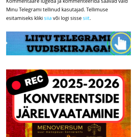
Kommentaare lugeda ja kommenteerida saavad vaid
Minu Telegrami tellinud kasutajad. Tellimuse
esitamiseks kliki
siia
või logi sisse
siit
.