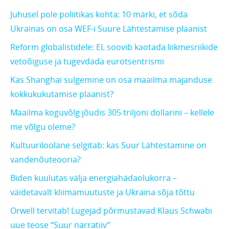
Juhusel pole poliitikas kohta: 10 märki, et sõda
Ukrainas on osa WEF-i Suure Lähtestamise plaanist
Reform globalistidele: EL soovib kaotada liikmesriikide
vetoõiguse ja tugevdada eurotsentrismi
Kas Shanghai sulgemine on osa maailma majanduse
kokkukukutamise plaanist?
Maailma koguvõlg jõudis 305 triljoni dollarini – kellele
me võlgu oleme?
Kultuuriloolane selgitab: kas Suur Lähtestamine on
vandenõuteooria?
Biden kuulutas välja energiahädaolukorra –
väidetavalt kliimamuutuste ja Ukraina sõja tõttu
Orwell tervitab! Lugejad põrmustavad Klaus Schwabi
uue teose “Suur narratiiv”