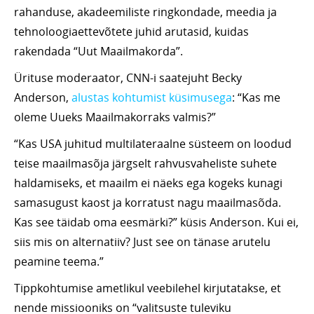
rahanduse, akadeemiliste ringkondade, meedia ja
tehnoloogiaettevõtete juhid arutasid, kuidas
rakendada “Uut Maailmakorda”.
Ürituse moderaator, CNN-i saatejuht Becky
Anderson,
alustas kohtumist küsimusega
: “Kas me
oleme Uueks Maailmakorraks valmis?”
“Kas USA juhitud multilateraalne süsteem on loodud
teise maailmasõja järgselt rahvusvaheliste suhete
haldamiseks, et maailm ei näeks ega kogeks kunagi
samasugust kaost ja korratust nagu maailmasõda.
Kas see täidab oma eesmärki?” küsis Anderson. Kui ei,
siis mis on alternatiiv? Just see on tänase arutelu
peamine teema.”
Tippkohtumise ametlikul veebilehel kirjutatakse, et
nende missiooniks on “valitsuste tuleviku