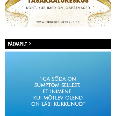
PÄEVAPILT