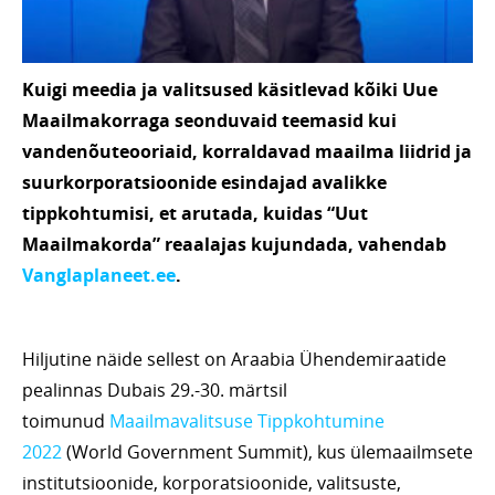
Kuigi meedia ja valitsused käsitlevad kõiki Uue
Maailmakorraga seonduvaid teemasid kui
vandenõuteooriaid, korraldavad maailma liidrid ja
suurkorporatsioonide esindajad avalikke
tippkohtumisi, et arutada, kuidas “Uut
Maailmakorda” reaalajas kujundada, vahendab
Vanglaplaneet.ee
.
Hiljutine näide sellest on Araabia Ühendemiraatide
pealinnas Dubais 29.-30. märtsil
toimunud
Maailmavalitsuse Tippkohtumine
2022
(World Government Summit), kus ülemaailmsete
institutsioonide, korporatsioonide, valitsuste,