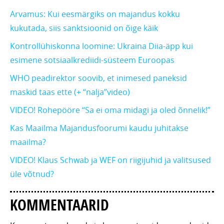
Arvamus: Kui eesmärgiks on majandus kokku
kukutada, siis sanktsioonid on õige käik
Kontrollühiskonna loomine: Ukraina Diia-äpp kui
esimene sotsiaalkrediidi-süsteem Euroopas
WHO peadirektor soovib, et inimesed paneksid
maskid taas ette (+ “nalja”video)
VIDEO! Rohepööre “Sa ei oma midagi ja oled õnnelik!”
Kas Maailma Majandusfoorumi kaudu juhitakse
maailma?
VIDEO! Klaus Schwab ja WEF on riigijuhid ja valitsused
üle võtnud?
KOMMENTAARID