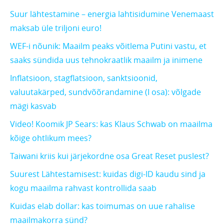
Suur lähtestamine – energia lahtisidumine Venemaast
maksab üle triljoni euro!
WEF-i nõunik: Maailm peaks võitlema Putini vastu, et
saaks sündida uus tehnokraatlik maailm ja inimene
Inflatsioon, stagflatsioon, sanktsioonid,
valuutakärped, sundvõõrandamine (I osa): võlgade
mägi kasvab
Video! Koomik JP Sears: kas Klaus Schwab on maailma
kõige ohtlikum mees?
Taiwani kriis kui järjekordne osa Great Reset puslest?
Suurest Lähtestamisest: kuidas digi-ID kaudu sind ja
kogu maailma rahvast kontrollida saab
Kuidas elab dollar: kas toimumas on uue rahalise
maailmakorra sünd?