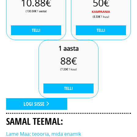
10.88€
50€
teised antenni ümbruses asuvad obj
(130.56€ 1 aasta)
KAMPAANIA
(8.33€ 1 kuu)
TELLI
TELLI
1 aasta
88€
(7.33€ 1 kuu)
TELLI
LOGI SISSE
SAMAL TEEMAL:
Lame Maa: teooria, mida enamik