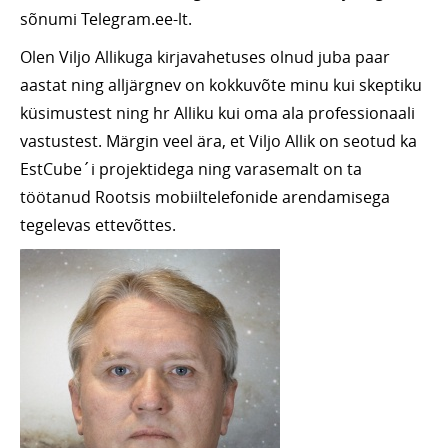
sõnumi Telegram.ee-lt.
Olen Viljo Allikuga kirjavahetuses olnud juba paar
aastat ning alljärgnev on kokkuvõte minu kui skeptiku
küsimustest ning hr Alliku kui oma ala professionaali
vastustest. Märgin veel ära, et Viljo Allik on seotud ka
EstCube´i projektidega ning varasemalt on ta
töötanud Rootsis mobiiltelefonide arendamisega
tegelevas ettevõttes.