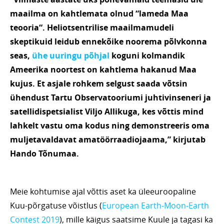
maailma on kahtlemata olnud “lameda Maa
teooria“. Heliotsentrilise maailmamudeli
skeptikuid leidub ennekõike noorema põlvkonna
seas,
ühe uuringu põhjal
koguni kolmandik
Ameerika noortest on kahtlema hakanud Maa
kujus. Et asjale rohkem selgust saada võtsin
ühendust Tartu Observatooriumi juhtivinseneri ja
satellidispetsialist Viljo Allikuga, kes võttis mind
lahkelt vastu oma kodus ning demonstreeris oma
muljetavaldavat amatöörraadiojaama,” kirjutab
Hando Tõnumaa.
Meie kohtumise ajal võttis aset ka üleeuroopaline
Kuu-põrgatuse võistlus (
European Earth-Moon-Earth
Contest 2019
), mille käigus saatsime Kuule ja tagasi ka