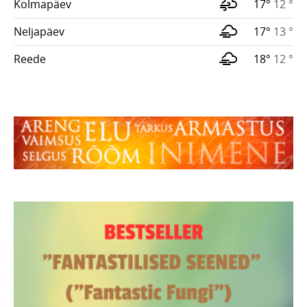
Kolmapäev
17°
12 °
Neljapäev
17°
13 °
Reede
18°
12 °