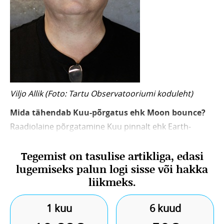
Viljo Allik (Foto: Tartu Observatooriumi koduleht)
Mida tähendab Kuu-põrgatus ehk Moon bounce?
Raadiolaine põrgatamine Kuu pinnalt ehk Earth-
Moon-Earth bounce (EME) tähendab seda, et suure
Tegemist on tasulise artikliga, edasi
paraboolantenniga (näeb välja nagu hiiglaslik sat-tv
lugemiseks palun logi sisse või hakka
taldrik) saadetakse Kuu pinnale raadiolaine ning sealt
liikmeks.
peegeldub see tagasi Maale, ja püütakse kinni teise
raadiojaama sarnase antenniga. Selleks peab ainult
1 kuu
6 kuud
Kuu olema jaama asukohas piisavalt kõrgel, et puud ja