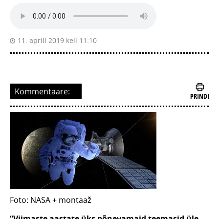
11. aprill 2019 kell 11:10
Kommentaare:
PRINDI
Foto: NASA + montaaž
“Viimaste aastate üks põnevamaid teemasid üle