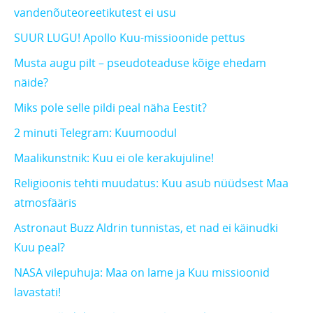
vandenõuteoreetikutest ei usu
SUUR LUGU! Apollo Kuu-missioonide pettus
Musta augu pilt – pseudoteaduse kõige ehedam
näide?
Miks pole selle pildi peal näha Eestit?
2 minuti Telegram: Kuumoodul
Maalikunstnik: Kuu ei ole kerakujuline!
Religioonis tehti muudatus: Kuu asub nüüdsest Maa
atmosfääris
Astronaut Buzz Aldrin tunnistas, et nad ei käinudki
Kuu peal?
NASA vilepuhuja: Maa on lame ja Kuu missioonid
lavastati!