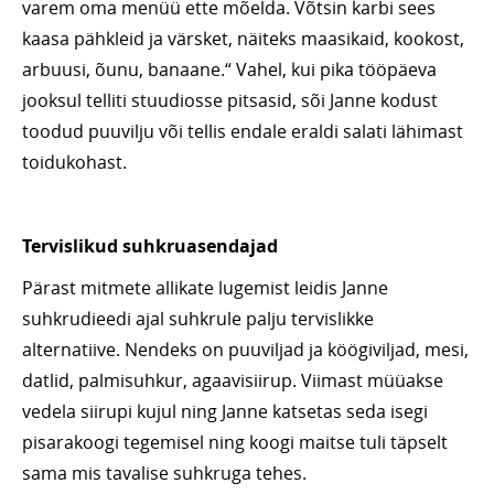
varem oma menüü ette mõelda. Võtsin karbi sees
kaasa pähkleid ja värsket, näiteks maasikaid, kookost,
arbuusi, õunu, banaane.“ Vahel, kui pika tööpäeva
jooksul telliti stuudiosse pitsasid, sõi Janne kodust
toodud puuvilju või tellis endale eraldi salati lähimast
toidukohast.
Tervislikud suhkruasendajad
Pärast mitmete allikate lugemist leidis Janne
suhkrudieedi ajal suhkrule palju tervislikke
alternatiive. Nendeks on puuviljad ja köögiviljad, mesi,
datlid, palmisuhkur, agaavisiirup. Viimast müüakse
vedela siirupi kujul ning Janne katsetas seda isegi
pisarakoogi tegemisel ning koogi maitse tuli täpselt
sama mis tavalise suhkruga tehes.