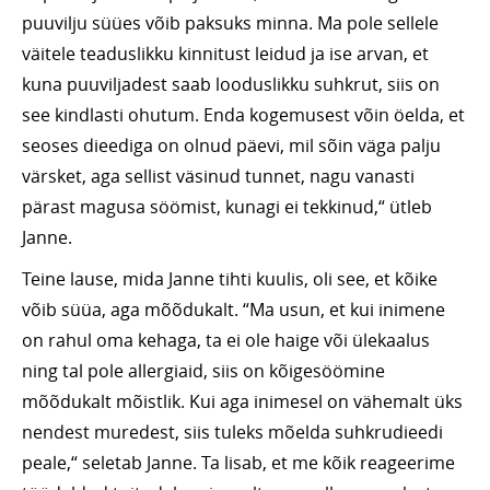
puuvilju süües võib paksuks minna. Ma pole sellele
väitele teaduslikku kinnitust leidud ja ise arvan, et
kuna puuviljadest saab looduslikku suhkrut, siis on
see kindlasti ohutum. Enda kogemusest võin öelda, et
seoses dieediga on olnud päevi, mil sõin väga palju
värsket, aga sellist väsinud tunnet, nagu vanasti
pärast magusa söömist, kunagi ei tekkinud,“ ütleb
Janne.
Teine lause, mida Janne tihti kuulis, oli see, et kõike
võib süüa, aga mõõdukalt. “Ma usun, et kui inimene
on rahul oma kehaga, ta ei ole haige või ülekaalus
ning tal pole allergiaid, siis on kõigesöömine
mõõdukalt mõistlik. Kui aga inimesel on vähemalt üks
nendest muredest, siis tuleks mõelda suhkrudieedi
peale,“ seletab Janne. Ta lisab, et me kõik reageerime