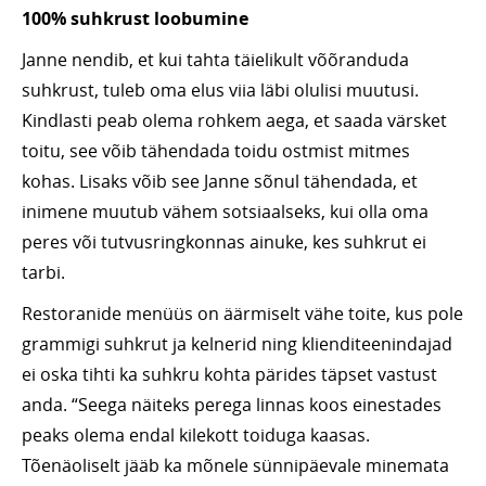
100% suhkrust loobumine
Janne nendib, et kui tahta täielikult võõranduda
suhkrust, tuleb oma elus viia läbi olulisi muutusi.
Kindlasti peab olema rohkem aega, et saada värsket
toitu, see võib tähendada toidu ostmist mitmes
kohas. Lisaks võib see Janne sõnul tähendada, et
inimene muutub vähem sotsiaalseks, kui olla oma
peres või tutvusringkonnas ainuke, kes suhkrut ei
tarbi.
Restoranide menüüs on äärmiselt vähe toite, kus pole
grammigi suhkrut ja kelnerid ning klienditeenindajad
ei oska tihti ka suhkru kohta pärides täpset vastust
anda. “Seega näiteks perega linnas koos einestades
peaks olema endal kilekott toiduga kaasas.
Tõenäoliselt jääb ka mõnele sünnipäevale minemata