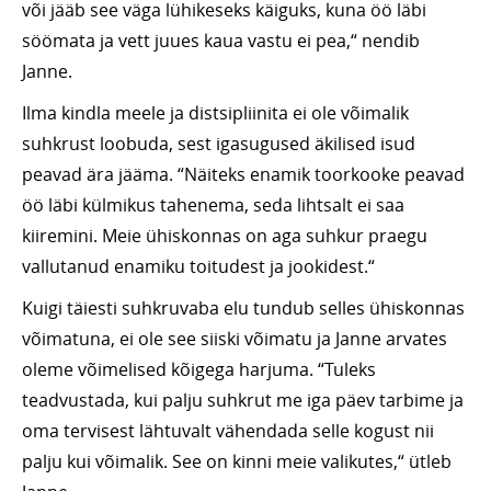
või jääb see väga lühikeseks käiguks, kuna öö läbi
söömata ja vett juues kaua vastu ei pea,“ nendib
Janne.
Ilma kindla meele ja distsipliinita ei ole võimalik
suhkrust loobuda, sest igasugused äkilised isud
peavad ära jääma. “Näiteks enamik toorkooke peavad
öö läbi külmikus tahenema, seda lihtsalt ei saa
kiiremini. Meie ühiskonnas on aga suhkur praegu
vallutanud enamiku toitudest ja jookidest.“
Kuigi täiesti suhkruvaba elu tundub selles ühiskonnas
võimatuna, ei ole see siiski võimatu ja Janne arvates
oleme võimelised kõigega harjuma. “Tuleks
teadvustada, kui palju suhkrut me iga päev tarbime ja
oma tervisest lähtuvalt vähendada selle kogust nii
palju kui võimalik. See on kinni meie valikutes,“ ütleb