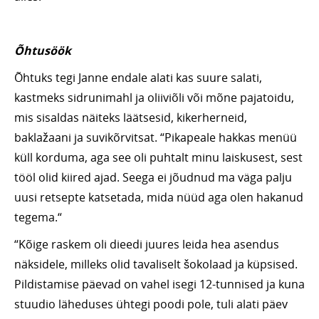
Õhtusöök
Õhtuks tegi Janne endale alati kas suure salati,
kastmeks sidrunimahl ja oliiviõli või mõne pajatoidu,
mis sisaldas näiteks läätsesid, kikerherneid,
baklažaani ja suvikõrvitsat. “Pikapeale hakkas menüü
küll korduma, aga see oli puhtalt minu laiskusest, sest
tööl olid kiired ajad. Seega ei jõudnud ma väga palju
uusi retsepte katsetada, mida nüüd aga olen hakanud
tegema.“
“Kõige raskem oli dieedi juures leida hea asendus
näksidele, milleks olid tavaliselt šokolaad ja küpsised.
Pildistamise päevad on vahel isegi 12-tunnised ja kuna
stuudio läheduses ühtegi poodi pole, tuli alati päev