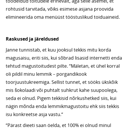
töödeldud toitudele erinevalt, aga selle asemel, et
rohtusid tarvitada, võiks esimese asjana proovida
elimineerida oma menüüst tööstuslikud toiduaineid.
Raskused ja järeldused
Janne tunnistab, et kuu jooksul tekkis mitu korda
magusaisu, eriti siis, kui sõbrad lisasid internetti enda
tehtud magustoitudest pilte. “Mäletan, et ühel korral
oli pildil minu lemmik – porgandikook
toorjuustukreemiga. Sellist tunnet, et sööks ükskõik
mis šokolaadi või puhtalt suhkrut kahe suupoolega,
seda ei olnud. Pigem tekkisid nõrkushetked siis, kui
nägin mõnda enda lemmikmagustoitu ehk siis tekkis
isu konkreetse asja vastu.“
“Pärast dieeti saan öelda, et 100% ei olnud minul