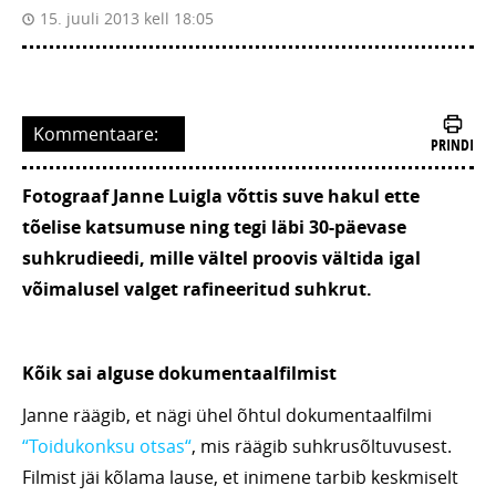
15. juuli 2013 kell 18:05
Kommentaare:
PRINDI
Fotograaf Janne Luigla võttis suve hakul ette
tõelise katsumuse ning tegi läbi 30-päevase
suhkrudieedi, mille vältel proovis vältida igal
võimalusel valget rafineeritud suhkrut.
Kõik sai alguse dokumentaalfilmist
Janne räägib, et nägi ühel õhtul dokumentaalfilmi
“Toidukonksu otsas“
, mis räägib suhkrusõltuvusest.
Filmist jäi kõlama lause, et inimene tarbib keskmiselt