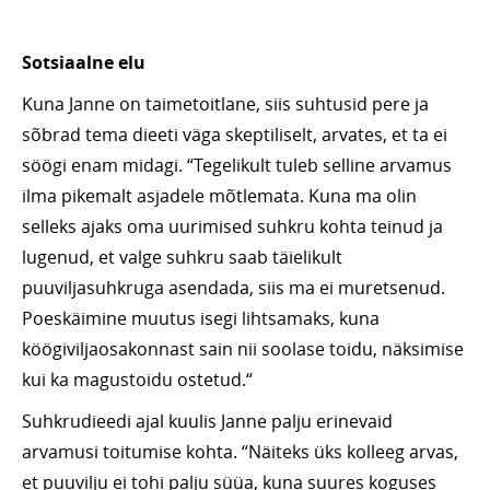
Sotsiaalne elu
Kuna Janne on taimetoitlane, siis suhtusid pere ja
sõbrad tema dieeti väga skeptiliselt, arvates, et ta ei
söögi enam midagi. “Tegelikult tuleb selline arvamus
ilma pikemalt asjadele mõtlemata. Kuna ma olin
selleks ajaks oma uurimised suhkru kohta teinud ja
lugenud, et valge suhkru saab täielikult
puuviljasuhkruga asendada, siis ma ei muretsenud.
Poeskäimine muutus isegi lihtsamaks, kuna
köögiviljaosakonnast sain nii soolase toidu, näksimise
kui ka magustoidu ostetud.“
Suhkrudieedi ajal kuulis Janne palju erinevaid
arvamusi toitumise kohta. “Näiteks üks kolleeg arvas,
et puuvilju ei tohi palju süüa, kuna suures koguses