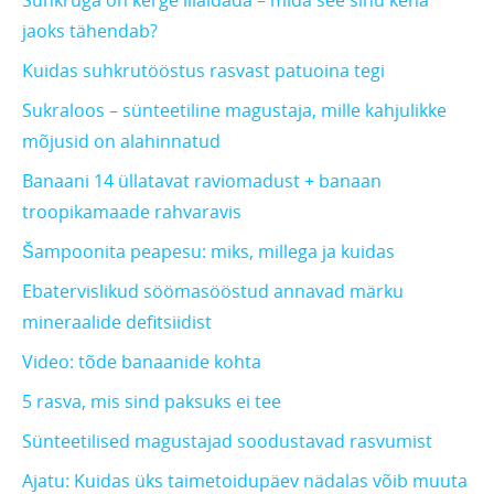
Suhkruga on kerge liialdada – mida see sinu keha
jaoks tähendab?
Kuidas suhkrutööstus rasvast patuoina tegi
Sukraloos – sünteetiline magustaja, mille kahjulikke
mõjusid on alahinnatud
Banaani 14 üllatavat raviomadust + banaan
troopikamaade rahvaravis
Šampoonita peapesu: miks, millega ja kuidas
Ebatervislikud söömasööstud annavad märku
mineraalide defitsiidist
Video: tõde banaanide kohta
5 rasva, mis sind paksuks ei tee
Sünteetilised magustajad soodustavad rasvumist
Ajatu: Kuidas üks taimetoidupäev nädalas võib muuta