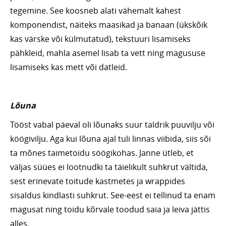
tegemine. See koosneb alati vähemalt kahest
komponendist, näiteks maasikad ja banaan (ükskõik
kas värske või külmutatud), tekstuuri lisamiseks
pähkleid, mahla asemel lisab ta vett ning magususe
lisamiseks kas mett või datleid.
Lõuna
Tööst vabal päeval oli lõunaks suur taldrik puuvilju või
köögivilju. Aga kui lõuna ajal tuli linnas viibida, siis sõi
ta mõnes taimetoidu söögikohas. Janne ütleb, et
väljas süües ei lootnudki ta täielikult suhkrut vältida,
sest erinevate toitude kastmetes ja wrappides
sisaldus kindlasti suhkrut. See-eest ei tellinud ta enam
magusat ning toidu kõrvale toodud saia ja leiva jättis
alles.