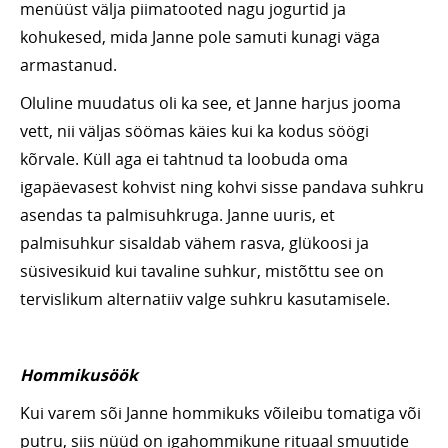
menüüst välja piimatooted nagu jogurtid ja
kohukesed, mida Janne pole samuti kunagi väga
armastanud.
Oluline muudatus oli ka see, et Janne harjus jooma
vett, nii väljas söömas käies kui ka kodus söögi
kõrvale. Küll aga ei tahtnud ta loobuda oma
igapäevasest kohvist ning kohvi sisse pandava suhkru
asendas ta palmisuhkruga. Janne uuris, et
palmisuhkur sisaldab vähem rasva, glükoosi ja
süsivesikuid kui tavaline suhkur, mistõttu see on
tervislikum alternatiiv valge suhkru kasutamisele.
Hommikusöök
Kui varem sõi Janne hommikuks võileibu tomatiga või
putru, siis nüüd on igahommikune rituaal smuutide