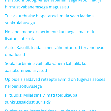
Parapsühholoog: vihast vabanemisega kaob liha-, ja
hirmust vabanemisega magusaisu
Tulevikutehnika: biopatareid, mida saab laadida
suhkrulahusega
Hollandi mehe eksperiment: kuu aega ilma toidule
lisatud suhkruta
Ajatu: Kasulik teada – mee vähemtuntud tervendavad
omadused
Soola tarbimine võib olla vähem kahjulik, kui
aastakümneid arvatud
Opioide sisaldavad retseptiravimid on tugevas seoses
heroiinisõltuvusega
Piltuudis: Millal sina viimati toidukauba
suhkrusisaldust uurisid?