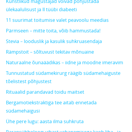
Kunstlikud magustajad võivad põhjustada
ülekaalulisust ja II tüübi diabeeti
11 suurimat toitumise valet peavoolu meedias
Pärmseen – mitte toita, võib hammustada!
Stevia – looduslik ja kasulik suhkruasendaja
Rämpstoit – sõltuvust tekitav mõnuaine
Naturaalne õunaäädikas – iidne ja moodne imeravim
Tunnustatud südamekirurg räägib südamehaiguste
tõelistest põhjustest
Rituaalid parandavad toidu maitset
Bergamotiekstraktiga tee aitab ennetada
südamehaigusi
Ühe pere lugu: aasta ilma suhkruta