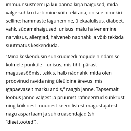
immuunsüsteemi ja kui panna kirja haigused, mida
valge suhkru tarbimine võib tekitada, on see nimekiri
selline: hammaste lagunemine, ülekaalulisus, diabeet,
vähk, südamehaigused, unisus, mälu halvenemine,
närvilisus, allergiad, halveneb näonahk ja võib tekkida
suutmatus keskenduda.
“Mina keskendusin suhkrudieedi mõjude hindamise
kolmele punktile – unisus, mis tihti pärast
magusasöömist tekkis, halb näonahk, mida olen
proovinud ravida ning üleüldine ärevus, mis
igapäevaselt märku andis,“ räägib Janne. Täpsemalt
loobus Janne valgest ja pruunist rafineeritud suhkrust
ning kõikidest muudest keemilistest magustajatest
nagu aspartaam ja suhkruasendajad (sh
“dieettooted“).