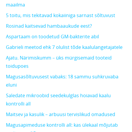
maailma
5 toitu, mis tekitavad kokaiiniga sarnast sõltuvust
Rosinad kaitsevad hambaaukude eest?
Aspartaam on toodetud GM-bakterite abil
Gabrieli meetod ehk 7 olulist tõde kaalulangetajatele
Ajatu. Närimiskumm – üks mürgisemaid tooteid
toidupoes
Magusasõltuvusest vabaks: 18 sammu suhkruvaba
eluni
Saledate mikroobid seedekulglas hoiavad kaalu
kontrolli all
Maitsev ja kasulik – arbuusi tervislikud omadused
Magusapimeduse kontrolli all: kas ülekaal mõjutab