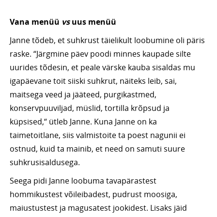
Vana menüü
vs
uus menüü
Janne tõdeb, et suhkrust täielikult loobumine oli päris
raske. “Järgmine päev poodi minnes kaupade silte
uurides tõdesin, et peale värske kauba sisaldas mu
igapäevane toit siiski suhkrut, näiteks leib, sai,
maitsega veed ja jääteed, purgikastmed,
konservpuuviljad, müslid, tortilla krõpsud ja
küpsised,“ ütleb Janne. Kuna Janne on ka
taimetoitlane, siis valmistoite ta poest nagunii ei
ostnud, kuid ta mainib, et need on samuti suure
suhkrusisaldusega.
Seega pidi Janne loobuma tavapärastest
hommikustest võileibadest, pudrust moosiga,
maiustustest ja magusatest jookidest. Lisaks jäid