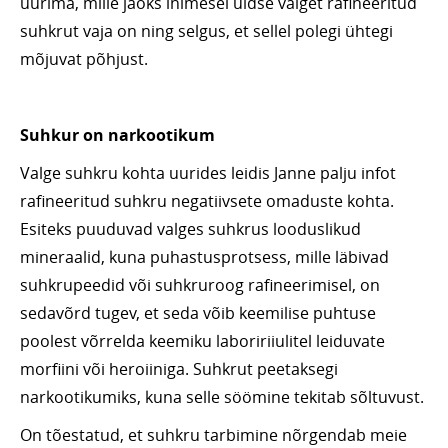
uurima, mille jaoks inimesel üldse valget rafineeritud
suhkrut vaja on ning selgus, et sellel polegi ühtegi
mõjuvat põhjust.
Suhkur on narkootikum
Valge suhkru kohta uurides leidis Janne palju infot
rafineeritud suhkru negatiivsete omaduste kohta.
Esiteks puuduvad valges suhkrus looduslikud
mineraalid, kuna puhastusprotsess, mille läbivad
suhkrupeedid või suhkruroog rafineerimisel, on
sedavõrd tugev, et seda võib keemilise puhtuse
poolest võrrelda keemiku laboririiulitel leiduvate
morfiini või heroiiniga. Suhkrut peetaksegi
narkootikumiks, kuna selle söömine tekitab sõltuvust.
On tõestatud, et suhkru tarbimine nõrgendab meie