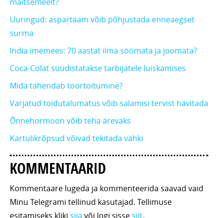
maitsemeelt?
Uuringud: aspartaam võib põhjustada enneaegset
surma
India imemees: 70 aastat ilma söömata ja joomata?
Coca-Colat süüdistatakse tarbijatele luiskamises
Mida tähendab toortoitumine?
Varjatud toidutalumatus võib salamisi tervist hävitada
Õnnehormoon võib teha ärevaks
Kartulikrõpsud võivad tekitada vähki
KOMMENTAARID
Kommentaare lugeda ja kommenteerida saavad vaid
Minu Telegrami tellinud kasutajad. Tellimuse
esitamiseks kliki
siia
või logi sisse
siit
.