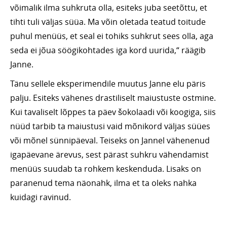
võimalik ilma suhkruta olla, esiteks juba seetõttu, et
tihti tuli väljas süüa. Ma võin oletada teatud toitude
puhul menüüs, et seal ei tohiks suhkrut sees olla, aga
seda ei jõua söögikohtades iga kord uurida,“ räägib
Janne.
Tänu sellele eksperimendile muutus Janne elu päris
palju. Esiteks vähenes drastiliselt maiustuste ostmine.
Kui tavaliselt lõppes ta päev šokolaadi või koogiga, siis
nüüd tarbib ta maiustusi vaid mõnikord väljas süües
või mõnel sünnipäeval. Teiseks on Jannel vähenenud
igapäevane ärevus, sest pärast suhkru vähendamist
menüüs suudab ta rohkem keskenduda. Lisaks on
paranenud tema näonahk, ilma et ta oleks nahka
kuidagi ravinud.