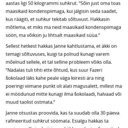
aastas ligi 50 kilogrammi suhkrut. “Sõin just oma toas
maasikaid kondenspiimaga, kui jälgisin seda saadet,
kus räägiti, et suhkur tekitab sõltuvust. Hakkasin
mõtlema, et miks ma neid maasikaid kondenspiimaga
söön, ma võiksin ju lihtsalt maasikaid süüa.“
Sellest hetkest hakkas Janne kahtlustama, et äkki on
temagi sõltuvuses, kuigi ta polnud kunagi varem
mõelnud sellele, et tal selline probleem võiks olla.
“Nädalas tuli tihti ette õhtuid, kus suur Fazeri
šokolaad läks kahe peale väga kiiresti ära ning
poeringi viimane punkt oli alati magusalett, millest ma
ei möödunud mitte kunagi ilma šokolaadi, halvaad või
muud taolist ostmata.“
Janne otsustas proovida, kas ta suudab olla 30 päeva
rafineeritud suhkrut söömata. Esialgu hakkas ta