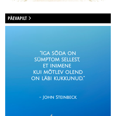
PÄEVAPILT