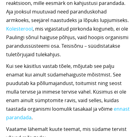
reaktsioon, mille eesmärk on kahjustusi parandada.
Aja jooksul muutuvad need paranduskohad
armkoeks, seejärel naastudeks ja lõpuks lupjumiseks.
Kolesterool
, mis vigastatud piirkonda koguneb, ei ole
Paulingi sõnul haiguse põhjus, vaid hoopis organismi
parandussüsteemi osa. Teisisõnu – süüdistatakse
tuletõrjujaid tulekahjus.
Kui see käsitlus vastab tõele, mõjutab see palju
enamat kui ainult südamehaiguste mõistmist. See
puudutab ka põllumajandust, toitumist ning seost
mulla tervise ja inimese tervise vahel. Küsimus ei ole
enam ainult sümptomite ravis, vaid selles, kuidas
taastada organismi loomulik tasakaal ja võime
ennast
parandada
.
Vaatame lähemalt kuute teemat, mis südame tervist