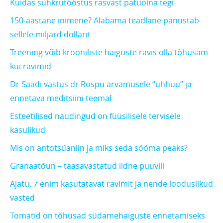
Kuidas suhkrutööstus rasvast patuoina tegi
150-aastane inimene? Alabama teadlane panustab
sellele miljard dollarit
Treening võib krooniliste haiguste ravis olla tõhusam
kui ravimid
Dr Saadi vastus dr Rospu arvamusele “uhhuu” ja
ennetava meditsiini teemal
Esteetilised naudingud on füüsilisele tervisele
kasulikud
Mis on antotsüaniin ja miks seda sööma peaks?
Granaatõun – taasavastatud iidne puuvili
Ajatu. 7 enim kasutatavat ravimit ja nende looduslikud
vasted
Tomatid on tõhusad südamehaiguste ennetamiseks