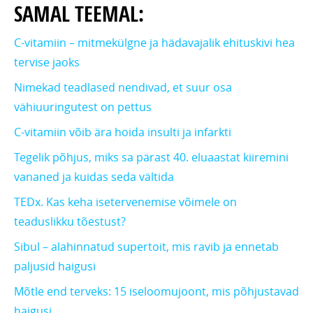
SAMAL TEEMAL:
C-vitamiin – mitmekülgne ja hädavajalik ehituskivi hea
tervise jaoks
Nimekad teadlased nendivad, et suur osa
vähiuuringutest on pettus
C-vitamiin võib ära hoida insulti ja infarkti
Tegelik põhjus, miks sa pärast 40. eluaastat kiiremini
vananed ja kuidas seda vältida
TEDx. Kas keha isetervenemise võimele on
teaduslikku tõestust?
Sibul – alahinnatud supertoit, mis ravib ja ennetab
paljusid haigusi
Mõtle end terveks: 15 iseloomujoont, mis põhjustavad
haigusi