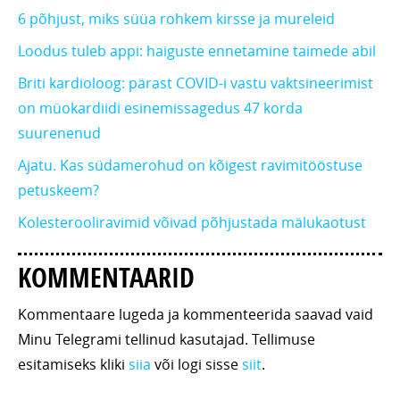
6 põhjust, miks süüa rohkem kirsse ja mureleid
Loodus tuleb appi: haiguste ennetamine taimede abil
Briti kardioloog: pärast COVID-i vastu vaktsineerimist
on müokardiidi esinemissagedus 47 korda
suurenenud
Ajatu. Kas südamerohud on kõigest ravimitööstuse
petuskeem?
Kolesterooliravimid võivad põhjustada mälukaotust
KOMMENTAARID
Kommentaare lugeda ja kommenteerida saavad vaid
Minu Telegrami tellinud kasutajad. Tellimuse
esitamiseks kliki
siia
või logi sisse
siit
.