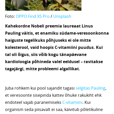
Foto:
OPPO Find X5 Pro
/
Unsplash
Kahekordne Nobeli preemia laureaat Linus
Pauling väitis, et enamiku südame-veresoonkonna
haiguste tegelikuks põhjuseks ei ole mitte
kolesterool, vaid hoopis C-vitamiini puudus. Kui
tal oli õigus, siis võib kogu tänapäevane
kardioloogia põhineda valel eeldusel – ravitakse
tagajärgi, mitte probleemi algallikat.
Juba rohkem kui pool sajandit tagasi
selgitas Pauling
,
et veresoonte sisepinda kattev õhuke rakukiht ehk
endoteel vajab paranemiseks
C-vitamiini
. Kui
organism seda piisavalt ei saa, käivitub põletikuline