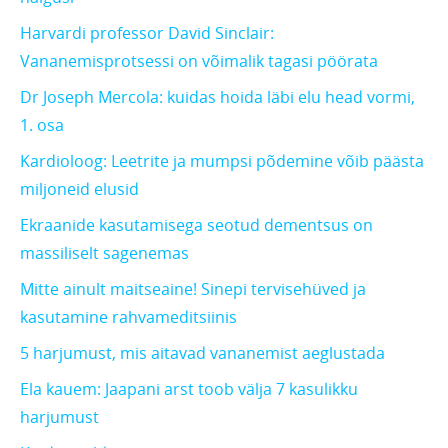
Harvardi professor David Sinclair:
Vananemisprotsessi on võimalik tagasi pöörata
Dr Joseph Mercola: kuidas hoida läbi elu head vormi,
1. osa
Kardioloog: Leetrite ja mumpsi põdemine võib päästa
miljoneid elusid
Ekraanide kasutamisega seotud dementsus on
massiliselt sagenemas
Mitte ainult maitseaine! Sinepi tervisehüved ja
kasutamine rahvameditsiinis
5 harjumust, mis aitavad vananemist aeglustada
Ela kauem: Jaapani arst toob välja 7 kasulikku
harjumust