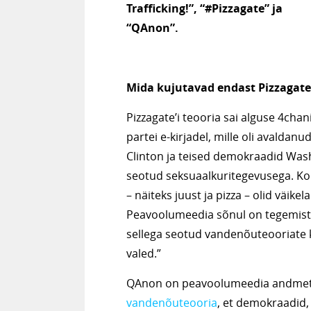
Trafficking!”, “#Pizzagate” ja
“QAnon”.
Mida kujutavad endast Pizzagat
Pizzagate’i teooria sai alguse 4ch
partei e-kirjadel, mille oli avaldan
Clinton ja teised demokraadid Washi
seotud seksuaalkuritegevusega. Ko
– näiteks juust ja pizza – olid väik
Peavoolumeedia sõnul on tegemist
sellega seotud vandenõuteooriate 
valed.”
QAnon on peavoolumeedia andmetel
vandenõuteooria
, et demokraadid,