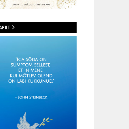
APILT