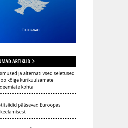
UMAD ARTIKLID
imused ja alternatiivsed seletused
loo kõige kurikuulsamate
ideemiate kohta
titsiidid pääsevad Euroopas
akeelamisest