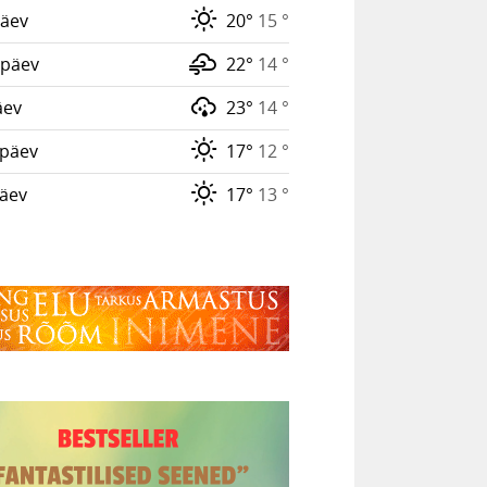
äev
20°
15 °
päev
22°
14 °
äev
23°
14 °
päev
17°
12 °
päev
17°
13 °