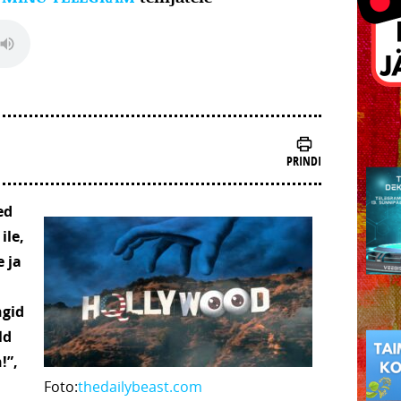
PRINDI
ed
ile,
 ja
ngid
ld
!”,
Foto:
thedailybeast.com