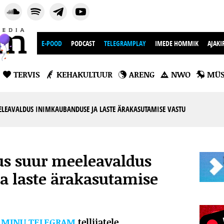
E-POOD
PODCAST
TELEGRAMPLAY
IMEDE HOMMIK
AJAKI
TERVIS
KEHAKULTUUR
ARENG
NWO
MÜS
LEAVALDUS INIMKAUBANDUSE JA LASTE ÄRAKASUTAMISE VASTU
us suur meeleavaldus
a laste ärakasutamise
l
MINU TELEGRAM
tellijatele