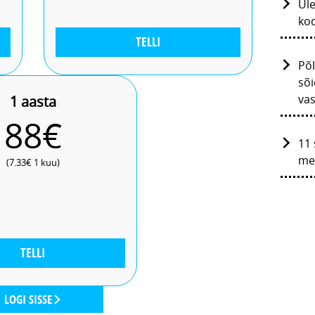
Üle
kod
TELLI
Põ
sõi
va
1 aasta
88€
11 
me
(7.33€ 1 kuu)
TELLI
LOGI SISSE