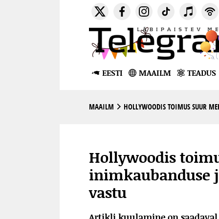
EESTI
MAAILM
TEADUS
MAAILM
HOLLYWOODIS TOIMUS SUUR MEE
Hollywoodis toim
inimkaubanduse j
vastu
Artikli kuulamine on saadava