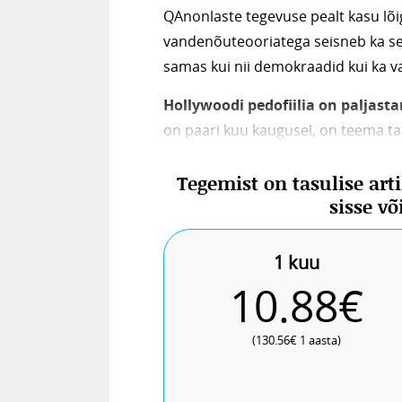
QAnonlaste tegevuse pealt kasu lõig
vandenõuteooriatega seisneb ka se
samas kui nii demokraadid kui ka va
Hollywoodi pedofiilia on paljast
on paari kuu kaugusel, on teema ta
lastekaubandusega seotud meeleav
Tegemist on tasulise art
on QAnoni toetajaid üha rohkem nä
sisse v
meeleavaldustel ja Trump 2020 kam
1 kuu
10.88€
(130.56€ 1 aasta)