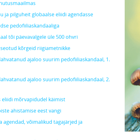
ahutusmaailmas
u ja pilguheit globaalse eliidi agendasse
dse pedofiiliaskandaaliga
aal tõi päevavalgele üle 500 ohvri
a seotud kõrgeid riigiametnikke
lahvatanud ajaloo suurim pedofiiliaskandaal, 1.
lahvatanud ajaloo suurim pedofiiliaskandaal, 2.
 eliidi mõrvapidudel käimist
iste ahistamise eest vangi
 agendad, võimalikud tagajärjed ja