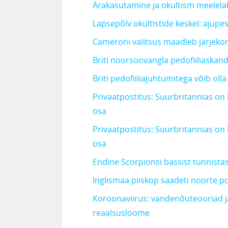
Ärakasutamine ja okultism meelel
Lapsepõlv okultistide keskel: ajupes
Cameroni valitsus maadleb järjekor
Briti noorsoovangla pedofiiliaskand
Briti pedofiiliajuhtumitega võib oll
Privaatpostitus: Suurbritannias on 
osa
Privaatpostitus: Suurbritannias on 
osa
Endine Scorpionsi bassist tunnistas
Inglismaa piiskop saadeti noorte po
Koroonaviirus: vandenõuteooriad ja
reaalsusloome