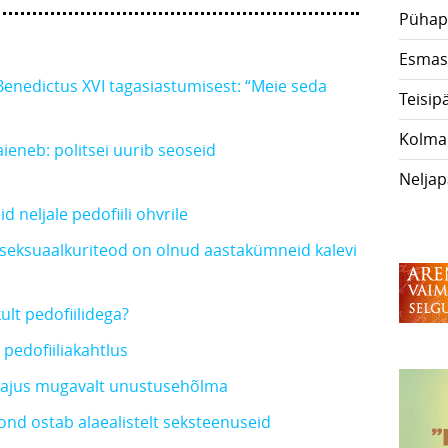
Pühap
Esmas
enedictus XVI tagasiastumisest: “Meie seda
Teisip
Kolma
aieneb: politsei uurib seoseid
Nelja
d neljale pedofiili ohvrile
e seksuaalkuriteod on olnud aastakümneid kalevi
lt pedofiilidega?
 pedofiiliakahtlus
vajus mugavalt unustusehõlma
ond ostab alaealistelt seksteenuseid