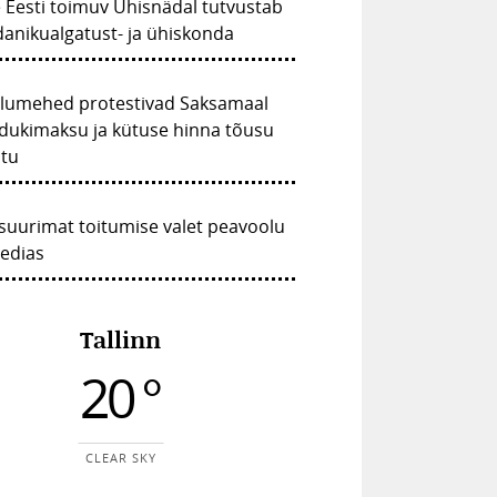
 Eesti toimuv Ühisnädal tutvustab
anikualgatust- ja ühiskonda
llumehed protestivad Saksamaal
dukimaksu ja kütuse hinna tõusu
stu
suurimat toitumise valet peavoolu
edias
Tallinn
20 °
CLEAR SKY