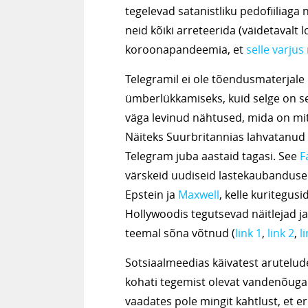
tegelevad satanistliku pedofiiliaga
neid kõiki arreteerida (väidetavalt
koroonapandeemia, et
selle varjus
Telegramil ei ole tõendusmaterjale
ümberlükkamiseks, kuid selge on see
väga levinud nähtused, mida on mit
Näiteks Suurbritannias lahvatanud
Telegram juba aastaid tagasi. See
F
värskeid uudiseid lastekaubanduse 
Epstein ja
Maxwell
, kelle kuritegus
Hollywoodis tegutsevad näitlejad j
teemal sõna võtnud (
link 1
,
link 2
,
l
Sotsiaalmeedias käivatest arutelud
kohati tegemist olevat vandenõuga
vaadates pole mingit kahtlust, et 