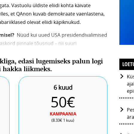
ata. Vastuolu üldiste eliidi kohta käivate
lles, et QAnon kuvab demokraate vaenlastena,
bariiklased olevat eliidi käpiknukud.
amisel?
Nüüd kui uued USA presidendivalimised
askord pinnale tõusnud – nii suuri
aldusi pole Hollywoodis varem nähtud. Samuti
ikliga, edasi lugemiseks palun logi
htud koroonapiirangute vastastel
LOET
õi hakka liikmeks.
paaniarallidel.
5. augustil
Küs
aja
6 kuud
ep
50€
Pes
KAMPAANIA
är
(8.33€ 1 kuu)