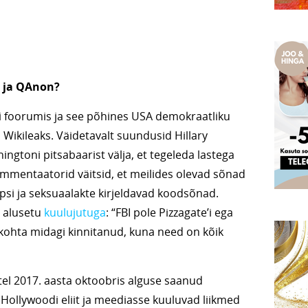
e ja QAnon?
ani foorumis ja see põhines USA demokraatliku
ud Wikileaks. Väidetavalt suundusid Hillary
ngtoni pitsabaarist välja, et tegeleda lastega
mmentaatorid väitsid, et meilides olevad sõnad
elapsi ja seksuaalakte kirjeldavad koodsõnad.
 alusetu
kuulujutuga
: “FBI pole Pizzagate’i ega
kohta midagi kinnitanud, kuna need on kõik
 2017. aasta oktoobris alguse saanud
 Hollywoodi eliit ja meediasse kuuluvad liikmed