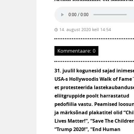
14. august 2020 kell 14:54
Kommentaare:
0
31. juulil kogunesid sajad inimes
USA-s Hollywoodis Walk of Fame´
et protesteerida lastekaubanduse
eliitgruppide poolt harrastatud
pedofiilia vastu. Peamised loosu
ja märksõnad plakatitel olid
“Chi
Lives Matter!”, “Save The Children
“Trump 2020!”, “End Human