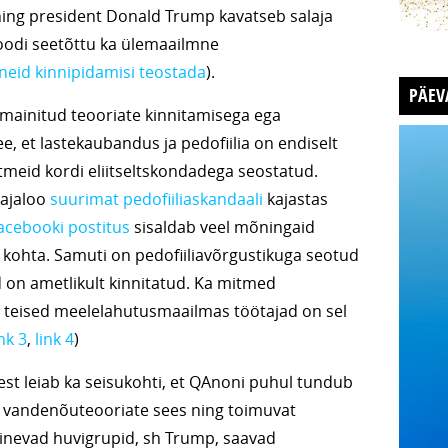
 ning president Donald Trump kavatseb salaja
 loodi seetõttu ka ülemaailmne
 neid kinnipidamisi teostada
).
PÄEV
 mainitud teooriate kinnitamisega ega
, et lastekaubandus ja pedofiilia on endiselt
meid kordi eliitseltskondadega seostatud.
 ajaloo
suurimat pedofiiliaskandaali
kajastas
acebooki postitus
sisaldab veel mõningaid
kohta. Samuti on pedofiiliavõrgustikuga seotud
id on ametlikult kinnitatud. Ka mitmed
a teised meelelahutusmaailmas töötajad on sel
ink 3
,
link 4
)
est leiab ka seisukohti, et QAnoni puhul tundub
 vandenõuteooriate sees ning toimuvat
erinevad huvigrupid, sh Trump, saavad