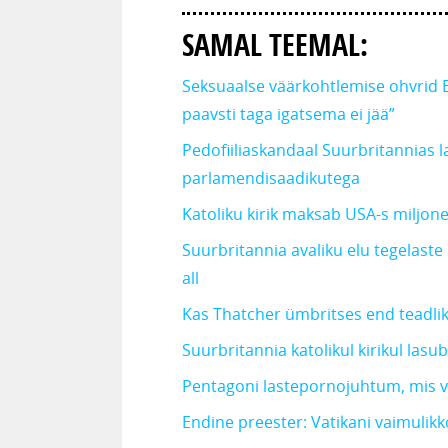
SAMAL TEEMAL:
Seksuaalse väärkohtlemise ohvrid B
paavsti taga igatsema ei jää”
Pedofiiliaskandaal Suurbritannias l
parlamendisaadikutega
Katoliku kirik maksab USA-s miljonei
Suurbritannia avaliku elu tegelast
all
Kas Thatcher ümbritses end teadliku
Suurbritannia katolikul kirikul lasub
Pentagoni lastepornojuhtum, mis 
Endine preester: Vatikani vaimulikk