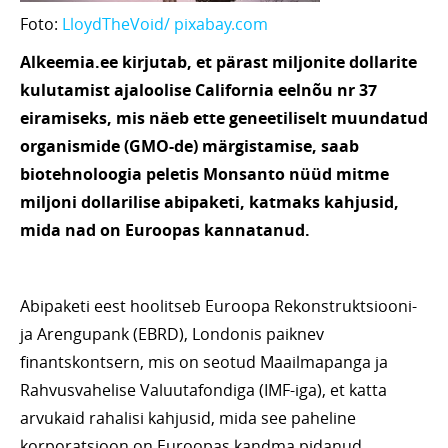
Foto:
LloydTheVoid/ pixabay.com
Alkeemia.ee kirjutab, et pärast miljonite dollarite
kulutamist ajaloolise California eelnõu nr 37
eiramiseks, mis näeb ette geneetiliselt muundatud
organismide (GMO-de) märgistamise, saab
biotehnoloogia peletis Monsanto nüüd mitme
miljoni dollarilise abipaketi, katmaks kahjusid,
mida nad on Euroopas kannatanud.
Abipaketi eest hoolitseb Euroopa Rekonstruktsiooni-
ja Arengupank (EBRD), Londonis paiknev
finantskontsern, mis on seotud Maailmapanga ja
Rahvusvahelise Valuutafondiga (IMF-iga), et katta
arvukaid rahalisi kahjusid, mida see paheline
korporatsioon on Euroopas kandma pidanud.