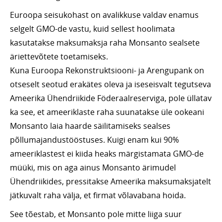
Euroopa seisukohast on avalikkuse valdav enamus
selgelt GMO-de vastu, kuid sellest hoolimata
kasutatakse maksumaksja raha Monsanto sealsete
äriettevõtete toetamiseks.
Kuna Euroopa Rekonstruktsiooni- ja Arengupank on
otseselt seotud erakätes oleva ja iseseisvalt tegutseva
Ameerika Ühendriikide Föderaalreserviga, pole üllatav
ka see, et ameeriklaste raha suunatakse üle ookeani
Monsanto laia haarde säilitamiseks sealses
põllumajandustööstuses. Kuigi enam kui 90%
ameeriklastest ei kiida heaks märgistamata GMO-de
müüki, mis on aga ainus Monsanto ärimudel
Ühendriikides, pressitakse Ameerika maksumaksjatelt
jätkuvalt raha välja, et firmat võlavabana hoida.
See tõestab, et Monsanto pole mitte liiga suur