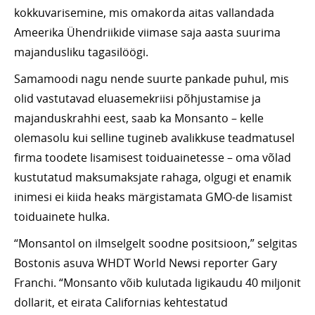
kokkuvarisemine, mis omakorda aitas vallandada
Ameerika Ühendriikide viimase saja aasta suurima
majandusliku tagasilöögi.
Samamoodi nagu nende suurte pankade puhul, mis
olid vastutavad eluasemekriisi põhjustamise ja
majanduskrahhi eest, saab ka Monsanto – kelle
olemasolu kui selline tugineb avalikkuse teadmatusel
firma toodete lisamisest toiduainetesse – oma võlad
kustutatud maksumaksjate rahaga, olgugi et enamik
inimesi ei kiida heaks märgistamata GMO-de lisamist
toiduainete hulka.
“Monsantol on ilmselgelt soodne positsioon,” selgitas
Bostonis asuva WHDT World Newsi reporter Gary
Franchi. “Monsanto võib kulutada ligikaudu 40 miljonit
dollarit, et eirata Californias kehtestatud