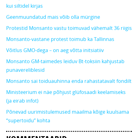
kui siltidel kirjas
Geenmuundatud mais võib olla mürgine
Protestid Monsanto vastu toimuvad vähemalt 36 riigis
Monsanto-vastane protest toimub ka Tallinnas
Võitlus GMO-dega – on aeg võtta initsiatiiv
Monsanto GM-taimedes leiduv Bt-toksiin kahjustab
punavereliblesid
Monsanto sai toiduauhinna enda rahastatavalt fondilt
Ministeerium ei näe põhjust glüfosaadi keelamiseks
(ja eirab infot)
Põnevad uurimistulemused maailma kõige kuulsama
“supertoidu” kohta