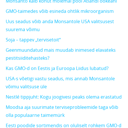
Monsanto käib kohut mõlemal pool Atlandi ookeani
GMO-taimedes võib esineda ohtlik mikroorganism
Uus seadus võib anda Monsantole USA valitsusest
suurema võimu
Soja – tappev „tervisetoit“
Geenmuundatud mais muudab inimesed elavateks
pestitsiiditehasteks?
Kas GMO-d on Eestis ja Euroopa Liidus lubatud?
USA-s võetigi vastu seadus, mis annab Monsantole
võimu valitsuse üle
Nestlé tippjuht: Kogu joogivesi peaks olema erastatud
Moodsa aja suurimate terviseprobleemide taga võib
olla populaarne taimemürk
Eesti poodide sortimendis on oluliselt rohkem GMO-d