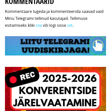
KOMMENTAARID
Kommentaare lugeda ja kommenteerida saavad vaid
Minu Telegrami tellinud kasutajad. Tellimuse
esitamiseks kliki
siia
või logi sisse
siit
.