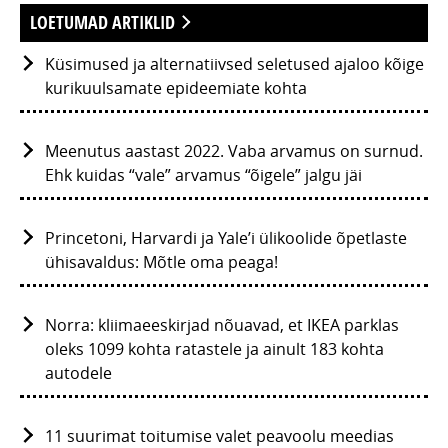
LOETUMAD ARTIKLID
Küsimused ja alternatiivsed seletused ajaloo kõige
kurikuulsamate epideemiate kohta
Meenutus aastast 2022. Vaba arvamus on surnud.
Ehk kuidas “vale” arvamus “õigele” jalgu jäi
Princetoni, Harvardi ja Yale’i ülikoolide õpetlaste
ühisavaldus: Mõtle oma peaga!
Norra: kliimaeeskirjad nõuavad, et IKEA parklas
oleks 1099 kohta ratastele ja ainult 183 kohta
autodele
11 suurimat toitumise valet peavoolu meedias