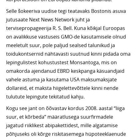
Selle šokeeriva uudise tegi teatavaks Bostonis asuva
jutusaate Next News Network juht ja
tervisepropageerija R. S. Bell. Kuna kõikjal Euroopas
on avalikkuse vastuseis GMO-de kasutamisele olnud
meeletult suur, pole paljud sealsed talunikud ja
toidukontsernid nähtavasti suutnud kinni pidada oma
lepingulistest kohustustest Monsantoga, mis on
omakorda ajendanud EBRD keskpanga käsuandjaid
vahele astuma ja kasutama USA maksumaksjate
dollareid, et maksta hiigelettevõttele kinni nende
tulutute lepingute tekitatud kahju.
Kogu see jant on õõvastav kordus 2008. aastal “liiga
suur, et kõrbeda” määratlusega suurfirmadele
jagatud riiklikest abipakettidest, mille algatamise
põhjuseks oli kõrge riskitasemega hüpoteeklaenude