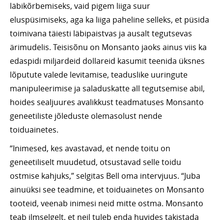
läbikõrbemiseks, vaid pigem liiga suur
eluspüsimiseks, aga ka liiga paheline selleks, et püsida
toimivana täiesti läbipaistvas ja ausalt tegutsevas
ärimudelis. Teisisõnu on Monsanto jaoks ainus viis ka
edaspidi miljardeid dollareid kasumit teenida üksnes
lõputute valede levitamise, teaduslike uuringute
manipuleerimise ja saladuskatte all tegutsemise abil,
hoides sealjuures avalikkust teadmatuses Monsanto
geneetiliste jõleduste olemasolust nende
toiduainetes.
“Inimesed, kes avastavad, et nende toitu on
geneetiliselt muudetud, otsustavad selle toidu
ostmise kahjuks,” selgitas Bell oma intervjuus. “Juba
ainuüksi see teadmine, et toiduainetes on Monsanto
tooteid, veenab inimesi neid mitte ostma. Monsanto
teab ilmselgelt, et neil tuleb enda huvides takistada