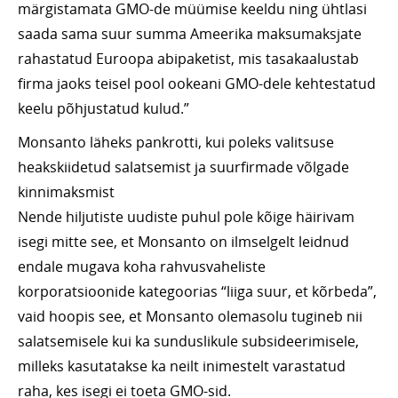
märgistamata GMO-de müümise keeldu ning ühtlasi
saada sama suur summa Ameerika maksumaksjate
rahastatud Euroopa abipaketist, mis tasakaalustab
firma jaoks teisel pool ookeani GMO-dele kehtestatud
keelu põhjustatud kulud.”
Monsanto läheks pankrotti, kui poleks valitsuse
heakskiidetud salatsemist ja suurfirmade võlgade
kinnimaksmist
Nende hiljutiste uudiste puhul pole kõige häirivam
isegi mitte see, et Monsanto on ilmselgelt leidnud
endale mugava koha rahvusvaheliste
korporatsioonide kategoorias “liiga suur, et kõrbeda”,
vaid hoopis see, et Monsanto olemasolu tugineb nii
salatsemisele kui ka sunduslikule subsideerimisele,
milleks kasutatakse ka neilt inimestelt varastatud
raha, kes isegi ei toeta GMO-sid.