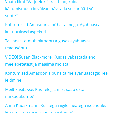
Vaata filmi “Varjuefekt”: kas tead, kuidas
käitumismustrid võivad hävitada su karjääri või
suhte?
Kohtumised Amasoonia püha taimega: Ayahuasca
kultuurilised aspektid
Tallinnas toimub oktoobri alguses ayahuasca
teadusõhtu
VIDEO! Susan Blackmore: Kuidas vabastada end
meelepetetest ja maailma mõista?
Kohtumised Amasoonia püha taime ayahuascaga: Tee
leidmine
Meilt küsitakse: Kas Telegramist saab osta
narkootikume?
Anna Kuuskmann: Kuritegu riigile, heategu iseendale.
Miks ma hakkasin seeni kasvatama?