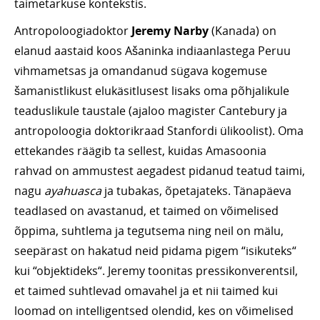
taimetarkuse kontekstis.
Antropoloogiadoktor
Jeremy Narby
(Kanada) on
elanud aastaid koos Ašaninka indiaanlastega Peruu
vihmametsas ja omandanud sügava kogemuse
šamanistlikust elukäsitlusest lisaks oma põhjalikule
teaduslikule taustale (ajaloo magister Cantebury ja
antropoloogia doktorikraad Stanfordi ülikoolist). Oma
ettekandes räägib ta sellest, kuidas Amasoonia
rahvad on ammustest aegadest pidanud teatud taimi,
nagu
ayahuasca
ja tubakas, õpetajateks. Tänapäeva
teadlased on avastanud, et taimed on võimelised
õppima, suhtlema ja tegutsema ning neil on mälu,
seepärast on hakatud neid pidama pigem “isikuteks“
kui “objektideks“. Jeremy toonitas pressikonverentsil,
et taimed suhtlevad omavahel ja et nii taimed kui
loomad on intelligentsed olendid, kes on võimelised