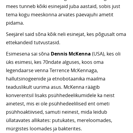
mees tunneb kõiki esinejaid juba aastaid, sobis just
tema kogu meeskonna arvates päevajuhi ametit
pidama.
Seejärel said sõna kõik neli esinejat, kes põgusalt oma
ettekandeid tutvustasid.
Esimesena sai sõna
Dennis McKenna
(USA), kes oli
üks esimesi, kes 70ndate alguses, koos oma
legendaarse venna Terrence McKennaga,
hallutsinogeenide ja etnobotaanika maailma
teaduslikult uurima asus. McKenna räägib
konverentsil lisaks psühhedeelikumidele ka neist
ainetest, mis ei ole psühhedeelilised ent ometi
psühhoaktiivsed, samuti neinest, mida leidub
üllatavates allikates: putukates, mereloomades,
mürgistes loomades ja bakterites.