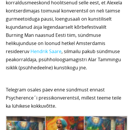
korraldusmeeskond hoolitsenud selle eest, et Alexela
kontserdimajas toimuval konverentsil on neli taimse
gurmeetoiduga pausi, loengusaali on kunstiliselt
kujundanud äsja legendaarselt kõrbefestivalilt
Burning Man naasnud Eesti tiim, sündmuse
helikujunduse on loonud hetkel Amsterdamis
resideeruv
Hendrik Saare
, silmailu pakub sündmuse
peakorraldaja, psühholoogiamagistri Alar Tammingu
isiklik (psühhedeelne) kunstikogu jne.
Telegram osales päev enne sündmust ennast
Psycherence´i pressikonverentsil, millest teeme teile
ka lühikese kokkuvõtte.