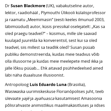
Dr
Susan Blackmore
(UK), vabakutseline autor,
lektor, raadiohääl , Plymouthi Ülikooli külalisprofessor
ja raamatu „Meemimasin“ (eesti keeles ilmunud 2003,
läbimüüdud) autor, küsis pressikal oselejatelt: „Kas sa
oled praegu teadvel?“ – küsimus, mille üle saavad
kuulajad juurelda ka konverentsil, sest kui sa oled
teadvel, siis millest sa teadlik oled? Susan püüab
publiku demonstreerida, kuidas meie teadvus võib
olla illusoorne ja kuidas meie meelepete meid ikka ja
jälle lõksu püüab… Ehk aitavad psühhedeelsed ained
läbi näha duaalsuse illusioonist.
Antropoloog
Luis Eduardo Luna
(Brasiilia),
Wasiwaska uurimiskeskuse Florianópolises juht, teeb
ülevaate
yajé
ja
ayahuasca
kasutamisest Amasoonia
põlisrahvaste animistlikus maailmakäsitluses ja iidses