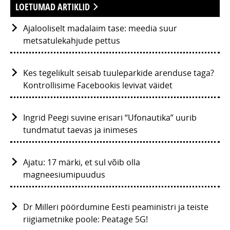
LOETUMAD ARTIKLID
Ajalooliselt madalaim tase: meedia suur
metsatulekahjude pettus
Kes tegelikult seisab tuuleparkide arenduse taga?
Kontrollisime Facebookis levivat väidet
Ingrid Peegi suvine erisari “Ufonautika” uurib
tundmatut taevas ja inimeses
Ajatu: 17 märki, et sul võib olla
magneesiumipuudus
Dr Milleri pöördumine Eesti peaministri ja teiste
riigiametnike poole: Peatage 5G!