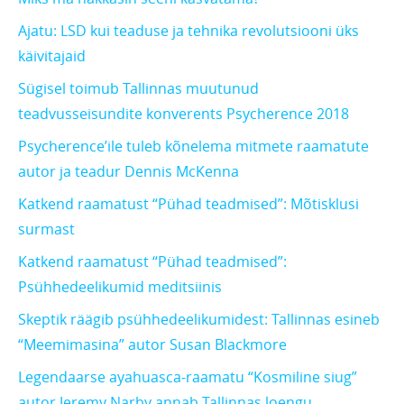
Ajatu: LSD kui teaduse ja tehnika revolutsiooni üks
käivitajaid
Sügisel toimub Tallinnas muutunud
teadvusseisundite konverents Psycherence 2018
Psycherence’ile tuleb kõnelema mitmete raamatute
autor ja teadur Dennis McKenna
Katkend raamatust “Pühad teadmised”: Mõtisklusi
surmast
Katkend raamatust “Pühad teadmised”:
Psühhedeelikumid meditsiinis
Skeptik räägib psühhedeelikumidest: Tallinnas esineb
“Meemimasina” autor Susan Blackmore
Legendaarse ayahuasca-raamatu “Kosmiline siug”
autor Jeremy Narby annab Tallinnas loengu