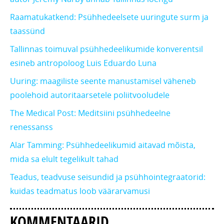
Raamatukatkend: Psühhedeelsete uuringute surm ja
taassünd
Tallinnas toimuval psühhedeelikumide konverentsil
esineb antropoloog Luis Eduardo Luna
Uuring: maagiliste seente manustamisel väheneb
poolehoid autoritaarsetele poliitvooludele
The Medical Post: Meditsiini psühhedeelne
renessanss
Alar Tamming: Psühhedeelikumid aitavad mõista,
mida sa elult tegelikult tahad
Teadus, teadvuse seisundid ja psühhointegraatorid:
kuidas teadmatus loob väärarvamusi
KOMMENTAARID