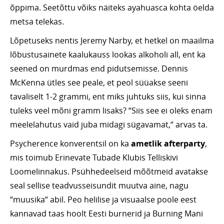
õppima. Seetõttu võiks näiteks ayahuasca kohta öelda
metsa telekas.
Lõpetuseks nentis Jeremy Narby, et hetkel on maailma
lõbustusainete kaalukauss lookas alkoholi all, ent ka
seened on murdmas end pidutsemisse. Dennis
McKenna ütles see peale, et peol süüakse seeni
tavaliselt 1-2 grammi, ent miks juhtuks siis, kui sinna
tuleks veel mõni gramm lisaks? “Siis see ei oleks enam
meelelahutus vaid juba midagi sügavamat,“ arvas ta.
Psycherence konverentsil on ka
ametlik afterparty
,
mis toimub Erinevate Tubade Klubis Telliskivi
Loomelinnakus. Psühhedeelseid mõõtmeid avatakse
seal sellise teadvusseisundit muutva aine, nagu
“muusika“ abil. Peo helilise ja visuaalse poole eest
kannavad taas hoolt Eesti burnerid ja Burning Mani