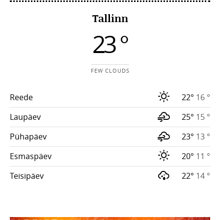
Tallinn
23 °
FEW CLOUDS
Reede
22°
16 °
Laupäev
25°
15 °
Pühapäev
23°
13 °
Esmaspäev
20°
11 °
Teisipäev
22°
14 °