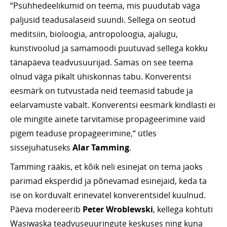
“Psühhedeelikumid on teema, mis puudutab väga
paljusid teadusalaseid suundi. Sellega on seotud
meditsiin, bioloogia, antropoloogia, ajalugu,
kunstivoolud ja samamoodi puutuvad sellega kokku
tänapäeva teadvusuurijad. Samas on see teema
olnud väga pikalt ühiskonnas tabu. Konverentsi
eesmärk on tutvustada neid teemasid tabude ja
eelarvamuste vabalt. Konverentsi eesmärk kindlasti ei
ole mingite ainete tarvitamise propageerimine vaid
pigem teaduse propageerimine,“ ütles
sissejuhatuseks
Alar Tamming
.
Tamming rääkis, et kõik neli esinejat on tema jaoks
parimad eksperdid ja põnevamad esinejaid, keda ta
ise on korduvalt erinevatel konverentsidel kuulnud.
Päeva modereerib
Peter Wroblewski
, kellega kohtuti
Wasiwaska teadvuseuuringute keskuses ning kuna