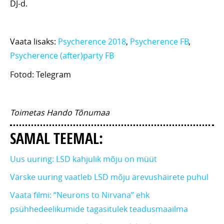
DJ-d.
Vaata lisaks:
Psycherence 2018
,
Psycherence FB
,
Psycherence (after)party FB
Fotod: Telegram
Toimetas Hando Tõnumaa
SAMAL TEEMAL:
Uus uuring: LSD kahjulik mõju on müüt
Värske uuring vaatleb LSD mõju ärevushäirete puhul
Vaata filmi: “Neurons to Nirvana” ehk
psühhedeelikumide tagasitulek teadusmaailma