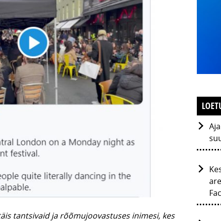
LOET
Aja
su
Kes
are
Fac
täis tantsivaid ja rõõmujoovastuses inimesi, kes