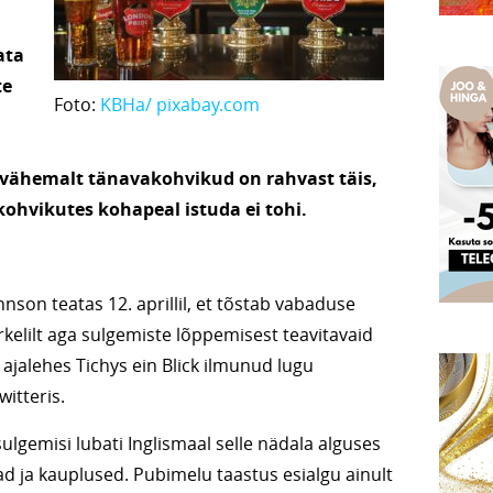
ata
te
Foto:
KBHa/ pixabay.com
vähemalt tänavakohvikud on rahvast täis,
kohvikutes kohapeal istuda ei tohi.
nson teatas 12. aprillil, et tõstab vabaduse
rkelilt aga sulgemiste lõppemisest teavitavaid
 ajalehes Tichys ein Blick ilmunud lugu
itteris.
lgemisi lubati Inglismaal selle nädala alguses
ad ja kauplused. Pubimelu taastus esialgu ainult