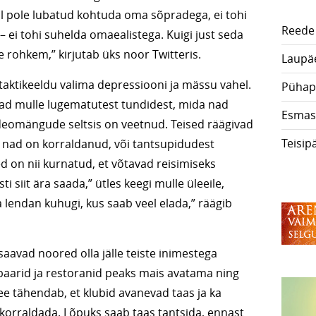
eil pole lubatud kohtuda oma sõpradega, ei tohi
Reede
 – ei tohi suhelda omaealistega. Kuigi just seda
 rohkem,” kirjutab üks noor Twitteris.
Laupä
aktikeeldu valima depressiooni ja mässu vahel.
Pühap
ad mulle lugematutest tundidest, mida nad
Esmas
videomängude seltsis on veetnud. Teised räägivad
Teisip
 nad on korraldanud, või tantsupidudest
 on nii kurnatud, et võtavad reisimiseks
 siit ära saada,” ütles keegi mulle üleeile,
 lendan kuhugi, kus saab veel elada,” räägib
saavad noored olla jälle teiste inimestega
a baarid ja restoranid peaks mais avatama ning
e tähendab, et klubid avanevad taas ja ka
korraldada. Lõpuks saab taas tantsida, ennast