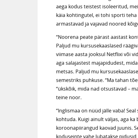
aega kodus teistest isoleeritud, m
käia kohtingutel, ei tohi sporti teha
armastavad ja vajavad noored kõige
“Noorena peate pärast aastast kont
Paljud mu kursusekaaslased räägiv
viimase aasta jooksul Netflixi või 
aga salajastest majapidudest, mida
metsas. Paljud mu kursusekaaslased
semestriks puhkuse. “Ma tahan tõesti
“ükskõik, mida nad otsustavad – ma
teine noor.
“Inglismaa on nüüd jälle vaba! Seal 
kohtuda. Kuigi ainult väljas, aga k
koroonapiirangud kaovad juunis. Se
koduseinte vahe lubatakse pidusid 