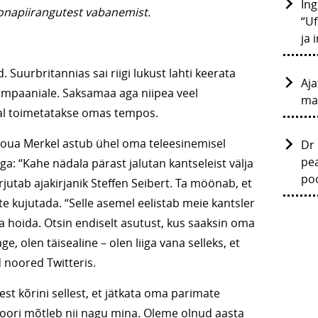
Ing
onapiirangutest vabanemist.
“Uf
ja 
 Suurbritannias sai riigi lukust lahti keerata
Aja
ampaaniale. Saksamaa aga niipea veel
ma
eal toimetatakse omas tempos.
proua Merkel astub ühel oma teleesinemisel
Dr 
pea
: “Kahe nädala pärast jalutan kantseleist välja
poo
irjutab ajakirjanik Steffen Seibert. Ta möönab, et
tte kujutada. “Selle asemel eelistab meie kantsler
 hoida. Otsin endiselt asutust, kus saaksin oma
e, olen täisealine – olen liiga vana selleks, et
 noored Twitteris.
st kõrini sellest, et jätkata oma parimate
noori mõtleb nii nagu mina. Oleme olnud aasta