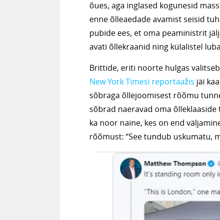
õues, aga inglased kogunesid mass
enne õlleaedade avamist seisid tuh
pubide ees, et oma peaministrit jäl
avati õllekraanid ning külalistel lub
Brittide, eriti noorte hulgas valits
New York Timesi reportaažis
jäi ka
sõbraga õllejoomisest rõõmu tunneb
sõbrad naeravad oma õlleklaaside 
ka noor naine, kes on end väljamin
rõõmust: “See tundub uskumatu, m