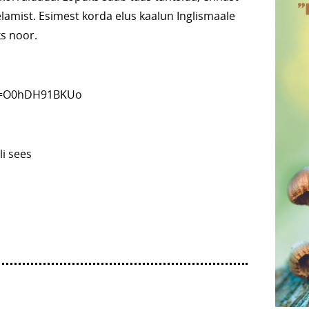
l elamist. Esimest korda elus kaalun Inglismaale
s noor.
?v=O0hDH91BKUo
kli sees