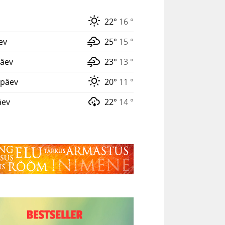
22°
16 °
ev
25°
15 °
äev
23°
13 °
päev
20°
11 °
äev
22°
14 °