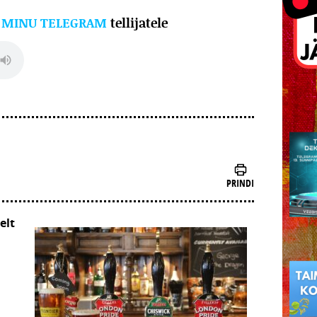
l
MINU TELEGRAM
tellijatele
PRINDI
elt