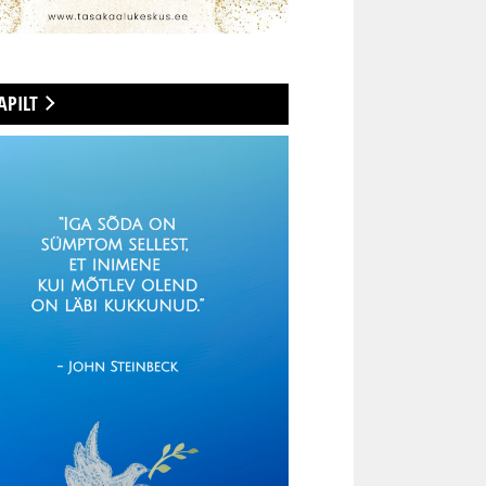
APILT