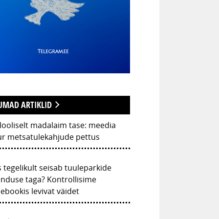
UMAD ARTIKLID
looliselt madalaim tase: meedia
ur metsatulekahjude pettus
 tegelikult seisab tuuleparkide
nduse taga? Kontrollisime
ebookis levivat väidet