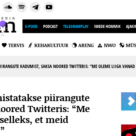
E-POOD
PODCAST
TELEGRAMPLAY
IMEDE HOMMIK
AJAKI
TERVIS
KEHAKULTUUR
ARENG
NWO
MÜS
IIRANGUTE KADUMIST, SAKSA NOORED TWITTERIS: “ME OLEME LIIGA VANAD S
istatakse piirangute
oored Twitteris: “Me
selleks, et meid
!”