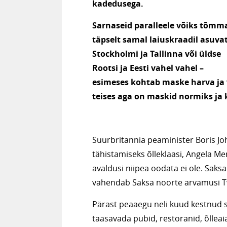
kadedusega.
Sarnaseid paralleele võiks tõmm
täpselt samal laiuskraadil asuva
Stockholmi ja Tallinna või üldse
Rootsi ja Eesti vahel vahel –
esimeses kohtab maske harva ja 
teises aga on maskid normiks ja 
Suurbritannia peaminister Boris Joh
tähistamiseks õlleklaasi, Angela Me
avaldusi niipea oodata ei ole. Saksa
vahendab Saksa noorte arvamusi Tw
Pärast peaaegu neli kuud kestnud su
taasavada pubid, restoranid, õlleai