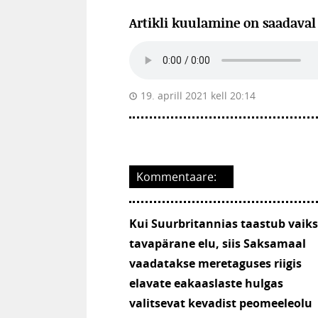
Artikli kuulamine on saadava
19. aprill 2021 kell 20:14
Kommentaare:
Kui Suurbritannias taastub vaiks
tavapärane elu, siis Saksamaal
vaadatakse meretaguses riigis
elavate eakaaslaste hulgas
valitsevat kevadist peomeeleolu