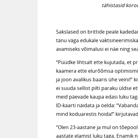
tähistasid koro
Sakslased on brittide peale kadedad.
tänu väga edukale vaktsineerimisk
avamiseks võimalusi ei näe ning s
“Püüdke lihtsalt ette kujutada, et 
kaamera ette elurõõmsa optimismiga
ja joon avalikus baaris ühe veini!“ k
ei suuda sellist pilti paraku üldse e
meid päevade kaupa edasi luku taga
ID-kaarti näidata ja öelda: “Vabandag
mind koduarestis hoida!” kirjutavad
“Olen 23-aastane ja mul on tõepoole
aastate elamist luku taga. Enamik 