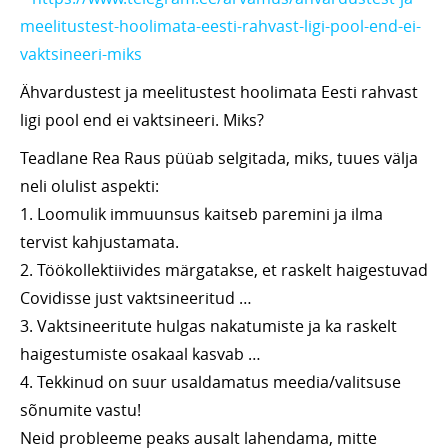
meelitustest-hoolimata-eesti-rahvast-ligi-pool-end-ei-
vaktsineeri-miks
Ähvardustest ja meelitustest hoolimata Eesti rahvast
ligi pool end ei vaktsineeri. Miks?
Teadlane Rea Raus püüab selgitada, miks, tuues välja
neli olulist aspekti:
1. Loomulik immuunsus kaitseb paremini ja ilma
tervist kahjustamata.
2. Töökollektiivides märgatakse, et raskelt haigestuvad
Covidisse just vaktsineeritud …
3. Vaktsineeritute hulgas nakatumiste ja ka raskelt
haigestumiste osakaal kasvab …
4. Tekkinud on suur usaldamatus meedia/valitsuse
sõnumite vastu!
Neid probleeme peaks ausalt lahendama, mitte