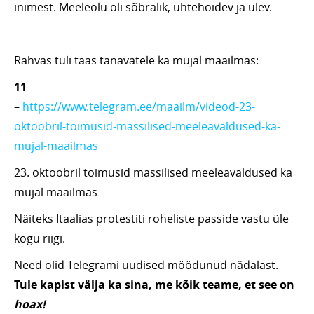
inimest. Meeleolu oli sõbralik, ühtehoidev ja ülev.
Rahvas tuli taas tänavatele ka mujal maailmas:
11
–
https://www.telegram.ee/maailm/videod-23-
oktoobril-toimusid-massilised-meeleavaldused-ka-
mujal-maailmas
23. oktoobril toimusid massilised meeleavaldused ka
mujal maailmas
Näiteks Itaalias protestiti roheliste passide vastu üle
kogu riigi.
Need olid Telegrami uudised möödunud nädalast.
Tule kapist välja ka sina, me kõik teame, et see on
hoax!