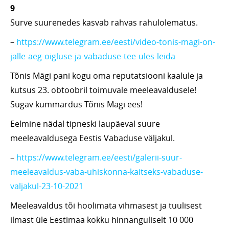
9
Surve suurenedes kasvab rahvas rahulolematus.
–
https://www.telegram.ee/eesti/video-tonis-magi-on-
jalle-aeg-oigluse-ja-vabaduse-tee-ules-leida
Tõnis Mägi pani kogu oma reputatsiooni kaalule ja
kutsus 23. obtoobril toimuvale meeleavaldusele!
Sügav kummardus Tõnis Mägi ees!
Eelmine nädal tipneski laupäeval suure
meeleavaldusega Eestis Vabaduse väljakul.
–
https://www.telegram.ee/eesti/galerii-suur-
meeleavaldus-vaba-uhiskonna-kaitseks-vabaduse-
valjakul-23-10-2021
Meeleavaldus tõi hoolimata vihmasest ja tuulisest
ilmast üle Eestimaa kokku hinnanguliselt 10 000