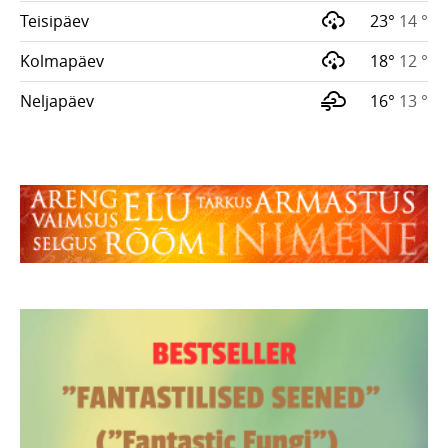
Teisipäev
23°
14 °
Kolmapäev
18°
12 °
Neljapäev
16°
13 °