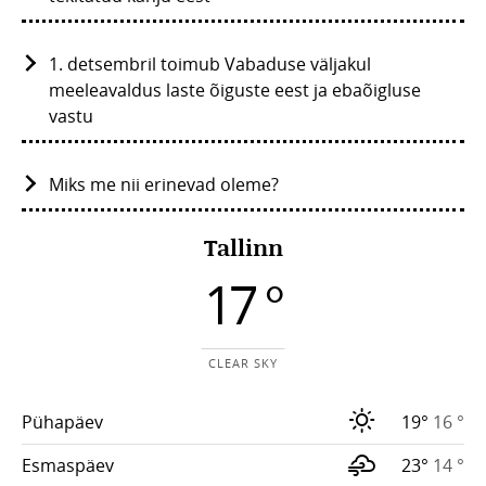
1. detsembril toimub Vabaduse väljakul
meeleavaldus laste õiguste eest ja ebaõigluse
vastu
Miks me nii erinevad oleme?
Tallinn
17 °
CLEAR SKY
Pühapäev
19°
16 °
Esmaspäev
23°
14 °