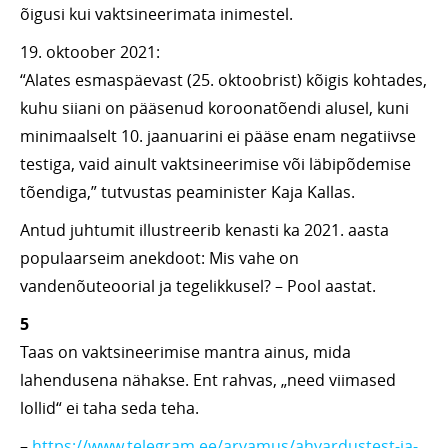
õigusi kui vaktsineerimata inimestel.
19. oktoober 2021:
“Alates esmaspäevast (25. oktoobrist) kõigis kohtades,
kuhu siiani on pääsenud koroonatõendi alusel, kuni
minimaalselt 10. jaanuarini ei pääse enam negatiivse
testiga, vaid ainult vaktsineerimise või läbipõdemise
tõendiga,” tutvustas peaminister Kaja Kallas.
Antud juhtumit illustreerib kenasti ka 2021. aasta
populaarseim anekdoot: Mis vahe on
vandenõuteoorial ja tegelikkusel? – Pool aastat.
5
Taas on vaktsineerimise mantra ainus, mida
lahendusena nähakse. Ent rahvas, „need viimased
lollid“ ei taha seda teha.
–
https://www.telegram.ee/arvamus/ahvardustest-ja-