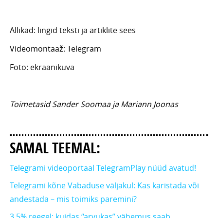
Allikad: lingid teksti ja artiklite sees
Videomontaaž: Telegram
Foto: ekraanikuva
Toimetasid Sander Soomaa ja Mariann Joonas
SAMAL TEEMAL:
Telegrami videoportaal TelegramPlay nüüd avatud!
Telegrami kõne Vabaduse väljakul: Kas karistada või
andestada – mis toimiks paremini?
3,5% reegel: kuidas “arvukas” vähemus saab