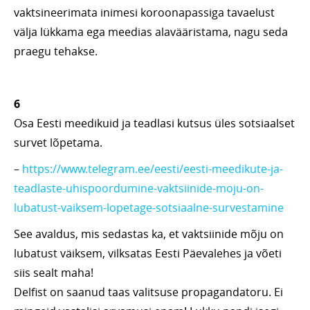
vaktsineerimata inimesi koroonapassiga tavaelust
välja lükkama ega meedias alavääristama, nagu seda
praegu tehakse.
6
Osa Eesti meedikuid ja teadlasi kutsus üles sotsiaalset
survet lõpetama.
–
https://www.telegram.ee/eesti/eesti-meedikute-ja-
teadlaste-uhispoordumine-vaktsiinide-moju-on-
lubatust-vaiksem-lopetage-sotsiaalne-survestamine
See avaldus, mis sedastas ka, et vaktsiinide mõju on
lubatust väiksem, vilksatas Eesti Päevalehes ja võeti
siis sealt maha!
Delfist on saanud taas valitsuse propagandatoru. Ei