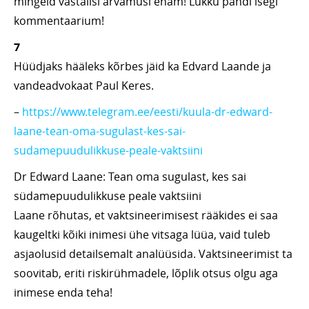
mingeid vastalisi arvamusi enam! Lukku pandi isegi
kommentaarium!
7
Hüüdjaks hääleks kõrbes jäid ka Edvard Laande ja
vandeadvokaat Paul Keres.
–
https://www.telegram.ee/eesti/kuula-dr-edward-
laane-tean-oma-sugulast-kes-sai-
sudamepuudulikkuse-peale-vaktsiini
Dr Edward Laane: Tean oma sugulast, kes sai
südamepuudulikkuse peale vaktsiini
Laane rõhutas, et vaktsineerimisest rääkides ei saa
kaugeltki kõiki inimesi ühe vitsaga lüüa, vaid tuleb
asjaolusid detailsemalt analüüsida. Vaktsineerimist ta
soovitab, eriti riskirühmadele, lõplik otsus olgu aga
inimese enda teha!