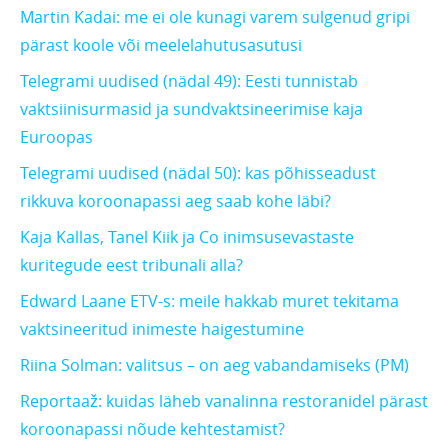
Martin Kadai: me ei ole kunagi varem sulgenud gripi
pärast koole või meelelahutusasutusi
Telegrami uudised (nädal 49): Eesti tunnistab
vaktsiinisurmasid ja sundvaktsineerimise kaja
Euroopas
Telegrami uudised (nädal 50): kas põhisseadust
rikkuva koroonapassi aeg saab kohe läbi?
Kaja Kallas, Tanel Kiik ja Co inimsusevastaste
kuritegude eest tribunali alla?
Edward Laane ETV-s: meile hakkab muret tekitama
vaktsineeritud inimeste haigestumine
Riina Solman: valitsus – on aeg vabandamiseks (PM)
Reportaaž: kuidas läheb vanalinna restoranidel pärast
koroonapassi nõude kehtestamist?