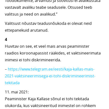
Töödokumente, arvamusi ja soovitusi ei avalikustata
vastavalt avaliku teabe seadusele. Otsused teeb
valitsus ja need on avalikud.”
Valitsust nõustav teadusnõukoda ei olevat neid
ettepanekuid arutanud.
4
Huvitav on see, et veel mais arvas peaminister
raadios koroonapassist rääkides, et vaktsineerimata
inimesi ei tohi diskrimineerida.
–
https://www.telegram.ee/eesti/kaja-kallas-mais-
2021-vaktsineerimisega-ei-tohi-diskrimineerimist-
tekitada
11. mai 2021:
Peaminister Kaja Kallase sõnul ei tohi tekitada
olukorda, kus vaktsineeritud inimestel on rohkem