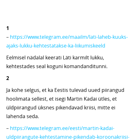
1
–
https://www.telegram.ee/maailm/lati-laheb-kuuks-
ajaks-lukku-kehtestatakse-ka-liikumiskeeld
Eelmisel nädalal keerati Läti karmilt lukku,
kehtestades seal koguni komandanditunni.
2
Ja kohe selgus, et ka Eestis tulevad uued piirangud
hoolimata sellest, et isegi Martin Kadai ütles, et
üldpiirangud üksnes pikendavad kriisi, mitte ei
lahenda seda.
–
https://www.telegram.ee/eesti/martin-kadai-
uldpiirangute-kehtestamine-pikendab-koroonakriisi-