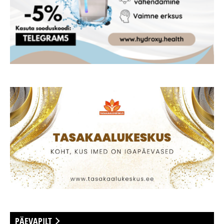
PÄEVAPILT