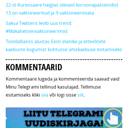
22-st Kuressaare haiglas olevast koroonapatsiendist
13 on vaktsineeritud ja 9 vaktsineerimata
Saksa Twitteris levib uus trend:
#Makahetsenvaktsineerimist
Tsiviilallianss alustas Eesti elanike ja ettevõtete
kaebuste kogumist kohtusse ühiskaebuse esitamiseks
KOMMENTAARID
Kommentaare lugeda ja kommenteerida saavad vaid
Minu Telegrami tellinud kasutajad. Tellimuse
esitamiseks kliki
siia
või logi sisse
siit
.