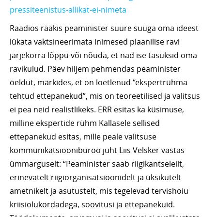
pressiteenistus-allikat-ei-nimeta
Raadios rääkis peaminister suure suuga oma ideest
lükata vaktsineerimata inimesed plaanilise ravi
järjekorra lõppu või nõuda, et nad ise tasuksid oma
ravikulud. Päev hiljem pehmendas peaminister
öeldut, märkides, et on loetlenud “ekspertrühma
tehtud ettepanekud”, mis on teoreetilised ja valitsus
ei pea neid realistlikeks. ERR esitas ka küsimuse,
milline ekspertide rühm Kallasele sellised
ettepanekud esitas, mille peale valitsuse
kommunikatsioonibüroo juht Liis Velsker vastas
ümmarguselt: “Peaminister saab riigikantseleilt,
erinevatelt riigiorganisatsioonidelt ja üksikutelt
ametnikelt ja asutustelt, mis tegelevad tervishoiu
kriisiolukordadega, soovitusi ja ettepanekuid.