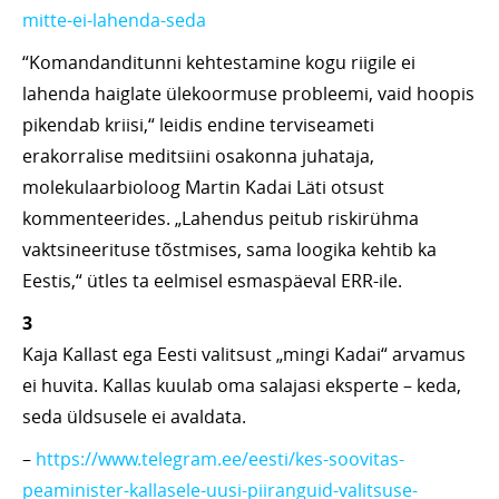
mitte-ei-lahenda-seda
“Komandanditunni kehtestamine kogu riigile ei
lahenda haiglate ülekoormuse probleemi, vaid hoopis
pikendab kriisi,“ leidis endine terviseameti
erakorralise meditsiini osakonna juhataja,
molekulaarbioloog Martin Kadai Läti otsust
kommenteerides. „Lahendus peitub riskirühma
vaktsineerituse tõstmises, sama loogika kehtib ka
Eestis,“ ütles ta eelmisel esmaspäeval ERR-ile.
3
Kaja Kallast ega Eesti valitsust „mingi Kadai“ arvamus
ei huvita. Kallas kuulab oma salajasi eksperte – keda,
seda üldsusele ei avaldata.
–
https://www.telegram.ee/eesti/kes-soovitas-
peaminister-kallasele-uusi-piiranguid-valitsuse-