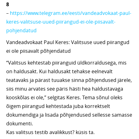
8
–
https://www.telegram.ee/eesti/vandeadvokaat-paul-
keres-valitsuse-uued-piirangud-ei-ole-piisavalt-
pohjendatud
Vandeadvokaat Paul Keres: Valitsuse uued piirangud
ei ole piisavalt põhjendatud
“Valitsus kehtestab piiranguid üldkorraldusega, mis
on haldusakt. Kui haldusakt tehakse eelnevalt
teatavaks ja pärast tuuakse sinna põhjendused järele,
siis minu arvates see päris hästi hea haldustavaga
kooskõlas ei ole,” selgitas Keres. Tema sõnul oleks
õigem piirangud kehtestada juba korrektselt
dokumendiga ja lisada põhjendused sellesse samasse
dokumenti.
Kas valitsus testib avalikkust? küsis ta.