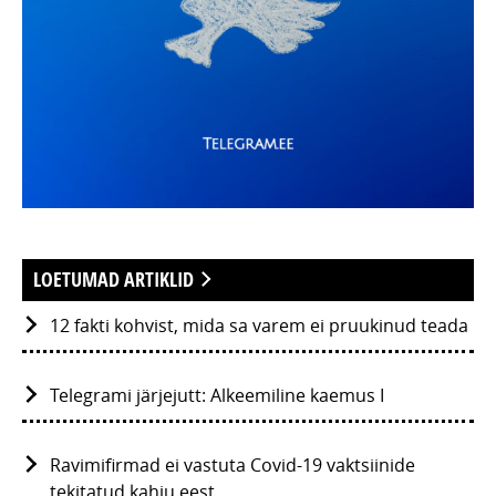
LOETUMAD ARTIKLID
12 fakti kohvist, mida sa varem ei pruukinud teada
Telegrami järjejutt: Alkeemiline kaemus I
Ravimifirmad ei vastuta Covid-19 vaktsiinide
tekitatud kahju eest