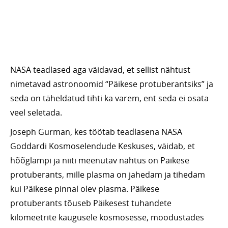
NASA teadlased aga väidavad, et sellist nähtust
nimetavad astronoomid “Päikese protuberantsiks” ja
seda on täheldatud tihti ka varem, ent seda ei osata
veel seletada.
Joseph Gurman, kes töötab teadlasena NASA
Goddardi Kosmoselendude Keskuses, väidab, et
hõõglampi ja niiti meenutav nähtus on Päikese
protuberants, mille plasma on jahedam ja tihedam
kui Päikese pinnal olev plasma. Päikese
protuberants tõuseb Päikesest tuhandete
kilomeetrite kaugusele kosmosesse, moodustades