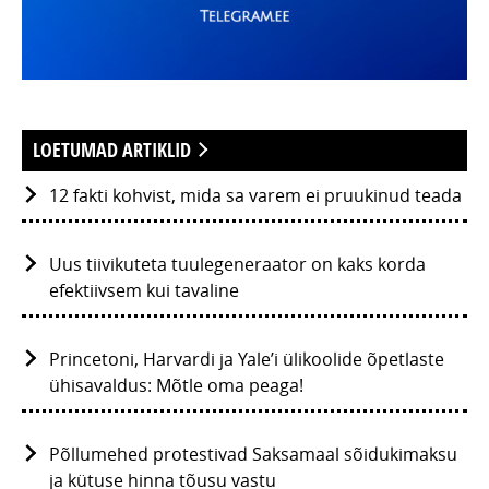
LOETUMAD ARTIKLID
12 fakti kohvist, mida sa varem ei pruukinud teada
Uus tiivikuteta tuulegeneraator on kaks korda
efektiivsem kui tavaline
Princetoni, Harvardi ja Yale’i ülikoolide õpetlaste
ühisavaldus: Mõtle oma peaga!
Põllumehed protestivad Saksamaal sõidukimaksu
ja kütuse hinna tõusu vastu