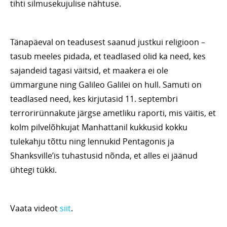
tihti silmusekujulise nähtuse.
Tänapäeval on teadusest saanud justkui religioon –
tasub meeles pidada, et teadlased olid ka need, kes
sajandeid tagasi väitsid, et maakera ei ole
ümmargune ning Galileo Galilei on hull. Samuti on
teadlased need, kes kirjutasid 11. septembri
terrorirünnakute järgse ametliku raporti, mis väitis, et
kolm pilvelõhkujat Manhattanil kukkusid kokku
tulekahju tõttu ning lennukid Pentagonis ja
Shanksville’is tuhastusid nõnda, et alles ei jäänud
ühtegi tükki.
Vaata videot
siit
.