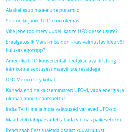
Alaskal asub maa-alune püramiid
Soome kirjanik: UFO-d on olemas
Ville Jehe tööintervjuudel: kas te UFO-desse usute?
Eraalgatuslik Marsi-missioon – kas vaimustav idee või
kulukas egotripp?
Ameerika UFO-konverentsil peetakse avalik istung
inimkonna seotusest maaväliste rassidega
UFO Mexico City kohal
Kanada endine kaitseminister: UFO-d, vaba energia ja
ülemaailmne finantspettus
India TV: Hiina ja India valitsused varjavad UFO-sid
Maad võib lähipäevadel tabada võimas päikesetorm
Peagi saab Eestis jälgida osalist kuuvarjutust