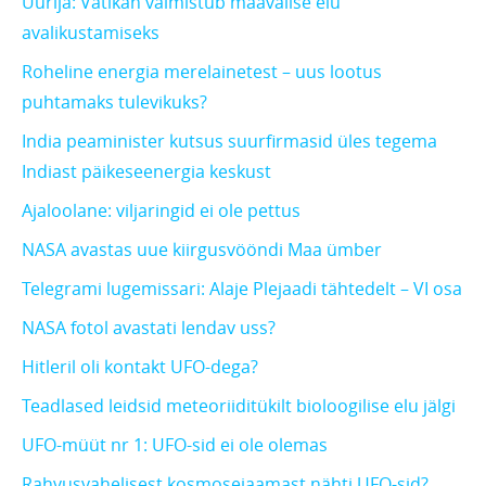
Uurija: Vatikan valmistub maavälise elu
avalikustamiseks
Roheline energia merelainetest – uus lootus
puhtamaks tulevikuks?
India peaminister kutsus suurfirmasid üles tegema
Indiast päikeseenergia keskust
Ajaloolane: viljaringid ei ole pettus
NASA avastas uue kiirgusvööndi Maa ümber
Telegrami lugemissari: Alaje Plejaadi tähtedelt – VI osa
NASA fotol avastati lendav uss?
Hitleril oli kontakt UFO-dega?
Teadlased leidsid meteoriiditükilt bioloogilise elu jälgi
UFO-müüt nr 1: UFO-sid ei ole olemas
Rahvusvahelisest kosmosejaamast nähti UFO-sid?