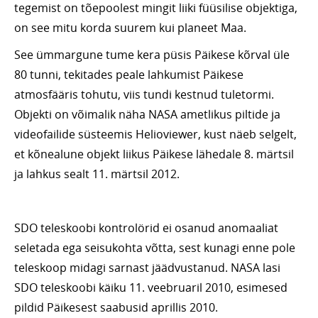
tegemist on tõepoolest mingit liiki füüsilise objektiga,
on see mitu korda suurem kui planeet Maa.
See ümmargune tume kera püsis Päikese kõrval üle
80 tunni, tekitades peale lahkumist Päikese
atmosfääris tohutu, viis tundi kestnud tuletormi.
Objekti on võimalik näha NASA ametlikus piltide ja
videofailide süsteemis Helioviewer, kust näeb selgelt,
et kõnealune objekt liikus Päikese lähedale 8. märtsil
ja lahkus sealt 11. märtsil 2012.
SDO teleskoobi kontrolörid ei osanud anomaaliat
seletada ega seisukohta võtta, sest kunagi enne pole
teleskoop midagi sarnast jäädvustanud. NASA lasi
SDO teleskoobi käiku 11. veebruaril 2010, esimesed
pildid Päikesest saabusid aprillis 2010.