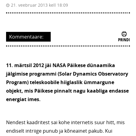
21. veebruar 2013 kell 18:09
Kommentaare:
PRINDI
11. märtsil 2012 jäi NASA Päikese dünaamika
jälgimise programmi (Solar Dynamics Observatory
Program) teleskoobile hiiglaslik ümmargune
objekt, mis Päikese pinnalt nagu kaabliga endasse
energiat imes.
Nendest kaadritest sai kohe internetis suur hitt, mis
endiselt intriige punub ja kõneainet pakub. Kui