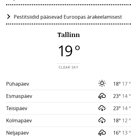
Pestitsiidid pääsevad Euroopas ärakeelamisest
Tallinn
19 °
CLEAR SKY
Pühapäev
18°
17 °
Esmaspäev
23°
14 °
Teisipäev
23°
14 °
Kolmapäev
18°
12 °
Neljapäev
16°
13 °