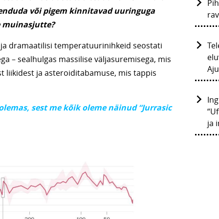
Pih
eskenduda või pigem kinnitavad uuringuga
ra
e muinasjutte?
Tel
id ja dramaatilisi temperatuurinihkeid seostati
elu
a – sealhulgas massilise väljasuremisega, mis
Aju
st liikidest ja asteroiditabamuse, mis tappis
Ing
 olemas, sest me kõik oleme näinud “Jurrasic
“Uf
ja 