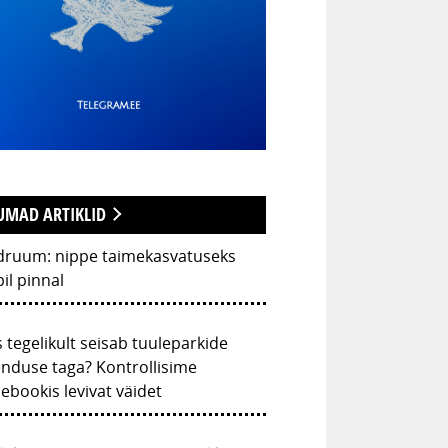
UMAD ARTIKLID
druum: nippe taimekasvatuseks
il pinnal
 tegelikult seisab tuuleparkide
nduse taga? Kontrollisime
ebookis levivat väidet