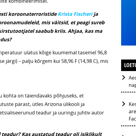
lite kombineerimisel.
sti koroonaterroristide
Krista Fischeri
ja
roonamudeleid, mis väitsid, et peagi sureb
irstutootjatel saabub kriis. Ahjaa, kas ma
adus?
mperatuur ulatus kõige kuumemal tasemel 96,8
e järgi) – palju kõrgem kui 58,96 F (14,98 C), mis
LOET
Ae
nap
u kohta on täiendavaks põhjuseks, et
Kes
ste pärast, ütles Arizona ülikooli ja
are
petsialiseerunud teadur ja uuringu juhtiv autor
Fac
 teadur? Kas austatud teadur oli isiklikult