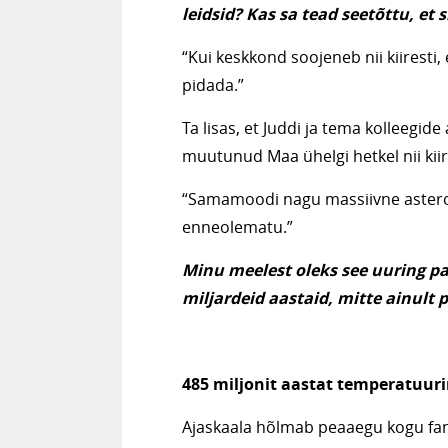
leidsid? Kas sa tead seetõttu, et 
“Kui keskkond soojeneb nii kiirest
pidada.”
Ta lisas, et Juddi ja tema kolleegide
muutunud Maa ühelgi hetkel nii kiire
“Samamoodi nagu massiivne astero
enneolematu.”
Minu meelest oleks see uuring p
miljardeid aastaid, mitte ainult p
485 miljonit aastat temperatuur
Ajaskaala hõlmab peaaegu kogu fane