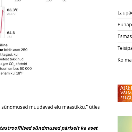
Laupä
Pühap
Esmas
Teisip
Kolma
ed sündmused muudavad elu maastikku,” ütles
atastroofilised sündmused päriselt ka aset