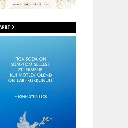
APILT