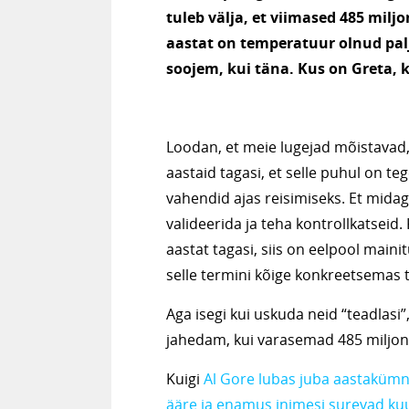
tuleb välja, et viimased 485 miljo
aastat on temperatuur olnud pal
soojem, kui täna. Kus on Greta, 
Loodan, et meie lugejad mõistavad, 
aastaid tagasi, et selle puhul on 
vahendid ajas reisimiseks. Et midag
valideerida ja teha kontrollkatseid
aastat tagasi, siis on eelpool mai
selle termini kõige konkreetsemas
Aga isegi kui uskuda neid “teadlasi”,
jahedam, kui varasemad 485 miljoni
Kuigi
Al Gore lubas juba aastakümne
ääre ja enamus inimesi surevad k