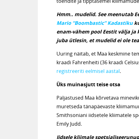
tõendite ja tipptasemel kliimamude
Hmm.. mudelid. See meenutab Ee
Mario “Boombastic” Kadastiku
ko
enam-vähem pool Eestit välja ja k
juba ütlesin, et mudelid ei ole te
Uuring näitab, et Maa keskmine te
kraadi Fahrenheiti (36 kraadi Celsius
registreeriti eelmisel aastal
.
Üks muinasjutt teise otsa
Paljastused Maa kõrvetava minevik
muretseda tänapäevaste kliimamuutu
Smithsoniani iidsetele kliimatele s
Emily Judd.
Iidsele kliimale spetsialiseerunud