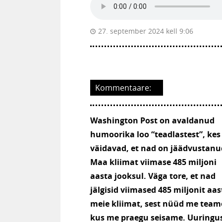
27. september 2024 kell 9:06
Kommentaare:
Washington Post on avaldanud
humoorika loo “teadlastest”, kes
väidavad, et nad on jäädvustanu
Maa kliimat viimase 485 miljoni
aasta jooksul. Väga tore, et nad
jälgisid viimased 485 miljonit aas
meie kliimat, sest nüüd me team
kus me praegu seisame. Uuringu