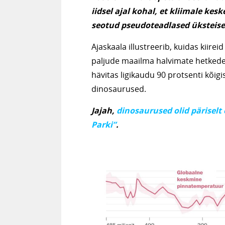
iidsel ajal kohal, et kliimale k
seotud pseudoteadlased üksteis
Ajaskaala illustreerib, kuidas kiire
paljude maailma halvimate hetkedeg
hävitas ligikaudu 90 protsenti kõigi
dinosaurused.
Jajah,
dinosaurused olid päriselt
Parki”
.