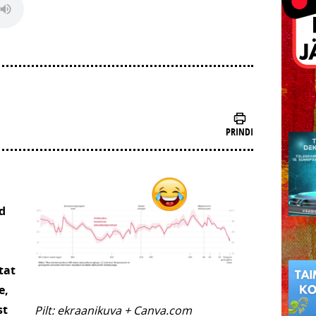
PRINDI
d
tat
e,
st
Pilt: ekraanikuva + Canva.com