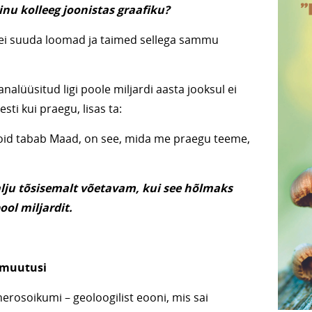
sinu kolleeg joonistas graafiku?
i, ei suuda loomad ja taimed sellega sammu
 analüüsitud ligi poole miljardi aasta jooksul ei
sti kui praegu, lisas ta:
id tabab Maad, on see, mida me praegu teeme,
alju tõsisemalt võetavam, kui see hõlmaks
ool miljardit.
imuutusi
rosoikumi – geoloogilist eooni, mis sai