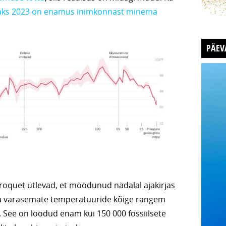
aks 2023 on enamus inimkonnast minema
PÄEV
roquet ütlevad, et möödunud nädalal ajakirjas
aa varasemate temperatuuride kõige rangem
. See on loodud enam kui 150 000 fossiilsete