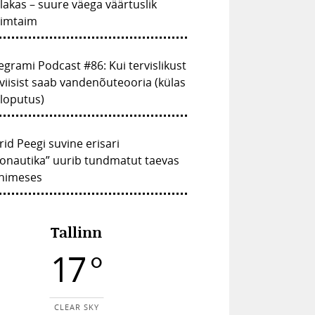
lakas – suure väega väärtuslik
vimtaim
egrami Podcast #86: Kui tervislikust
viisist saab vandenõuteooria (külas
loputus)
rid Peegi suvine erisari
onautika” uurib tundmatut taevas
inimeses
Tallinn
17 °
CLEAR SKY