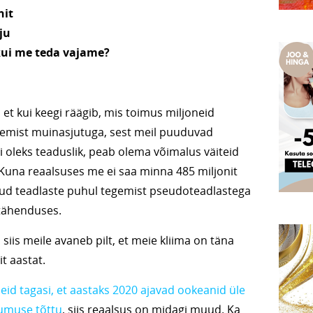
nit
ju
kui me teda vajame?
et kui keegi räägib, mis toimus miljoneid
tegemist muinasjutuga, sest meil puuduvad
i oleks teaduslik, peab olema võimalus väiteid
. Kuna reaalsuses me ei saa minna 485 miljonit
nitud teadlaste puhul tegemist pseudoteadlastega
 tähenduses.
 siis meile avaneb pilt, et meie kliima on täna
t aastat.
id tagasi, et aastaks 2020 ajavad ookeanid üle
uumuse tõttu
, siis reaalsus on midagi muud. Ka