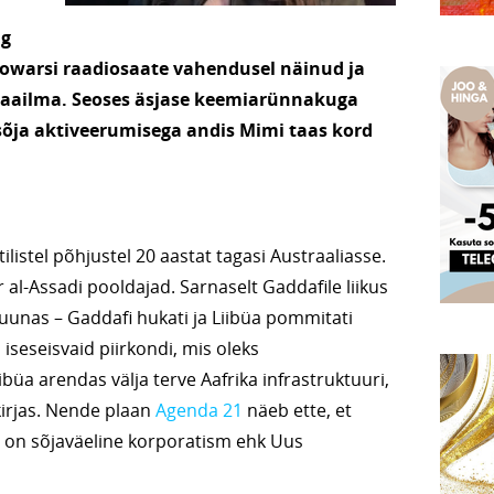
ng
fowarsi raadiosaate vahendusel näinud ja
maailma. Seoses äsjase keemiarünnakuga
sõja aktiveerumisega andis Mimi taas kord
ilistel põhjustel 20 aastat tagasi Austraaliasse.
 al-Assadi pooldajad. Sarnaselt Gaddafile liikus
uunas – Gaddafi hukati ja Liibüa pommitati
 iseseisvaid piirkondi, mis oleks
üa arendas välja terve Aafrika infrastruktuuri,
 kirjas. Nende plaan
Agenda 21
näeb ette, et
ee on sõjaväeline korporatism ehk Uus