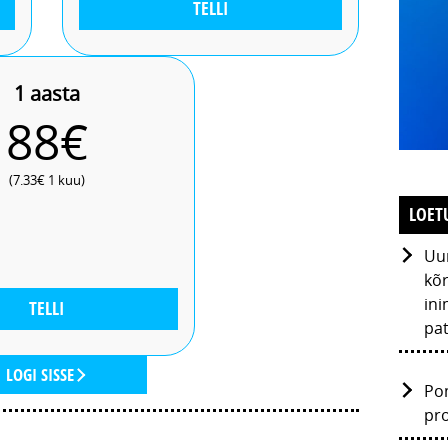
TELLI
1 aasta
88€
(7.33€ 1 kuu)
LOET
Uur
kõr
ini
TELLI
pat
LOGI SISSE
Po
pr