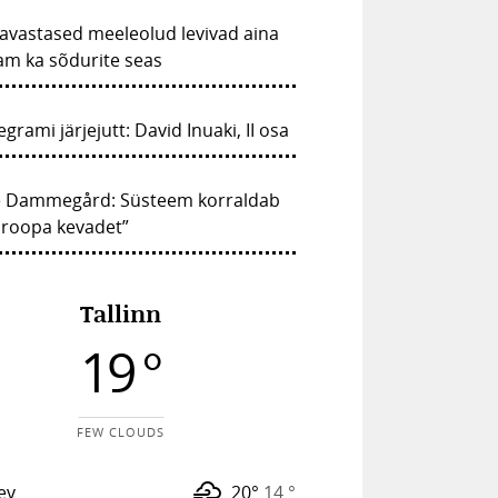
avastased meeleolud levivad aina
am ka sõdurite seas
egrami järjejutt: David Inuaki, II osa
e Dammegård: Süsteem korraldab
uroopa kevadet”
Tallinn
19 °
FEW CLOUDS
ev
20°
14 °