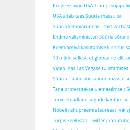
Progressiivne USA Trumpi sõjapoliit
USA aitab taas Süüria mässulisi
Süüria keemiarünnak – fakt või häs
Endine välisminister: Süüria sõda pl
Keemiarelva kasutamise kinnitus sa
10 märki sellest, et globaalne elii
Video: Kas Las Vegase tulistamises k
Süüria: Lääne abi saanud mässulis
Täna protestitakse ülemaailmselt 
Terviseteadlane sugude kaotamise
Nobeli rahupreemia laureaat: Välis
Türgis keelustati Twitter ja Youtube