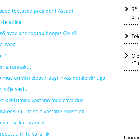
Sõj
lased toetavad president Assadi
en
aste abiga
sõjaväelane töötab hoopis CIA-s?
Tel
ei räägi
us?
Ol
“E
eemiarünnakut
imuv on võrreldav Iraagi invasioonile viinuga
i sõja vastu
ikti sekkumise vastane meeleavaldus
na ees Süüria sõja vastane koosolek
 Süüria karistamist
seotud mitu välisriiki
Laupä