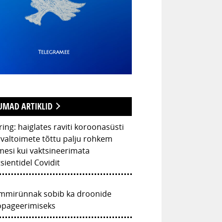
UMAD ARTIKLID
ing: haiglates raviti koroonasüsti
valtoimete tõttu palju rohkem
mesi kui vaktsineerimata
sientidel Covidit
mmirünnak sobib ka droonide
opageerimiseks