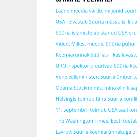
Lääne meedia vaikib: miljonid süür
USA relvastab Süüria mässulisi liitl
Süüria islamiste abistanud USA eru
Video: Millest meedia Süüria puhul 
Keemiarünnak Süürias – kas lavast
ÜRO inspektorid uurivad Süüria k
Vene välisminister: Süüria ümber to
Obama Stockholmis: mina olin Iraag
Helsingis toimub täna Süüria konfl
11. septembril toimub USA saatkon
The Washington Times: Eesti toetab
Lavrov: Süüria keemiarünnakuga oli 