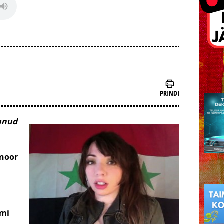
PRINDI
unud
 noor
imi