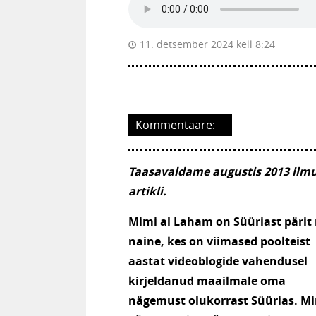
11. detsember 2024 kell 8:24
Kommentaare:
Taasavaldame augustis 2013 ilm
artikli.
Mimi al Laham on Süüriast pärit
naine, kes on viimased poolteist
aastat videoblogide vahendusel
kirjeldanud maailmale oma
nägemust olukorrast Süürias. M