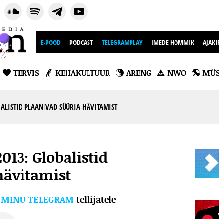
E-POOD
PODCAST
TELEGRAMPLAY
IMEDE HOMMIK
AJAKI
TERVIS
KEHAKULTUUR
ARENG
NWO
MÜS
BALISTID PLAANIVAD SÜÜRIA HÄVITAMIST
2013: Globalistid
hävitamist
l
MINU TELEGRAM
tellijatele