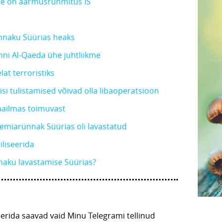
ane on äärmusrühmitus IS
nnaku Süürias heaks
nni Al-Qaeda ühe juhtliikme
at terroristiks
isi tulistamised võivad olla libaoperatsioon
maailmas toimuvast
miarünnak Süürias oli lavastatud
iliseerida
naku lavastamise Süürias?
ida saavad vaid Minu Telegrami tellinud