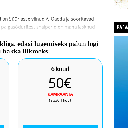
 on Süüriasse viinud Al Qaeda ja sooritavad
 palgasõduritest snaiperid on maha lasknud
PÄEV
da mässu. On teada, et ÜRO rahastatavad
ikliga, edasi lugemiseks palun logi
 Syrian Girl on viimased poolteist aastat
õi hakka liikmeks.
lavalitsus plaanib lavastada (
false flag
)
aetakse Süüria
6 kuud
50€
KAMPAANIA
(8.33€ 1 kuu)