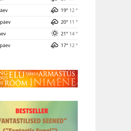
äev
19°
12 °
päev
20°
11 °
äev
21°
14 °
päev
17°
12 °