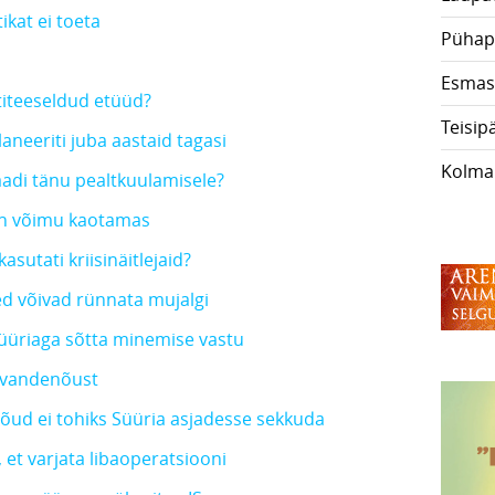
ikat ei toeta
Pühap
Esmas
titeeseldud etüüd?
Teisip
aneeriti juba aastaid tagasi
Kolma
adi tänu pealtkuulamisele?
t on võimu kaotamas
asutati kriisinäitlejaid?
ed võivad rünnata mujalgi
Süüriaga sõtta minemise vastu
 vandenõust
jõud ei tohiks Süüria asjadesse sekkuda
, et varjata libaoperatsiooni