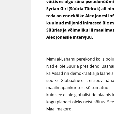
võttis esialgu sõna pseudonüümi
Syrian Girl (Süüria Tüdruk) all ni
teda on ennekõike Alex Jonesi In
kuulnud miljonid inimesed üle 
Süürias ja võimaliku III maailma
Alex Jonesile intervjuu.
Mimi al-Lahami perekond kolis poliit
Nad ei ole Süüria presidendi Bashâr
ka Assad nn demokraatia ja lääne s
sodiks. Globaalne eliit ei soovi näha
maailmapankuritest sõltumatud. Liib
kuid see ei ole globalistide plaanis
kogu planeet oleks neist sõltuv. S
Maailmakord.