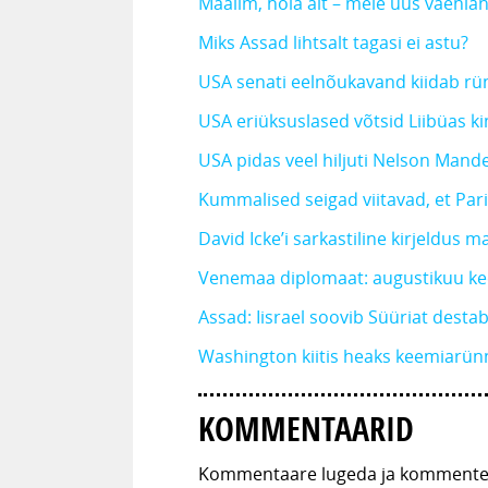
Maailm, hoia alt – meie uus vaenl
Miks Assad lihtsalt tagasi ei astu?
USA senati eelnõukavand kiidab rü
USA eriüksuslased võtsid Liibüas ki
USA pidas veel hiljuti Nelson Mandel
Kummalised seigad viitavad, et Pari
David Icke’i sarkastiline kirjeldus 
Venemaa diplomaat: augustikuu kee
Assad: Iisrael soovib Süüriat destab
Washington kiitis heaks keemiarün
KOMMENTAARID
Kommentaare lugeda ja kommenteer