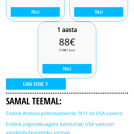
TELLI
TELLI
1 aasta
88€
(7.33€ 1 kuu)
Siis levisid jutud koguni kolmest tulistajast.
TELLI
Järgmisena näitasid telekanalid videot, kus
kahtlusalune istus politseiauto esiistmel ja ütles, et
LOGI SISSE
tema seda e
SAMAL TEEMAL:
Endine Arizona politseiametnik: 9/11 oli USA sisetöö
Endine julgeolekuagent kahtlustab USA valitsust
vandenõuteoreetiku surmas