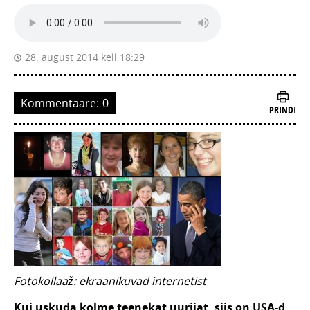
28. august 2014 kell 18:29
Kommentaare:
0
PRINDI
Fotokollaaž: ekraanikuvad internetist
Kui uskuda kolme teenekat uurijat, siis on USA-d