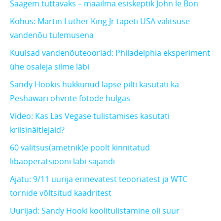
Saagem tuttavaks – maailma esiskeptik John le Bon
Kohus: Martin Luther King Jr tapeti USA valitsuse
vandenõu tulemusena
Kuulsad vandenõuteooriad: Philadelphia eksperiment
ühe osaleja silme läbi
Sandy Hookis hukkunud lapse pilti kasutati ka
Peshawari ohvrite fotode hulgas
Video: Kas Las Vegase tulistamises kasutati
kriisinäitlejaid?
60 valitsus(ametnik)e poolt kinnitatud
libaoperatsiooni läbi sajandi
Ajatu: 9/11 uurija erinevatest teooriatest ja WTC
tornide võltsitud kaadritest
Uurijad: Sandy Hooki koolitulistamine oli suur