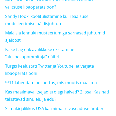
valitsuse libaoperatsioon?
Sandy Hooki koolitulistamine kui reaalsuse
modelleerimise näidisjuhtum
Malaisia lennuki müsteeriumiga sarnased juhtumid
ajaloost
False flag ehk avalikkuse eksitamine
“aluspesupommitaja” näitel
Türgis keelustati Twitter ja Youtube, et varjata
libaoperatsiooni
9/11 lahendamine: pettus, mis muutis maailma
Kas maailmavalitsejad ei olegi halvad? 2. osa: Kas nad
takistavad sinu elu ja edu?
Silmakirjalikkus USA karmima relvaseaduse ümber