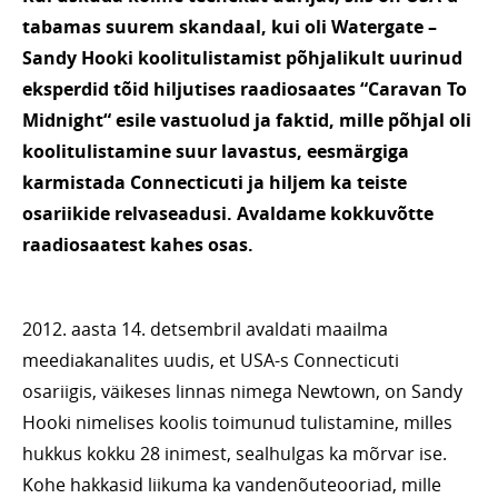
tabamas suurem skandaal, kui oli Watergate –
Sandy Hooki koolitulistamist põhjalikult uurinud
eksperdid tõid hiljutises raadiosaates
“
Caravan To
Midnight“ esile vastuolud ja faktid, mille põhjal oli
koolitulistamine suur lavastus, eesmärgiga
karmistada Connecticuti ja hiljem ka teiste
osariikide relvaseadusi. Avaldame kokkuvõtte
raadiosaatest kahes osas.
2012. aasta 14. detsembril avaldati maailma
meediakanalites uudis, et USA-s Connecticuti
osariigis, väikeses linnas nimega Newtown, on Sandy
Hooki nimelises koolis toimunud tulistamine, milles
hukkus kokku 28 inimest, sealhulgas ka mõrvar ise.
Kohe hakkasid liikuma ka vandenõuteooriad, mille