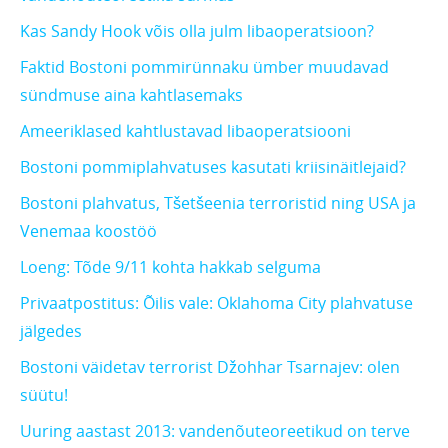
Kas Sandy Hook võis olla julm libaoperatsioon?
Faktid Bostoni pommirünnaku ümber muudavad
sündmuse aina kahtlasemaks
Ameeriklased kahtlustavad libaoperatsiooni
Bostoni pommiplahvatuses kasutati kriisinäitlejaid?
Bostoni plahvatus, Tšetšeenia terroristid ning USA ja
Venemaa koostöö
Loeng: Tõde 9/11 kohta hakkab selguma
Privaatpostitus: Õilis vale: Oklahoma City plahvatuse
jälgedes
Bostoni väidetav terrorist Džohhar Tsarnajev: olen
süütu!
Uuring aastast 2013: vandenõuteoreetikud on terve