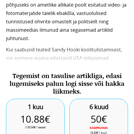
põhjuseks on ametlike allikate poolt esitatud video- ja
fotomaterjalide täielik ebakõla, vastuolulised
tunnistused ohvrite omastelt ja politseilt ning
massimeedias ilmunud aina segasemad artiklid
juhtunust.
Kui saabusid teated Sandy Hooki koolitulistamisest,
siis esimese asjana edastasid USA telejaamad
helikopteritelt filmitud otsepilti toimuvast, kus näidati
Tegemist on tasulise artikliga, edasi
metsa vahel põgenevat kahtlusalust, kelle võimud
lugemiseks palun logi sisse või hakka
peatselt tabasid.
liikmeks.
1 kuu
6 kuud
10.88€
50€
(130.56€ 1 aasta)
KAMPAANIA
(8.33€ 1 kuu)