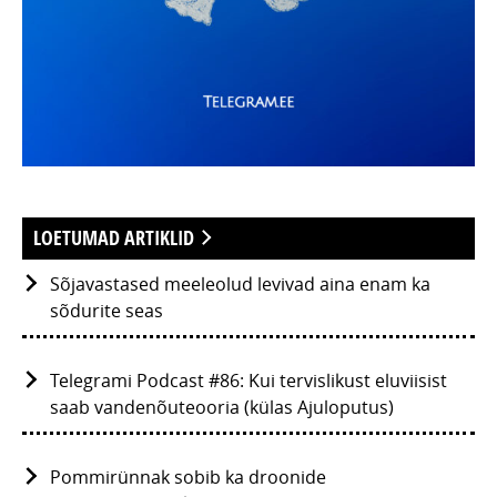
LOETUMAD ARTIKLID
Sõjavastased meeleolud levivad aina enam ka
sõdurite seas
Telegrami Podcast #86: Kui tervislikust eluviisist
saab vandenõuteooria (külas Ajuloputus)
Pommirünnak sobib ka droonide