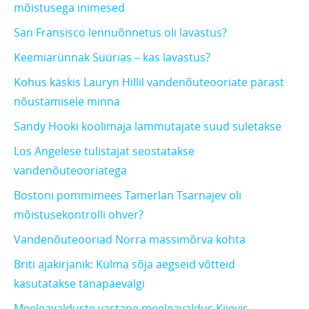
mõistusega inimesed
San Fransisco lennuõnnetus oli lavastus?
Keemiarünnak Süürias – kas lavastus?
Kohus käskis Lauryn Hillil vandenõuteooriate pärast
nõustamisele minna
Sandy Hooki koolimaja lammutajate suud suletakse
Los Angelese tulistajat seostatakse
vandenõuteooriatega
Bostoni pommimees Tamerlan Tsarnajev oli
mõistusekontrolli ohver?
Vandenõuteooriad Norra massimõrva kohta
Briti ajakirjanik: Külma sõja aegseid võtteid
kasutatakse tänapäevalgi
Meeleavalduste vastane meeleavaldus Kiievis –