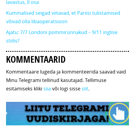
lavastus, II osa
Kummalised seigad viitavad, et Pariisi tulistamised
võivad olla libaoperatsioon
Ajatu: 7/7 Londoni pommirünnakud – 9/11 inglise
stiilis?
KOMMENTAARID
Kommentaare lugeda ja kommenteerida saavad vaid
Minu Telegrami tellinud kasutajad. Tellimuse
esitamiseks kliki
siia
või logi sisse
siit
.