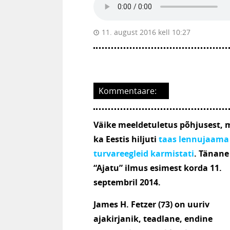
11. august 2016 kell 10:27
Kommentaare:
Väike meeldetuletus põhjusest, 
ka Eestis hiljuti
taas lennujaama
turvareegleid karmistati
. Tänane
“Ajatu” ilmus esimest korda 11.
septembril 2014.
James H. Fetzer (73) on uuriv
ajakirjanik, teadlane, endine