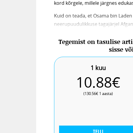
kord kõrgele, millele järgnes eduka
Kuid on teada, et Osama bin Laden 
neerupuudulikkuse tagajärjel Afgani
kohta ka surmateated ning üllatav
Tegemist on tasulise art
Sellepärast olidki kõik videod ja pil
sisse v
septembri rünnakuid näidati, niivõ
1 kuu
10.88€
(130.56€ 1 aasta)
TELLI