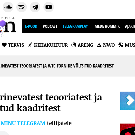
E-POOD
PODCAST
TELEGRAMPLAY
IMEDE HOMMIK
AJAKI
TERVIS
KEHAKULTUUR
ARENG
NWO
MÜS
RINEVATEST TEOORIATEST JA WTC TORNIDE VÕLTSITUD KAADRITEST
erinevatest teooriatest ja
tud kaadritest
l
MINU TELEGRAM
tellijatele