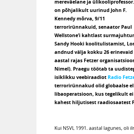
mereväelane ja ülikooliprofessor.
on põhjalikult uurinud John F.
Kennedy mõrva, 9/11
terrorirünnakuid, senaator Paul
Wellstone’i kahtlast surmajuhtu
Sandy Hooki koolitulistamist, Lo
andnud välja kokku 26 erinevaid
aastal rajas Fetzer organisatsioo
Nimel). Praegu töötab ta uudiste
isiklikku veebiraadiot
Radio Fetz
terrorirünnakud olid globaalse e
libaoperatsioon, kus tegelikult 
kahest hiljutisest raadiosaatest 
Kui NSVL 1991. aastal lagunes, oli i