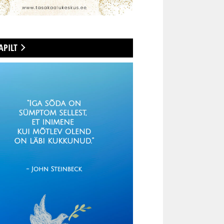
APILT