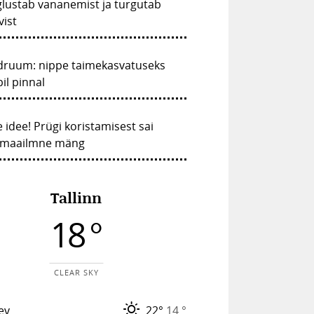
lustab vananemist ja turgutab
vist
druum: nippe taimekasvatuseks
il pinnal
 idee! Prügi koristamisest sai
emaailmne mäng
Tallinn
18 °
CLEAR SKY
ev
22°
14 °