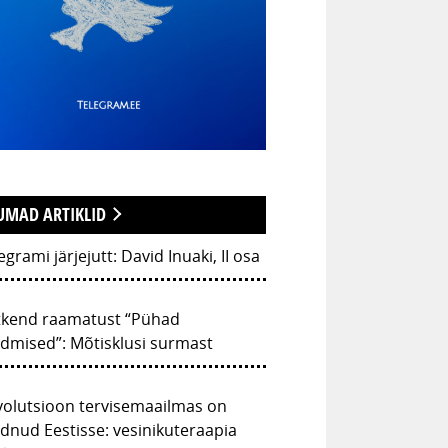
UMAD ARTIKLID
egrami järjejutt: David Inuaki, II osa
tkend raamatust “Pühad
dmised”: Mõtisklusi surmast
volutsioon tervisemaailmas on
dnud Eestisse: vesinikuteraapia