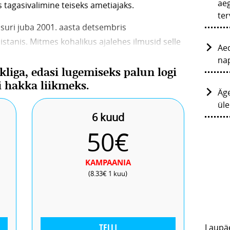
aeg
s tagasivalimine teiseks ametiajaks.
ter
suri juba 2001. aasta detsembris
stanis. Mitmes kohalikus ajalehes ilmusid selle
Ae
al kombel
kajastas seda toona ka FOX News
.
nap
ikliga, edasi lugemiseks palun logi
did bin Ladenist, mida meile pärast 11.
õi hakka liikmeks.
rd
Äge
ül
6 kuud
50€
KAMPAANIA
(8.33€ 1 kuu)
TELLI
Laupä