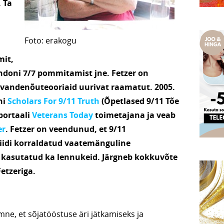
 Ta
Foto: erakogu
mit,
ndoni 7/7 pommitamist jne. Fetzer on
 vandenõuteooriaid uurivat raamatut. 2005.
ni
Scholars For 9/11 Truth
(Õpetlased 9/11 Tõe
portaali
Veterans Today
toimetajana ja veab
er
. Fetzer on veendunud, et 9/11
liidi korraldatud vaatemänguline
ei kasutatud ka lennukeid. Järgneb kokkuvõte
Fetzeriga.
lmne, et sõjatööstuse äri jätkamiseks ja