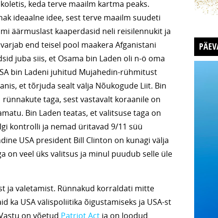
 koletis, keda terve maailm kartma peaks.
nnak ideaalne idee, sest terve maailm suudeti
lami äärmuslast kaaperdasid neli reisilennukit ja
 varjab end teisel pool maakera Afganistani
PÄEV
dsid juba siis, et Osama bin Laden oli n-ö oma
 USA bin Ladeni juhitud Mujahedin-rühmitust
nis, et tõrjuda sealt välja Nõukogude Liit. Bin
 rünnakute taga, sest vastavalt koraanile on
amatu. Bin Laden teatas, et valitsuse taga on
lelgi kontrolli ja nemad üritavad 9/11 süü
dine USA president Bill Clinton on kunagi välja
 on veel üks valitsus ja minul puudub selle üle
t ja valetamist. Rünnakud korraldati mitte
d ka USA välispoliitika õigustamiseks ja USA-st
 Vastu on võetud
Patriot Act
ja on loodud