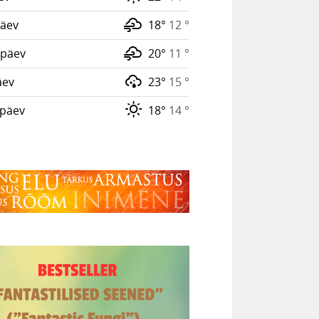
äev
18°
12 °
päev
20°
11 °
äev
23°
15 °
päev
18°
14 °