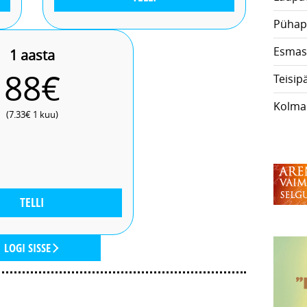
Pühap
Esmas
1 aasta
88€
Teisip
Kolma
(7.33€ 1 kuu)
TELLI
LOGI SISSE