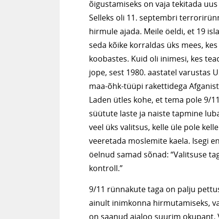
õigustamiseks on vaja tekitada uus
Selleks oli 11. septembri terrorirü
hirmule ajada. Meile öeldi, et 19 is
seda kõike korraldas üks mees, kes
koobastes. Kuid oli inimesi, kes tea
jope, sest 1980. aastatel varustas
maa-õhk-tüüpi rakettidega Afganista
Laden ütles kohe, et tema pole 9/11
süütute laste ja naiste tapmine lub
veel üks valitsus, kelle üle pole kel
veeretada moslemite kaela. Isegi en
öelnud samad sõnad: “Valitsuse taga
kontroll.”
9/11 rünnakute taga on palju pettus
ainult inimkonna hirmutamiseks, vai
on saanud ajaloo suurim okupant.