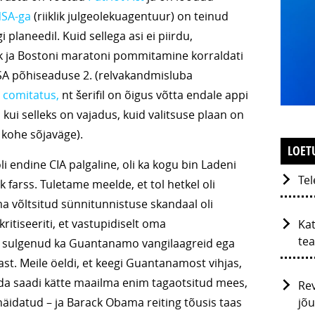
SA-ga
(riiklik julgeolekuagentuur) on teinud
 planeedil. Kuid sellega asi ei piirdu,
 ja Bostoni maratoni pommitamine korraldati
USA põhiseaduse 2. (relvakandmisluba
 comitatus,
nt šerifil on õigus võtta endale appi
 kui selleks on vajadus, kuid valitsuse plaan on
 kohe sõjaväge).
LOET
li endine CIA palgaline, oli ka kogu bin Ladeni
Tel
k farss. Tuletame meelde, et tol hetkel oli
a võltsitud sünnitunnistuse skandaal oli
ritiseeriti, et vastupidiselt oma
Ka
tea
a sulgenud ka Guantanamo vangilaagreid ega
st. Meile öeldi, et keegi Guantanamost vihjas,
da saadi kätte maailma enim tagaotsitud mees,
Re
jõu
 näidatud – ja Barack Obama reiting tõusis taas