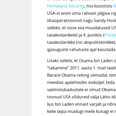
Homeland Security
, mis koostöös
N
USA-st enim oma rahvast jälgiva riigi
libaoperatsioonid nagu Sandy Hook
selleks, et sisse viia muudatused 
tavakodanikele) ja 4. punktis (
Posse
tavakodanikke (nn abipolitseinikke),
igasuguste rahutuste ajal kasutada
Lisaks sellele, et Osama bin Laden o
“tabamine” 2011. aasta 1. mail täieli
Barack Obama reiting ülimadal, tem
meedias ajalehtedes esiküljel; teda k
valimislubadustele ei olnud Obam
toonud USA sõdureid välja Lähis-Ida
kus bin Laden ennast varjab ja nõn
kelle laipa muidugi meile kunagi ei