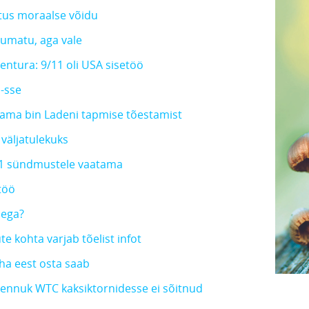
htus moraalse võidu
skumatu, aga vale
ntura: 9/11 oli USA sisetöö
-sse
sama bin Ladeni tapmise tõestamist
 väljatulekuks
11 sündmustele vaatama
etöö
sega?
 kohta varjab tõelist infot
ha eest osta saab
i lennuk WTC kaksiktornidesse ei sõitnud