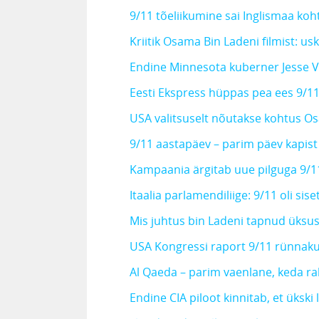
9/11 tõeliikumine sai Inglismaa ko
Kriitik Osama Bin Ladeni filmist: u
Endine Minnesota kuberner Jesse Ve
Eesti Ekspress hüppas pea ees 9/11
USA valitsuselt nõutakse kohtus O
9/11 aastapäev – parim päev kapist
Kampaania ärgitab uue pilguga 9/
Itaalia parlamendiliige: 9/11 oli sis
Mis juhtus bin Ladeni tapnud üksu
USA Kongressi raport 9/11 rünnakute
Al Qaeda – parim vaenlane, keda ra
Endine CIA piloot kinnitab, et üksk