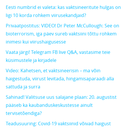
Eesti numbrid ei valeta: kas vaktsineeritute hulgas on
ligi 10 korda rohkem viirusekandjaid?
Privaatpostitus: VIDEO! Dr Peter McCullough: See on
bioterrorism, iga päev sureb vaktsiini tõttu rohkem
inimesi kui viirushaigusesse
Vaata järgi! Telegram FB live Q&A, vastasime teie
küsimustele ja kirjadele
Video: Kahetsen, et vaktsineerisin – ma võin
haigestuda, viirust levitada, hingamisaparaadi alla
sattuda ja surra
Sahinad! Valitsuse uus salajane plaan: 20. augustist
pääseb ka kaubanduskeskustesse ainult
tervisetõendiga?
Teadusuuring: Covid-19 vaktsiinid võivad haigust