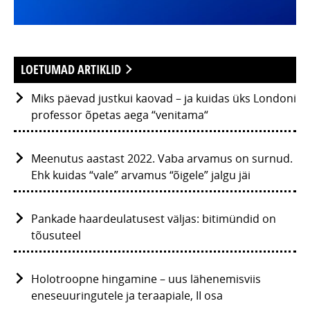
LOETUMAD ARTIKLID
Miks päevad justkui kaovad – ja kuidas üks Londoni
professor õpetas aega “venitama“
Meenutus aastast 2022. Vaba arvamus on surnud.
Ehk kuidas “vale” arvamus “õigele” jalgu jäi
Pankade haardeulatusest väljas: bitimündid on
tõusuteel
Holotroopne hingamine – uus lähenemisviis
eneseuuringutele ja teraapiale, II osa