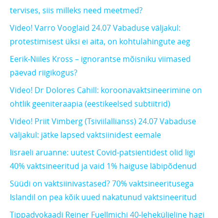
tervises, siis milleks need meetmed?
Video! Varro Vooglaid 24.07 Vabaduse väljakul:
protestimisest üksi ei aita, on kohtulahingute aeg
Eerik-Niiles Kross – ignorantse mõisniku viimased
päevad riigikogus?
Video! Dr Dolores Cahill: koroonavaktsineerimine on
ohtlik geeniteraapia (eestikeelsed subtiitrid)
Video! Priit Vimberg (Tsiviilallianss) 24.07 Vabaduse
väljakul: jätke lapsed vaktsiinidest eemale
Iisraeli aruanne: uutest Covid-patsientidest olid ligi
40% vaktsineeritud ja vaid 1% haiguse läbipõdenud
Süüdi on vaktsiinivastased? 70% vaktsineeritusega
Islandil on pea kõik uued nakatunud vaktsineeritud
Tippadvokaadi Reiner Fuellmichi 40-leheküljeline hagi