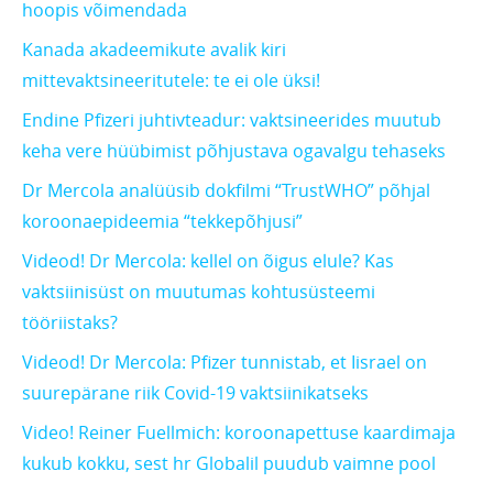
hoopis võimendada
Kanada akadeemikute avalik kiri
mittevaktsineeritutele: te ei ole üksi!
Endine Pfizeri juhtivteadur: vaktsineerides muutub
keha vere hüübimist põhjustava ogavalgu tehaseks
Dr Mercola analüüsib dokfilmi “TrustWHO” põhjal
koroonaepideemia “tekkepõhjusi”
Videod! Dr Mercola: kellel on õigus elule? Kas
vaktsiinisüst on muutumas kohtusüsteemi
tööriistaks?
Videod! Dr Mercola: Pfizer tunnistab, et Iisrael on
suurepärane riik Covid-19 vaktsiinikatseks
Video! Reiner Fuellmich: koroonapettuse kaardimaja
kukub kokku, sest hr Globalil puudub vaimne pool