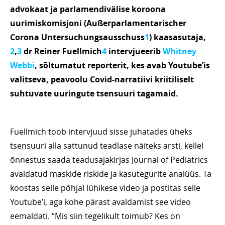
advokaat ja parlamendivälise koroona
uurimiskomisjoni (Außerparlamentarischer
Corona Untersuchungsausschuss
1
) kaasasutaja,
2
,
3
dr Reiner Fuellmich
4
intervjueerib
Whitney
Webbi
, sõltumatut reporterit, kes avab Youtube’is
valitseva, peavoolu Covid-narratiivi kriitiliselt
suhtuvate
uuringute tsensuuri tagamaid
.
Fuellmich toob intervjuud sisse juhatades üheks
tsensuuri alla sattunud teadlase näiteks arsti, kellel
õnnestus saada teadusajakirjas Journal of Pediatrics
avaldatud maskide riskide ja kasutegurite analüüs. Ta
koostas selle põhjal lühikese video ja postitas selle
Youtube’i, aga kohe pärast avaldamist see video
eemaldati. “Mis siin tegelikult toimub? Kes on