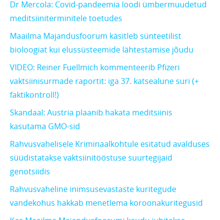
Dr Mercola: Covid-pandeemia loodi ümbermuudetud
meditsiiniterminitele toetudes
Maailma Majandusfoorum käsitleb sünteetilist
bioloogiat kui elussüsteemide lähtestamise jõudu
VIDEO: Reiner Fuellmich kommenteerib Pfizeri
vaktsiinisurmade raportit: iga 37. katsealune suri (+
faktikontroll!)
Skandaal: Austria plaanib hakata meditsiinis
kasutama GMO-sid
Rahvusvahelisele Kriminaalkohtule esitatud avalduses
süüdistatakse vaktsiinitööstuse suurtegijaid
genotsiidis
Rahvusvaheline inimsusevastaste kuritegude
vandekohus hakkab menetlema koroonakuritegusid