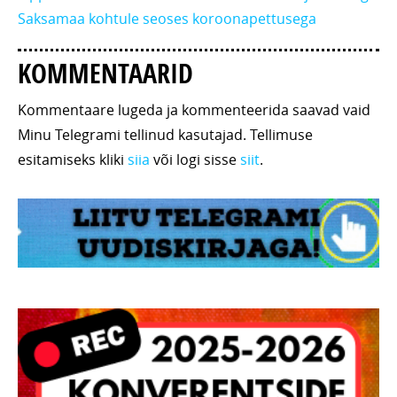
Saksamaa kohtule seoses koroonapettusega
KOMMENTAARID
Kommentaare lugeda ja kommenteerida saavad vaid
Minu Telegrami tellinud kasutajad. Tellimuse
esitamiseks kliki
siia
või logi sisse
siit
.