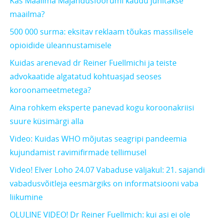
Kas Maailma Majandusfoorumi kaudu juhitakse
maailma?
500 000 surma: eksitav reklaam tõukas massilisele
opioidide üleannustamisele
Kuidas arenevad dr Reiner Fuellmichi ja teiste
advokaatide algatatud kohtuasjad seoses
koroonameetmetega?
Aina rohkem eksperte panevad kogu koroonakriisi
suure küsimärgi alla
Video: Kuidas WHO mõjutas seagripi pandeemia
kujundamist ravimifirmade tellimusel
Video! Elver Loho 24.07 Vabaduse väljakul: 21. sajandi
vabadusvõitleja eesmärgiks on informatsiooni vaba
liikumine
OLULINE VIDEO! Dr Reiner Fuellmich: kui asi ei ole