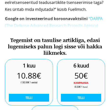
eelretsenseeritud teadusartiklite tsenseerimise taga?
Kes üritab mida mõjutada?” küsib Fuellmich.
Google on investeerinud koroonavaktsiini
“DARPA
(The Defense Advanced Research Projects Agency)
ehk USA Kaitseministeeriumi alluvuses olev agentuur,
Tegemist on tasulise artikliga, edasi
mille ülesandeks on uute militaartehnoloogiate
lugemiseks palun logi sisse või hakka
väljatöötamine, investeerib märkimisväärselt
liikmeks.
transhumanistlikesse tehnoloogiatesse, mida
kasutatakse sõdurite treenimisel – sh näiteks aju-
1 kuu
6 kuud
masina liidesed ja paljud muud veelgi ekstree
10.88€
50€
(130.56€ 1 aasta)
KAMPAANIA
(8.33€ 1 kuu)
TELLI
TELLI