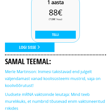
1 aasta
88€
(7.33€ 1 kuu)
TELLI
LOGI SISSE
SAMAL TEEMAL:
Merle Martinson: Inimesi takistavad end julgelt
väljendamast vanad koolisüsteemi mustrid, vaja on
koolivõõrutust!
Uudsete mRNA vaktsiinide leiutaja: Mind teeb
murelikuks, et numbrid tõusevad enim vaktsineeritud
riikides