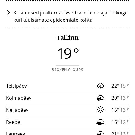
Küsimused ja alternatiivsed seletused ajaloo kõige
kurikuulsamate epideemiate kohta
Tallinn
19 °
BROKEN CLOUDS
Teisipäev
22°
15 °
Kolmapäev
20°
13 °
Neljapäev
16°
13 °
Reede
16°
12 °
Laupäev
21°
13 °