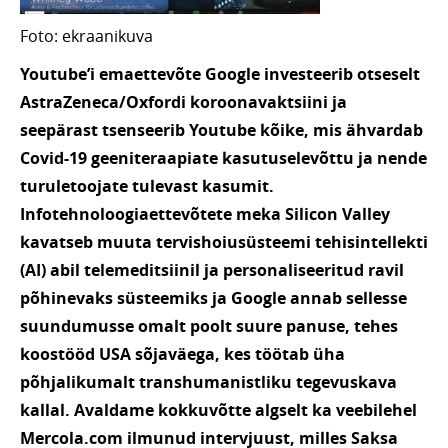
Foto: ekraanikuva
Youtube’i emaettevõte Google investeerib otseselt
AstraZeneca/Oxfordi koroonavaktsiini ja
seepärast tsenseerib Youtube kõike, mis ähvardab
Covid-19 geeniteraapiate kasutuselevõttu ja nende
turuletoojate tulevast kasumit.
Infotehnoloogiaettevõtete meka Silicon Valley
kavatseb muuta tervishoiusüsteemi tehisintellekti
(AI) abil telemeditsiinil ja personaliseeritud ravil
põhinevaks süsteemiks ja Google annab sellesse
suundumusse omalt poolt suure panuse, tehes
koostööd USA sõjaväega, kes töötab üha
põhjalikumalt transhumanistliku tegevuskava
kallal. Avaldame kokkuvõtte algselt ka veebilehel
Mercola.com ilmunud intervjuust, milles Saksa